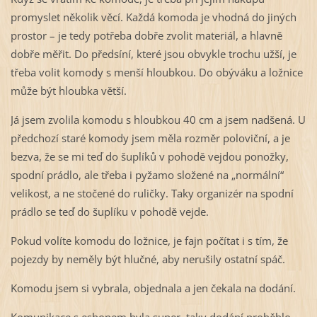
promyslet několik věcí. Každá komoda je vhodná do jiných
prostor – je tedy potřeba dobře zvolit materiál, a hlavně
dobře měřit. Do předsíní, které jsou obvykle trochu užší, je
třeba volit komody s menší hloubkou. Do obýváku a ložnice
může být hloubka větší.
Já jsem zvolila komodu s hloubkou 40 cm a jsem nadšená. U
předchozí staré komody jsem měla rozměr poloviční, a je
bezva, že se mi teď do šuplíků v pohodě vejdou ponožky,
spodní prádlo, ale třeba i pyžamo složené na „normální“
velikost, a ne stočené do ruličky. Taky organizér na spodní
prádlo se teď do šuplíku v pohodě vejde.
Pokud volíte komodu do ložnice, je fajn počítat i s tím, že
pojezdy by neměly být hlučné, aby nerušily ostatní spáč.
Komodu jsem si vybrala, objednala a jen čekala na dodání.
Komunikace s eshopem byla super, taky dodání proběhlo