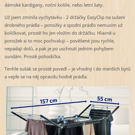
dámské kardigany, noční košile, nebo letní šaty.
Už jsem zmínila vychytávku - 2 držáčky EasyClip na sušení
drobného prádla – ponožky a spodní prádlo nemusím už
kolíčkovat, prostě ho jen vložím do držáčku. Hlavně u
ponožek si to moc pochvaluji – pověšené jsou rychle,
nepadají dolů, a pak je po uschnutí jedním pohybem
sundám. Prostě pohodička.
Tenhle sušák se prostě povedl – je vhodný i do menších bytů
a vejde se na něj opravdu hodně prádla.