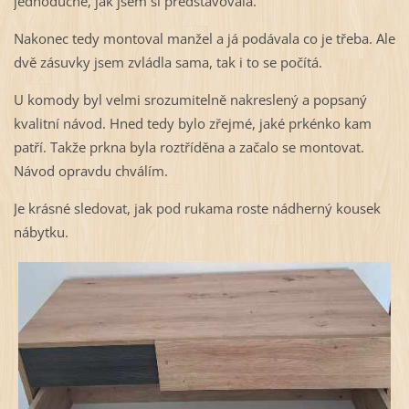
jednoduché, jak jsem si představovala.
Nakonec tedy montoval manžel a já podávala co je třeba. Ale
dvě zásuvky jsem zvládla sama, tak i to se počítá.
U komody byl velmi srozumitelně nakreslený a popsaný
kvalitní návod. Hned tedy bylo zřejmé, jaké prkénko kam
patří. Takže prkna byla roztříděna a začalo se montovat.
Návod opravdu chválím.
Je krásné sledovat, jak pod rukama roste nádherný kousek
nábytku.