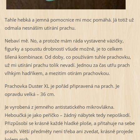
Tahle hebká a jemná pomocnice mi moc pomáhá. Já totiž už
odmala nesnáším utírání prachu.
Nebaví mě. No, a protože mám ráda vystavené vázičky,
figurky a spoustu drobností všude možně, je to celkem
šílená kombinace. Od doby, co používám tuhle prachovku,
už mi utírání prachu tolik nevadí. Jednou za čas utřu prach
vlhkým hadříkem, a mezitím otírám prachovkou.
Prachovka Duster XL je pořád připravená na prach. Je
opravdu velká – 36 cm.
Je vyrobená z jemného antistatického mikrovlákna.
Heboučká je jako peříčko – žádný nábytek tedy nepoškodí.
Přizpůsobí se krásně každé hladké ploše, a přitahuje na sebe
prach. Větší předměty není třeba ani zvedat, krásně projede
kolem nich.