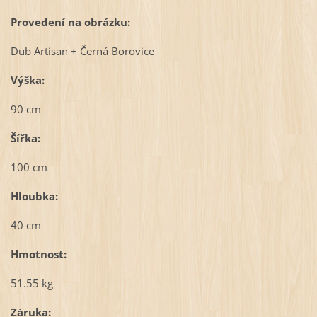
Provedení na obrázku:
Dub Artisan + Černá Borovice
Výška:
90 cm
Šířka:
100 cm
Hloubka:
40 cm
Hmotnost:
51.55 kg
Záruka: