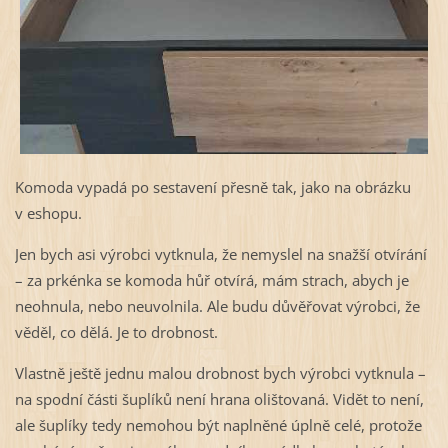
Komoda vypadá po sestavení přesně tak, jako na obrázku
v eshopu.
Jen bych asi výrobci vytknula, že nemyslel na snažší otvírání
– za prkénka se komoda hůř otvírá, mám strach, abych je
neohnula, nebo neuvolnila. Ale budu důvěřovat výrobci, že
věděl, co dělá. Je to drobnost.
Vlastně ještě jednu malou drobnost bych výrobci vytknula –
na spodní části šuplíků není hrana olištovaná. Vidět to není,
ale šuplíky tedy nemohou být naplněné úplně celé, protože