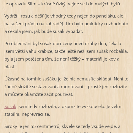
Je opravdu Slim – krásně úzký, vejde se i do malých bytů.
Vydrží i rosu a déšť (je vhodný tedy nejen do paneláku, ale i
na sušení prádla na zahradě). Tím bylo prakticky rozhodnuto
a čekala jsem, jak bude sušák vypadat.
Po objednání byl sušák doručený hned druhý den, čekala
jsem větší váhu krabice, takže ještě než jsem sušák rozbalila,
byla jsem potěšena tím, že není těžký – materiál je kov a
plast.
Úžasné na tomhle sušáku je, že nic nemusíte skládat. Není to
žádné složité sestavování a montování – prostě jen rozložíte
a můžete okamžitě začít používat.
Sušák
jsem tedy rozložila, a okamžitě vyzkoušela. Je velmi
stabilní, nepřevrací se.
Široký je jen 55 centimetrů, skvěle se tedy všude vejde, a