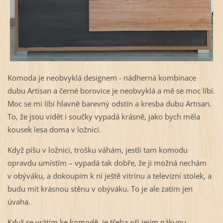
Komoda je neobvyklá designem - nádherná kombinace
dubu Artisan a černé borovice je neobvyklá a mě se moc líbí.
Moc se mi líbí hlavně barevný odstín a kresba dubu Artisan.
To, že jsou vidět i součky vypadá krásně, jako bych měla
kousek lesa doma v ložnici.
Když píšu v ložnici, trošku váhám, jestli tam komodu
opravdu umístím – vypadá tak dobře, že ji možná nechám
v obýváku, a dokoupím k ní ještě vitrínu a televizní stolek, a
budu mít krásnou stěnu v obýváku. To je ale zatím jen
úvaha.
Když se vrátím ke komodě, je třeba při jejím nákupu