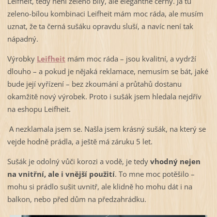
Leifheit, tedy není zeleno bílý, ale elegantně černý. Já tu
zeleno-bílou kombinaci Leifheit mám moc ráda, ale musím
uznat, že ta černá sušáku opravdu sluší, a navíc není tak
nápadný.
Výrobky
Leifheit
mám moc ráda – jsou kvalitní, a vydrží
dlouho – a pokud je nějaká reklamace, nemusím se bát, jaké
bude její vyřízení – bez zkoumání a průtahů dostanu
okamžitě nový výrobek. Proto i sušák jsem hledala nejdřív
na eshopu Leifheit.
A nezklamala jsem se. Našla jsem krásný sušák, na který se
vejde hodně prádla, a ještě má záruku 5 let.
Sušák je odolný vůči korozi a vodě, je tedy
vhodný nejen
na vnitřní, ale i vnější použití
. To mne moc potěšilo –
mohu si prádlo sušit uvnitř, ale klidně ho mohu dát i na
balkon, nebo před dům na předzahrádku.