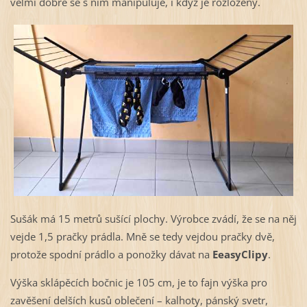
velmi dobře se s ním manipuluje, i když je rozložený.
Sušák má 15 metrů sušící plochy. Výrobce zvádí, že se na něj
vejde 1,5 pračky prádla. Mně se tedy vejdou pračky dvě,
protože spodní prádlo a ponožky dávat na
EeasyClipy
.
Výška sklápěcích bočnic je 105 cm, je to fajn výška pro
zavěšení delších kusů oblečení – kalhoty, pánský svetr,