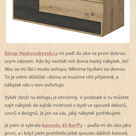
Eshop Hezkynabytek.cz
mi padl do oka na první dobrou
svým názvem. Kdo by nechtěl mít doma hezký nábytek, že?
Moc se mi líbí i motto eshopu: Měníme bydlení na domov.
To je velmi důležité –doma se musíme cítit příjemně, a
nábytek nás v tom ovlivňuje.
Výběr zboží na eshopu je ohromný. V podstatě si tu můžete
najít nábytek do každé místnosti v bytě ve spoustě dekorů,
vzorů a designů. Je jen na vás, jaký nábytek potřebujete.
Já jsem si vybrala
komodu 4S Barffy
– padla mi do oka jako
první, a i když jsem prohlédla ještě spoustu dalších komod,