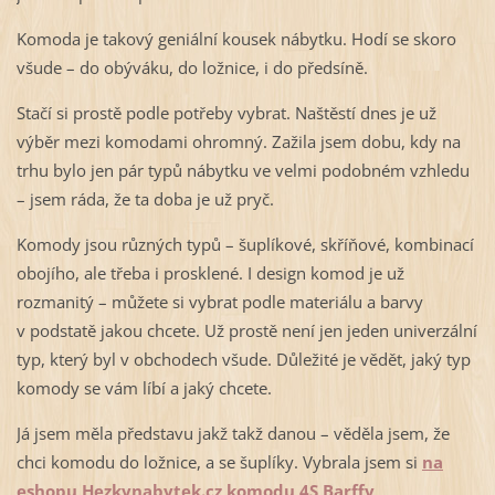
Komoda je takový geniální kousek nábytku. Hodí se skoro
všude – do obýváku, do ložnice, i do předsíně.
Stačí si prostě podle potřeby vybrat. Naštěstí dnes je už
výběr mezi komodami ohromný. Zažila jsem dobu, kdy na
trhu bylo jen pár typů nábytku ve velmi podobném vzhledu
– jsem ráda, že ta doba je už pryč.
Komody jsou různých typů – šuplíkové, skříňové, kombinací
obojího, ale třeba i prosklené. I design komod je už
rozmanitý – můžete si vybrat podle materiálu a barvy
v podstatě jakou chcete. Už prostě není jen jeden univerzální
typ, který byl v obchodech všude. Důležité je vědět, jaký typ
komody se vám líbí a jaký chcete.
Já jsem měla představu jakž takž danou – věděla jsem, že
chci komodu do ložnice, a se šuplíky. Vybrala jsem si
na
eshopu Hezkynabytek.cz
komodu 4S Barffy
.