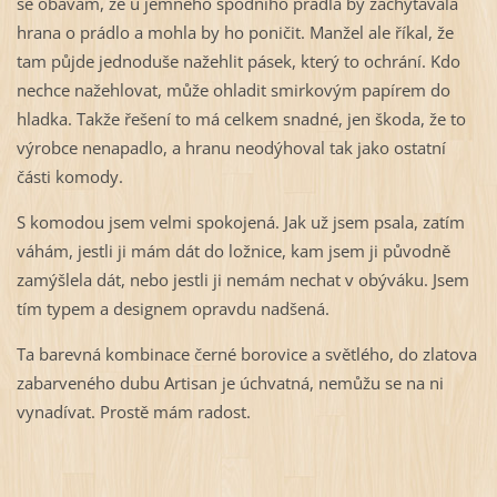
se obávám, že u jemného spodního prádla by zachytávala
hrana o prádlo a mohla by ho poničit. Manžel ale říkal, že
tam půjde jednoduše nažehlit pásek, který to ochrání. Kdo
nechce nažehlovat, může ohladit smirkovým papírem do
hladka. Takže řešení to má celkem snadné, jen škoda, že to
výrobce nenapadlo, a hranu neodýhoval tak jako ostatní
části komody.
S komodou jsem velmi spokojená. Jak už jsem psala, zatím
váhám, jestli ji mám dát do ložnice, kam jsem ji původně
zamýšlela dát, nebo jestli ji nemám nechat v obýváku. Jsem
tím typem a designem opravdu nadšená.
Ta barevná kombinace černé borovice a světlého, do zlatova
zabarveného dubu Artisan je úchvatná, nemůžu se na ni
vynadívat. Prostě mám radost.