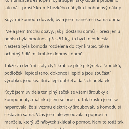
jak má – prostě kromě hezkého nábytku i pohodový nákup.
Když mi komodu dovezli, byla jsem naneštěstí sama doma.
Měla jsem trochu obavy, jak ji dostanu domů – přeci jen u
popisu byla hmotnost přes 51 kg, to bych neodnesla.
Naštěstí byla komoda rozdělena do čtyř krabic, takže
ochotný řidič mi krabice dopravil domů.
Takže za dveřmi stály čtyři krabice plné prkýnek a šroubků,
podložek, lepidel (ano, dokonce i lepidla jsou součástí
výrobku, jsou kvalitní a lepí dobře) a dalších udělátek.
Když jsem uviděla ten plný sáček se všemi šroubky a
komponenty, malinko jsem se orosila. Tak trošku jsem se
naparovala, že si vezmu elektrický šroubovák, a komodu si
sestavím sama. Včas jsem ale vycouvala a poprosila
manžela, který už nábytek skládal o pomoc. Není to totiž tak