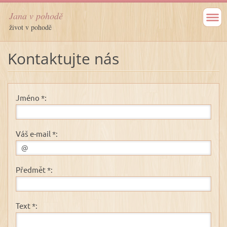
Jana v pohodě
život v pohodě
Kontaktujte nás
Jméno *:
Váš e-mail *:
Předmět *:
Text *: