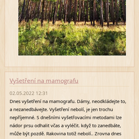
Vyšetření na mamografu
02.05.2022 12:31
Dnes vyšetření na mamografu. Dámy, neodkládejte to, 
a nezanedbávejte. Vyšetření nebolí, je jen trochu 
nepříjemné. S dnešními vyšetřovacími metodami lze 
nádor prsu odhalit včas a vyléčit. když to zanedbáte, 
může být pozdě. Rakovina totiž nebolí.. Zrovna dnes 