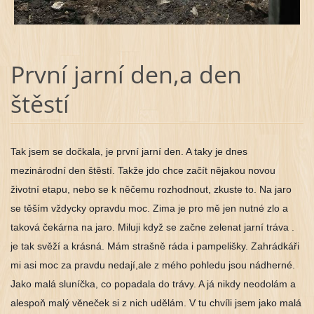
První jarní den,a den
štěstí
Tak jsem se dočkala, je první jarní den. A taky je dnes 
mezinárodní den štěstí. Takže jdo chce začít nějakou novou 
životní etapu, nebo se k něčemu rozhodnout, zkuste to. Na jaro 
se těším vždycky opravdu moc. Zima je pro mě jen nutné zlo a 
taková čekárna na jaro. Miluji když se začne zelenat jarní tráva . 
je tak svěží a krásná. Mám strašně ráda i pampelišky. Zahrádkáři 
mi asi moc za pravdu nedají,ale z mého pohledu jsou nádherné. 
Jako malá sluníčka, co popadala do trávy. A já nikdy neodolám a 
alespoň malý věneček si z nich udělám. V tu chvíli jsem jako malá 