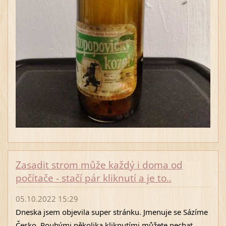
Zasadit strom může každý i doma od
počítače - stačí pár kliknutí a je to..
05.10.2022 15:29
Dneska jsem objevila super stránku. Jmenuje se Sázíme 
Česko. Pouhými několika kliknutími můžete nechat 