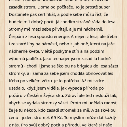
zasadit strom. Doma od počítače. To je prostě super. 
Dostanete pak certifikát, a podle sebe můžu říct, že 
budete mít dobrý pocit. Já chodím strašně ráda do lesa. 
Stromy mě mezi sebe přivítají, a je mi nádherně. 
Čerpám z lesa spoustu energie. A nejen z lesa, ale třeba 
i ze staré lípy na náměstí, nebo z jabloně, která na jaře 
nádherně kvete, v létě poskytne stín a na podzim 
výborná jablíčka. Jako teenager jsem zasadila hodně 
stromů - chodili jsme se školou na brigádu do lesa sázet 
stromky, a i sama za sebe jsem chodila obnovovat les 
třeba po velkém větru. je to potřeba. Až mi srdce 
usedalo, když jsem viděla, jak vypadá příroda po 
požáru v Českém Švýcarsku. Zdraví ale teď neslouží tak, 
abych se vydala stromky sázet. Proto mi udělalo radost, 
že je tu někdo, kdo zasadí stromek za mě. A za skvělou 
cenu - jeden stromek 69 Kč. To myslím může dát každý 
z nás. Pro svůj dobrý pocit a přírodu, ve které si naše 