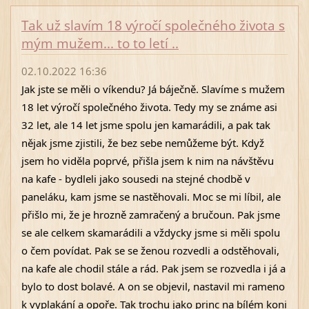
Tak už slavím 18 výročí společného života s
mým mužem... to to letí ..
02.10.2022 16:36
Jak jste se měli o víkendu? Já báječně. Slavíme s mužem 
18 let výročí společného života. Tedy my se známe asi 
32 let, ale 14 let jsme spolu jen kamarádili, a pak tak 
nějak jsme zjistili, že bez sebe nemůžeme být. Když 
jsem ho viděla poprvé, přišla jsem k nim na návštěvu 
na kafe - bydleli jako sousedi na stejné chodbě v 
paneláku, kam jsme se nastěhovali. Moc se mi líbil, ale 
přišlo mi, že je hrozně zamračený a bručoun. Pak jsme 
se ale celkem skamarádili a vždycky jsme si měli spolu 
o čem povídat. Pak se se ženou rozvedli a odstěhovali, 
na kafe ale chodil stále a rád. Pak jsem se rozvedla i já a 
bylo to dost bolavé. A on se objevil, nastavil mi rameno 
k vyplakání a opoře. Tak trochu jako princ na bílém koni 