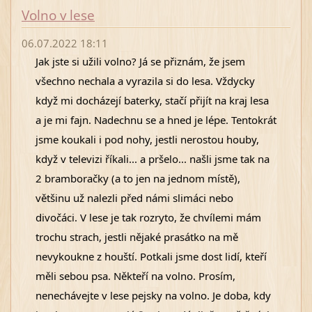
Volno v lese
06.07.2022 18:11
Jak jste si užili volno? Já se přiznám, že jsem 
všechno nechala a vyrazila si do lesa. Vždycky 
když mi docházejí baterky, stačí přijít na kraj lesa 
a je mi fajn. Nadechnu se a hned je lépe. Tentokrát 
jsme koukali i pod nohy, jestli nerostou houby, 
když v televizi říkali... a pršelo... našli jsme tak na 
2 bramboračky (a to jen na jednom místě), 
většinu už nalezli před námi slimáci nebo 
divočáci. V lese je tak rozryto, že chvílemi mám 
trochu strach, jestli nějaké prasátko na mě 
nevykoukne z houští. Potkali jsme dost lidí, kteří 
měli sebou psa. Někteří na volno. Prosím, 
nenechávejte v lese pejsky na volno. Je doba, kdy 