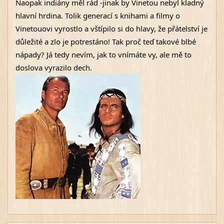
Naopak indiány měl rád -jinak by Vinetou nebyl kladný 
hlavní hrdina. Tolik generací s knihami a filmy o 
Vinetouovi vyrostlo a vštípilo si do hlavy, že přátelství je 
důležité a zlo je potrestáno! Tak proč teď takové blbé 
nápady? Já tedy nevím, jak to vnímáte vy, ale mě to 
doslova vyrazilo dech. 