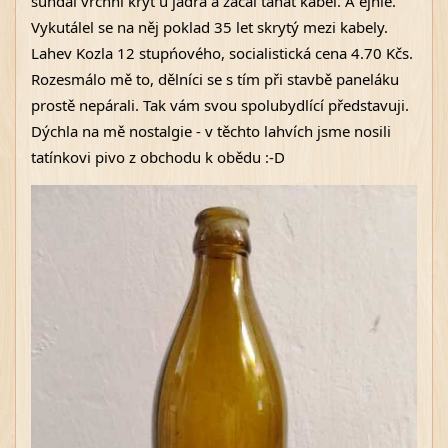
sundal vrchní kryt u jádra a začal tahat kabel. A ejhle. 
Vykutálel se na něj poklad 35 let skrytý mezi kabely. 
Lahev Kozla 12 stupńového, socialistická cena 4.70 Kčs. 
Rozesmálo mě to, dělníci se s tím při stavbě paneláku 
prostě nepárali. Tak vám svou spolubydlící představuji. 
Dýchla na mě nostalgie - v těchto lahvích jsme nosili 
tatínkovi pivo z obchodu k obědu :-D 