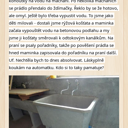
kohoutky na vodu na máchání. Po několika mácháních 
se prádlo přendalo do ždímačky. Řeklo by se že hotovo, 
ale omyl. Ještě bylo třeba vypustit vodu. To jsme jako 
děti milovali - dostali jsme rýžová košťata a maminka 
začala vypouštět vodu na betonovou podlahu a my 
jsme ji košťaty směrovali k odtokovým kanálkům. Na 
praní se psaly pořadníky, takže po pověšení prádla se 
hned maminka zapisovala do pořadníku na praní další. 
Uf. Nechtěla bych to dnes absolvovat. Láskyplně 
koukám na automatku. Kdo si to taky pamatuje?