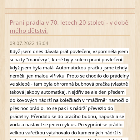
Praní prádla v 70. letech 20 století - v době
mého dětství.
09.07.2022 13:04
Když jsem dnes dávala prát povlečení, vzpomněla jsem 
si na ty "manévry", které byly kolem praní povlečení 
když jsem byla malá. Automatickou pračku jsme tehdy 
neměli, jen malou vířivku. Proto se chodilo do prádelny 
ve sklepě - tam byla ohromná bubnová pračka (vlastně 
taková jakoby automatka). Nejdřív se ale den předem 
do kovových nádrží na kolečkách v "máčírně" namočilo 
přes noc prádlo. To se pak i s nádrží převezlo do 
prádelny. Přendalo se do pracího bubnu, napustila se 
voda a nastavil se jeden cyklus. Po vyprání se prádlo 
velkou vařečkou vytahovalo do kamenných nádrží s 