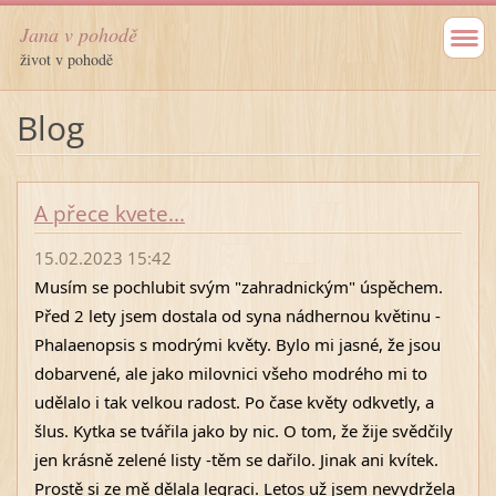
Jana v pohodě
život v pohodě
Blog
A přece kvete...
15.02.2023 15:42
Musím se pochlubit svým "zahradnickým" úspěchem. 
Před 2 lety jsem dostala od syna nádhernou květinu - 
Phalaenopsis s modrými květy. Bylo mi jasné, že jsou 
dobarvené, ale jako milovnici všeho modrého mi to 
udělalo i tak velkou radost. Po čase květy odkvetly, a 
šlus. Kytka se tvářila jako by nic. O tom, že žije svědčily 
jen krásně zelené listy -těm se dařilo. Jinak ani kvítek. 
Prostě si ze mě dělala legraci. Letos už jsem nevydržela 