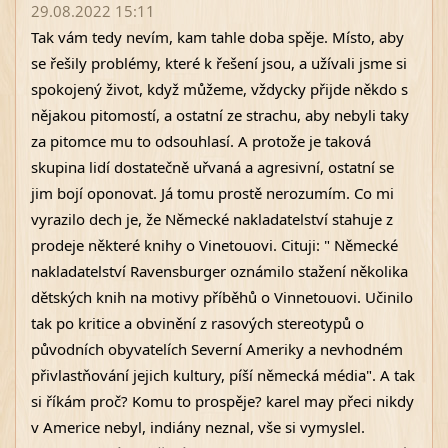
29.08.2022 15:11
Tak vám tedy nevím, kam tahle doba spěje. Místo, aby 
se řešily problémy, které k řešení jsou, a užívali jsme si 
spokojený život, když můžeme, vždycky přijde někdo s 
nějakou pitomostí, a ostatní ze strachu, aby nebyli taky 
za pitomce mu to odsouhlasí. A protože je taková 
skupina lidí dostatečně uřvaná a agresivní, ostatní se 
jim bojí oponovat. Já tomu prostě nerozumím. Co mi 
vyrazilo dech je, že Německé nakladatelství stahuje z 
prodeje některé knihy o Vinetouovi. Cituji: " Německé 
nakladatelství Ravensburger oznámilo stažení několika 
dětských knih na motivy příběhů o Vinnetouovi. Učinilo 
tak po kritice a obvinění z rasových stereotypů o 
původních obyvatelích Severní Ameriky a nevhodném 
přivlastňování jejich kultury, píší německá média". A tak 
si říkám proč? Komu to prospěje? karel may přeci nikdy 
v Americe nebyl, indiány neznal, vše si vymyslel. 