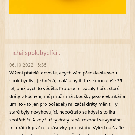
Tichá spolubydlící...
06.10.2022 15:35
Vážení přátelé, dovolte, abych vám představila svou 
spolubydlíví. Je hnědá, malá a bydlí tu se mnou tiše 35 
let, aniž bych to věděla. Protože mi začaly hořet staré 
dráty v kuchyni, můj muž ( má zkoušky jako elektrikář a 
umí to - to jen pro pořádek) mi začal dráty měnit. Ty 
staré byly nevyhovující, nepočítalo se kdysi s tolika 
spotřebiči. A když už ty dráty tahá, rozhodl se vyměnit 
mi drát i k pračce u zásuvky. pro jistotu. Vylezl na štafle, 