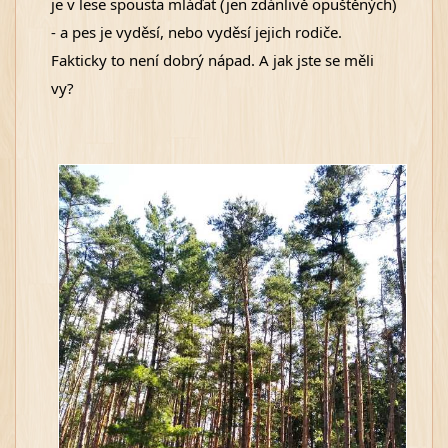
je v lese spousta mláďat (jen zdánlivě opuštěných) 
- a pes je vyděsí, nebo vyděsí jejich rodiče. 
Fakticky to není dobrý nápad. A jak jste se měli 
vy?