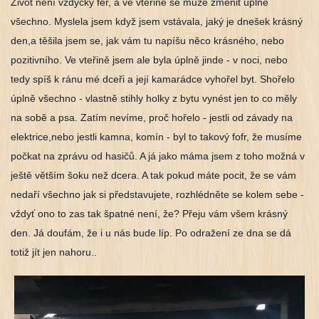
Život není vždycky fér, a ve vteřině se může změnit úplně 
všechno. Myslela jsem když jsem vstávala, jaký je dnešek krásný 
den,a těšila jsem se, jak vám tu napíšu něco krásného, nebo 
pozitivního. Ve vteřině jsem ale byla úplně jinde - v noci, nebo 
tedy spíš k ránu mé dceři a její kamarádce vyhořel byt. Shořelo 
úplně všechno - vlastně stihly holky z bytu vynést jen to co měly 
na sobě a psa. Zatím nevíme, proč hořelo - jestli od závady na 
elektrice,nebo jestli kamna, komín - byl to takový fofr, že musíme 
počkat na zprávu od hasičů. A já jako máma jsem z toho možná v 
ještě větším šoku než dcera. A tak pokud máte pocit, že se vám 
nedaří všechno jak si představujete, rozhlédněte se kolem sebe - 
vždyť ono to zas tak špatné není, že? Přeju vám všem krásný 
den. Já doufám, že i u nás bude líp. Po odražení ze dna se dá 
totiž jít jen nahoru..