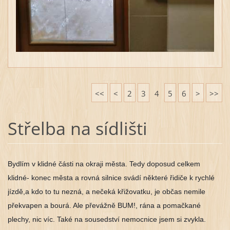
<<
<
2
3
4
5
6
>
>>
Střelba na sídlišti
Bydlím v klidné části na okraji města. Tedy doposud celkem
klidné- konec města a rovná silnice svádí některé řidiče k rychlé
jízdě,a kdo to tu nezná, a nečeká křižovatku, je občas nemile
překvapen a bourá. Ale převážně BUM!, rána a pomačkané
plechy, nic víc. Také na sousedství nemocnice jsem si zvykla.