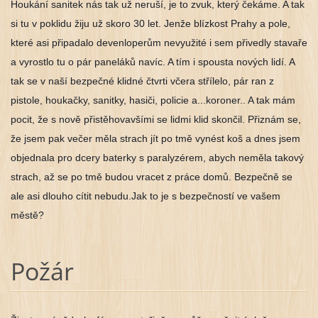
Houkání sanitek nás tak už neruší, je to zvuk, který čekáme. A tak
si tu v poklidu žiju už skoro 30 let. Jenže blízkost Prahy a pole,
které asi připadalo devenloperům nevyužité
i sem přivedly stavaře
a vyrostlo tu o pár paneláků navíc. A tím i spousta nových lidí. A
tak se v naší bezpečné klidné čtvrti včera střílelo, pár ran z
pistole, houkačky, sanitky, hasiči, policie a...koroner.. A tak mám
pocit, že s nově přistěhovavšími se lidmi klid skončil. Přiznám se,
že jsem pak večer měla strach jít po tmě vynést koš a dnes jsem
objednala pro dcery baterky s paralyzérem, abych neměla takový
strach, až se po tmě budou vracet z práce domů. Bezpečně se
ale asi dlouho cítit nebudu.Jak to je s bezpečností ve vašem
městě?
Požár