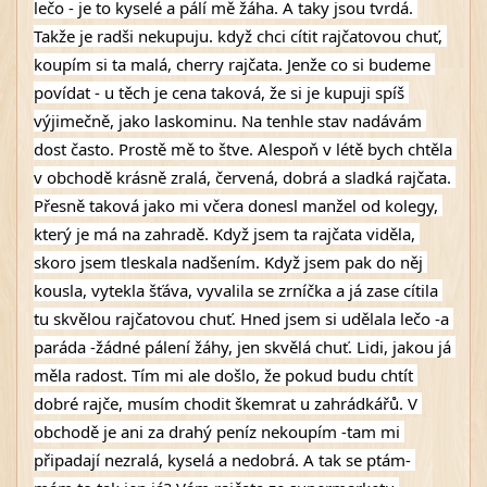
lečo - je to kyselé a pálí mě žáha. A taky jsou tvrdá. 
Takže je radši nekupuju. když chci cítit rajčatovou chuť, 
koupím si ta malá, cherry rajčata. Jenže co si budeme 
povídat - u těch je cena taková, že si je kupuji spíš 
výjimečně, jako laskominu. Na tenhle stav nadávám 
dost často. Prostě mě to štve. Alespoň v létě bych chtěla 
v obchodě krásně zralá, červená, dobrá a sladká rajčata. 
Přesně taková jako mi včera donesl manžel od kolegy, 
který je má na zahradě. Když jsem ta rajčata viděla, 
skoro jsem tleskala nadšením. Když jsem pak do něj 
kousla, vytekla šťáva, vyvalila se zrníčka a já zase cítila 
tu skvělou rajčatovou chuť. Hned jsem si udělala lečo -a 
paráda -žádné pálení žáhy, jen skvělá chuť. Lidi, jakou já 
měla radost. Tím mi ale došlo, že pokud budu chtít 
dobré rajče, musím chodit škemrat u zahrádkářů. V 
obchodě je ani za drahý peníz nekoupím -tam mi 
připadají nezralá, kyselá a nedobrá. A tak se ptám- 