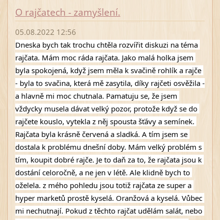
O rajčatech - zamyšlení.
05.08.2022 12:56
Dneska bych tak trochu chtěla rozvířit diskuzi na téma 
rajčata. Mám moc ráda rajčata. Jako malá holka jsem 
byla spokojená, když jsem měla k svačině rohlík a rajče 
- byla to svačina, která mě zasytila, díky rajčeti osvěžila -
a hlavně mi moc chutnala. Pamatuju se, že jsem 
vždycky musela dávat velký pozor, protože když se do 
rajčete kouslo, vytekla z něj spousta šťávy a semínek. 
Rajčata byla krásně červená a sladká. A tím jsem se 
dostala k problému dnešní doby. Mám velký problém s 
tím, koupit dobré rajče. Je to daň za to, že rajčata jsou k 
dostání celoročně, a ne jen v létě. Ale klidně bych to 
oželela. z mého pohledu jsou totiž rajčata ze super a 
hyper marketů prostě kyselá. Oranžová a kyselá. Vůbec 
mi nechutnají. Pokud z těchto rajčat udělám salát, nebo 