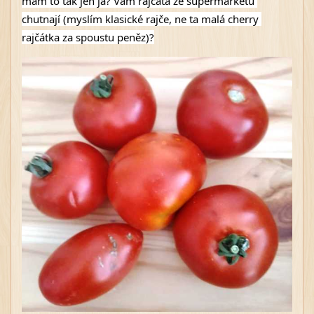
mám to tak jen já? Vám rajčata ze supermarketu 
chutnají (myslím klasické rajče, ne ta malá cherry 
rajčátka za spoustu peněz)?