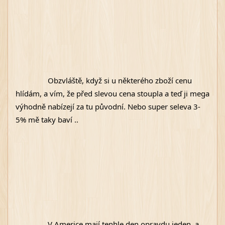
Obzvláště, když si u některého zboží cenu 
hlídám, a vím, že před slevou cena stoupla a teď ji mega 
výhodně nabízejí za tu původní. Nebo super seleva 3-
5% mě taky baví .. 
V Americe mají tenhle den opravdu jeden, a 