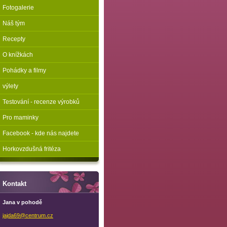
Fotogalerie
Náš tým
Recepty
O knížkách
Pohádky a filmy
výlety
Testování - recenze výrobků
Pro maminky
Facebook - kde nás najdete
Horkovzdušná fritéza
Kontakt
Jana v pohodě
jajda69@
centrum.
cz