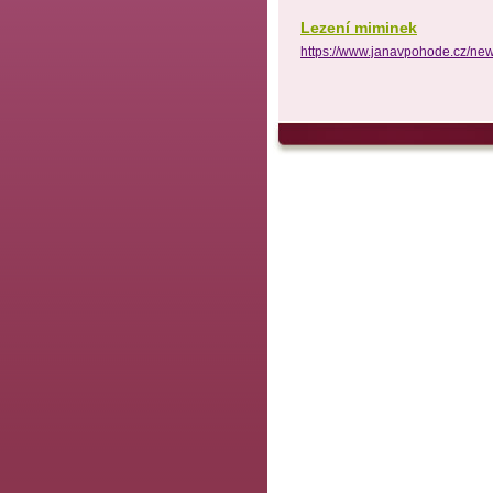
Lezení miminek
https://www.janavpohode.cz/new