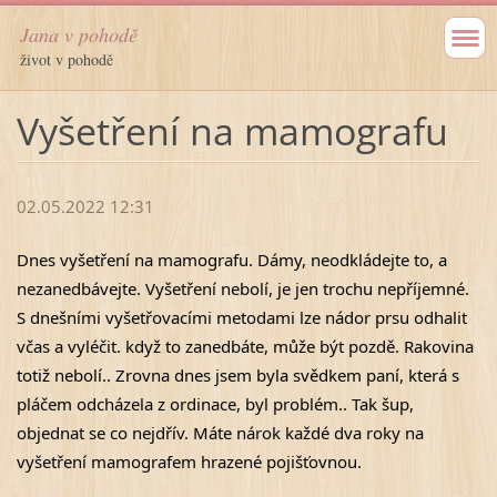
Jana v pohodě
život v pohodě
Vyšetření na mamografu
02.05.2022 12:31
Dnes vyšetření na mamografu. Dámy, neodkládejte to, a 
nezanedbávejte. Vyšetření nebolí, je jen trochu nepříjemné. 
S dnešními vyšetřovacími metodami lze nádor prsu odhalit 
včas a vyléčit. když to zanedbáte, může být pozdě. Rakovina 
totiž nebolí.. Zrovna dnes jsem byla svědkem paní, která s 
pláčem odcházela z ordinace, byl problém.. Tak šup, 
objednat se co nejdřív. Máte nárok každé dva roky na 
vyšetření mamografem hrazené pojišťovnou.