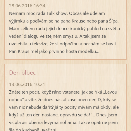
28.06.2016 16:34
Nemám moc ráda Talk show. Občas ale udělám
výjimku a podívám se na pana Krause nebo pana Šípa.
Mám celkem ráda jejich lehce ironický pohled na svět a
vedení dialogu ve stejném smyslu. A tak jsem se
uvelebila u televize, že si odpočinu a nechám se bavit.
Pan Kraus měl jako prvního hosta modelku...
Den blbec
13.06.2016 10:21
Znáte ten pocit, když ráno vstanete jak se říká „Levou
nohou“ a víte, že dnes nastal zase onen den D, kdy se
vám nic nebude dařit? Já ty pocity mívám málokdy, ale
když už ten den nastane, opravdu se daří… Dnes jsem
vstala asi oběma levýma nohama. Takže opatrně jsem
šla do kuchyně uvařit si...