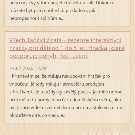
nebo ne, i vy v tom hrajete důležitou roli. Dokonce
můžete být pro mnohé lidi příkladem, jak
nepropadnout splínům a...
VTech Tančící žirafa – recenze interaktivní
hračky pro děti od 1 do 5 let. Hračka, která
podporuje pohyb, řeč i učení.
14.07.2026 12:39
Přiznávám se, že miluju nakupování hraček pro
vnoučata. Já tedy miluju i atmosféru prodejen
s hračkami. Je to vždycky skvělý pocit – jakmile nohou
překročím tu pomyslnou čáru do dětského světa, jako
bych zase viděla svět dětskýma očima a stalo se ze mě
okouzlené dítě, co sleduje...