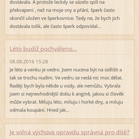
dostávala. A protože leckdy se sázelo spíš na
překvapení , než na moje sny a přání, šperk často
skončil uložen ve šperkovnice. Tedy ne, že bych jich
dostávala tolik, ale často šperk odpovídal...
Léto budiž pochváleno...
08.08.2016 15:28
Je léto a venku je vedro. Jsem nucena být na sídlišti a
tak se trochu nudím. Ve vedru se nedá nic moc dělat.
Raději bych byla někde u vody, ale nemůžu. Vybrala
jsem si nejnevhodnější dobu k angíně, jakou si člověk
může vybrat. Miluju léto, miluju i horké dny, a miluju
odmala koupání. Hned jak...
Je volná výchova opravdu správná pro dítě?