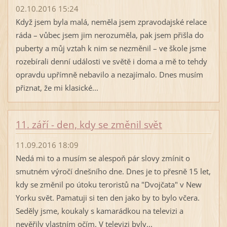
02.10.2016 15:24
Když jsem byla malá, neměla jsem zpravodajské relace
ráda – vůbec jsem jim nerozuměla, pak jsem přišla do
puberty a můj vztah k nim se nezměnil – ve škole jsme
rozebírali denní události ve světě i doma a mě to tehdy
opravdu upřímně nebavilo a nezajímalo. Dnes musím
přiznat, že mi klasické...
11. září - den, kdy se změnil svět
11.09.2016 18:09
Nedá mi to a musím se alespoň pár slovy zmínit o
smutném výročí dnešního dne. Dnes je to přesně 15 let,
kdy se změnil po útoku teroristů na "Dvojčata" v New
Yorku svět. Pamatuji si ten den jako by to bylo včera.
Seděly jsme, koukaly s kamarádkou na televizi a
nevěřily vlastním očím. V televizi byly...