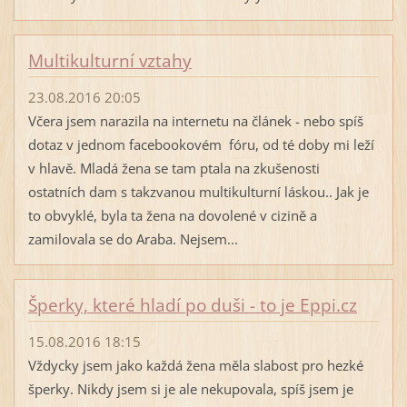
Multikulturní vztahy
23.08.2016 20:05
Včera jsem narazila na internetu na článek - nebo spíš
dotaz v jednom facebookovém fóru, od té doby mi leží
v hlavě. Mladá žena se tam ptala na zkušenosti
ostatních dam s takzvanou multikulturní láskou.. Jak je
to obvyklé, byla ta žena na dovolené v cizině a
zamilovala se do Araba. Nejsem...
Šperky, které hladí po duši - to je Eppi.cz
15.08.2016 18:15
Vždycky jsem jako každá žena měla slabost pro hezké
šperky. Nikdy jsem si je ale nekupovala, spíš jsem je