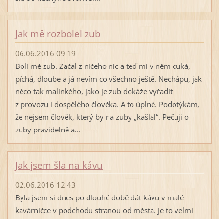
Jak mě rozbolel zub
06.06.2016 09:19
Bolí mě zub. Začal z ničeho nic a teď mi v něm cuká,
píchá, dloube a já nevím co všechno ještě. Nechápu, jak
něco tak malinkého, jako je zub dokáže vyřadit
z provozu i dospělého člověka. A to úplně. Podotýkám,
že nejsem člověk, který by na zuby „kašlal“. Pečuji o
zuby pravidelně a...
Jak jsem šla na kávu
02.06.2016 12:43
Byla jsem si dnes po dlouhé době dát kávu v malé
kavárničce v podchodu stranou od města. Je to velmi