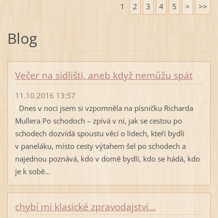
1
2
3
4
5
>
>>
Blog
Večer na sídlišti, aneb když nemůžu spát
11.10.2016 13:57
Dnes v noci jsem si vzpomněla na písničku Richarda
Mullera Po schodoch – zpívá v ní, jak se cestou po
schodech dozvídá spoustu věcí o lidech, kteří bydlí
v paneláku, místo cesty výtahem šel po schodech a
najednou poznává, kdo v domě bydlí, kdo se hádá, kdo
je k sobě...
chybí mi klasické zpravodajství...