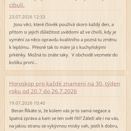
cibuli.
23.07.2026 12:33
Jsou věci, které člověk používá skoro každý den, a
přitom si jejich důležitost uvědomí až ve chvíli, kdy je
vymění za něco opravdu kvalitního a pozná tu změnu
k lepšímu. Přesně tak to mám já s kuchyňskými
prkénky. Možná to znáte taky. V obchodě vezmete do
košíku první...
Horoskop pro každé znamení na 30. týden
roku od 20.7 do 26.7.2026
19.07.2026 10:40
Beran Říkáte si, že kolem vás je to samá negace a
špatná zpráva a kam se ten svět řítí? Záleží ale i na vás,
na jakou stranu se vykývnou misky vah, jestli k dobru,