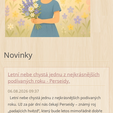
Novinky
Letní nebe chystá jednu z nejkrásnějších
podívaných roku - Perseidy.
06.08.2026 09:37
Letní nebe chystá jednu z nejkrásnějších podívaných
roku. Už za pár dní nás čekají Perseidy – známý roj
„padajících hvězd“, který bude letos mimořádně dobře