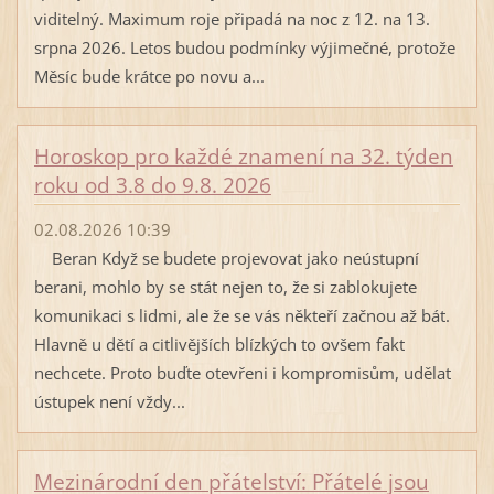
viditelný. Maximum roje připadá na noc z 12. na 13.
srpna 2026. Letos budou podmínky výjimečné, protože
Měsíc bude krátce po novu a...
Horoskop pro každé znamení na 32. týden
roku od 3.8 do 9.8. 2026
02.08.2026 10:39
Beran Když se budete projevovat jako neústupní
berani, mohlo by se stát nejen to, že si zablokujete
komunikaci s lidmi, ale že se vás někteří začnou až bát.
Hlavně u dětí a citlivějších blízkých to ovšem fakt
nechcete. Proto buďte otevřeni i kompromisům, udělat
ústupek není vždy...
Mezinárodní den přátelství: Přátelé jsou