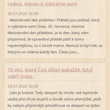
rodina, kterou si vybíráme sami
30.07.2026 16:59
Mezinárodní den přátelství: Přátelé jsou poklad, který
si vybíráme sami Dnes, 30. července, slavíme
Mezinárodní den přátelství. Je to den, který nám
připomíná, že opravdoví přátelé patří k tomu
nejcennějšímu, co v životě máme. Nemusí to být lidé, se
kterými se vídáme každý den. Často jsou...
10 věcí, které Češi dělají pokaždé, když
udeří tropy.
29.07.2026 10:58
Léto je krásné. Tedy alespoň do chvíle, než teploměr
ukáže přes třicet stupňů a člověk začne přemýšlet, jestli
by nebylo příjemnější přestěhovat se alespoň na týden