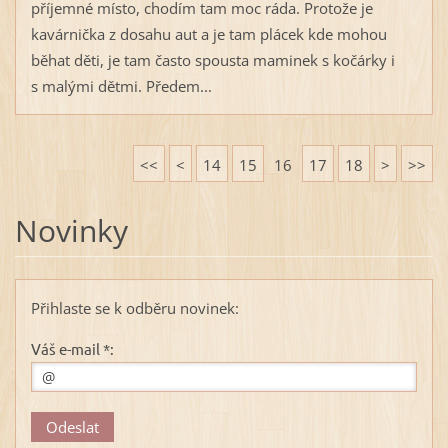
příjemné místo, chodím tam moc ráda. Protože je
kavárnička z dosahu aut a je tam plácek kde mohou
běhat děti, je tam často spousta maminek s kočárky i
s malými dětmi. Předem...
<<
<
14
15
16
17
18
>
>>
Novinky
Přihlaste se k odběru novinek:
Váš e-mail *: