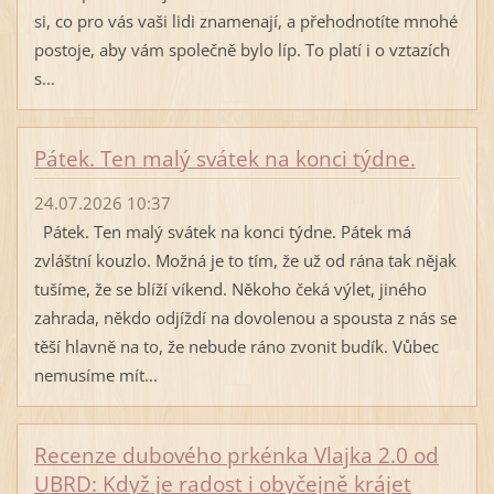
si, co pro vás vaši lidi znamenají, a přehodnotíte mnohé
postoje, aby vám společně bylo líp. To platí i o vztazích
s...
Pátek. Ten malý svátek na konci týdne.
24.07.2026 10:37
Pátek. Ten malý svátek na konci týdne. Pátek má
zvláštní kouzlo. Možná je to tím, že už od rána tak nějak
tušíme, že se blíží víkend. Někoho čeká výlet, jiného
zahrada, někdo odjíždí na dovolenou a spousta z nás se
těší hlavně na to, že nebude ráno zvonit budík. Vůbec
nemusíme mít...
Recenze dubového prkénka Vlajka 2.0 od
UBRD: Když je radost i obyčejně krájet