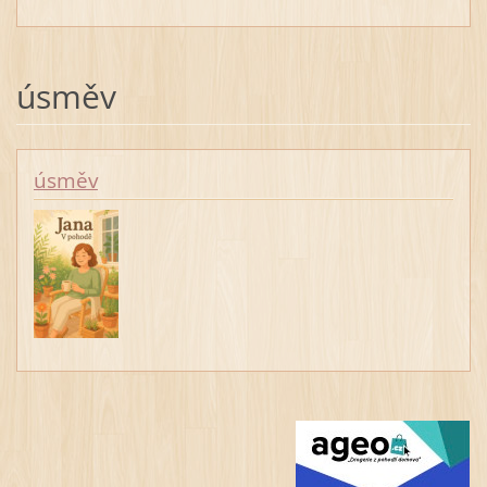
úsměv
úsměv