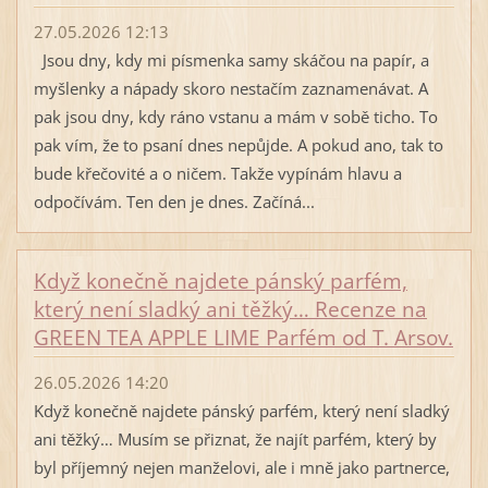
27.05.2026 12:13
Jsou dny, kdy mi písmenka samy skáčou na papír, a
myšlenky a nápady skoro nestačím zaznamenávat. A
pak jsou dny, kdy ráno vstanu a mám v sobě ticho. To
pak vím, že to psaní dnes nepůjde. A pokud ano, tak to
bude křečovité a o ničem. Takže vypínám hlavu a
odpočívám. Ten den je dnes. Začíná...
Když konečně najdete pánský parfém,
který není sladký ani těžký… Recenze na
GREEN TEA APPLE LIME Parfém od T. Arsov.
26.05.2026 14:20
Když konečně najdete pánský parfém, který není sladký
ani těžký… Musím se přiznat, že najít parfém, který by
byl příjemný nejen manželovi, ale i mně jako partnerce,