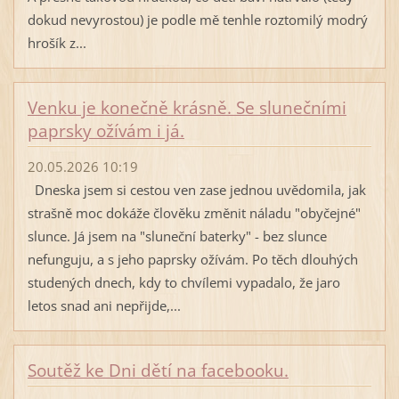
dokud nevyrostou) je podle mě tenhle roztomilý modrý
hrošík z...
Venku je konečně krásně. Se slunečními
paprsky ožívám i já.
20.05.2026 10:19
Dneska jsem si cestou ven zase jednou uvědomila, jak
strašně moc dokáže člověku změnit náladu "obyčejné"
slunce. Já jsem na "sluneční baterky" - bez slunce
nefunguju, a s jeho paprsky ožívám. Po těch dlouhých
studených dnech, kdy to chvílemi vypadalo, že jaro
letos snad ani nepřijde,...
Soutěž ke Dni dětí na facebooku.