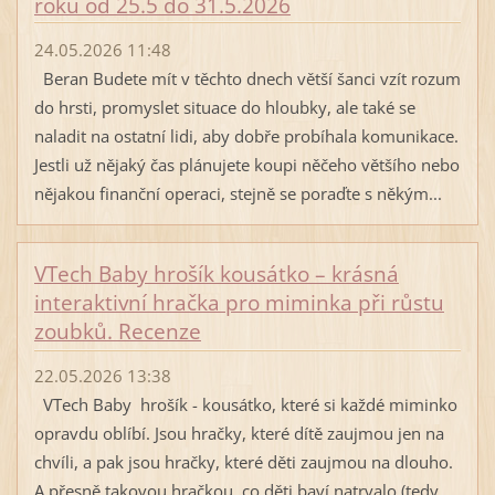
roku od 25.5 do 31.5.2026
24.05.2026 11:48
Beran Budete mít v těchto dnech větší šanci vzít rozum
do hrsti, promyslet situace do hloubky, ale také se
naladit na ostatní lidi, aby dobře probíhala komunikace.
Jestli už nějaký čas plánujete koupi něčeho většího nebo
nějakou finanční operaci, stejně se poraďte s někým...
VTech Baby hrošík kousátko – krásná
interaktivní hračka pro miminka při růstu
zoubků. Recenze
22.05.2026 13:38
VTech Baby hrošík - kousátko, které si každé miminko
opravdu oblíbí. Jsou hračky, které dítě zaujmou jen na
chvíli, a pak jsou hračky, které děti zaujmou na dlouho.
A přesně takovou hračkou, co děti baví natrvalo (tedy