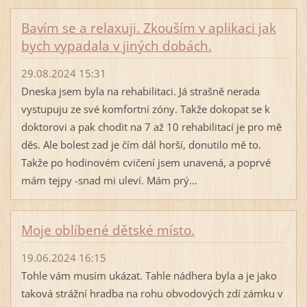
Bavím se a relaxuji. Zkouším v aplikaci jak
bych vypadala v jiných dobách.
29.08.2024 15:31
Dneska jsem byla na rehabilitaci. Já strašně nerada
vystupuju ze své komfortní zóny. Takže dokopat se k
doktorovi a pak chodit na 7 až 10 rehabilitací je pro mě
děs. Ale bolest zad je čím dál horší, donutilo mě to.
Takže po hodinovém cvičení jsem unavená, a poprvé
mám tejpy -snad mi uleví. Mám prý...
Moje oblíbené dětské místo.
19.06.2024 16:15
Tohle vám musím ukázat. Tahle nádhera byla a je jako
taková strážní hradba na rohu obvodových zdí zámku v