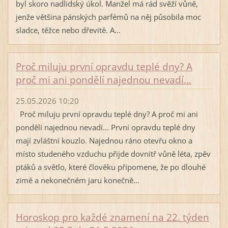
byl skoro nadlidský úkol. Manžel má rád svěží vůně,
jenže většina pánských parfémů na něj působila moc
sladce, těžce nebo dřevitě. A...
Proč miluju první opravdu teplé dny? A
proč mi ani pondělí najednou nevadí...
25.05.2026 10:20
Proč miluju první opravdu teplé dny? A proč mi ani
pondělí najednou nevadí... První opravdu teplé dny
mají zvláštní kouzlo. Najednou ráno otevřu okno a
místo studeného vzduchu přijde dovnitř vůně léta, zpěv
ptáků a světlo, které člověku připomene, že po dlouhé
zimě a nekonečném jaru konečně...
Horoskop pro každé znamení na 22. týden