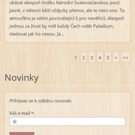
ukázat alespoň trošku Národní Svatováclavskou pouť.
Jasně, v televizi běží vždycky přenos, ale to není ono. Ta
atmosféra je velmi povznášející (i pro nevěřící). Alespoň
jednou za život by měl každý Čech vidět Paládium,
sledovat jak ho nesou. Já...
1
2
3
4
5
>
>>
Novinky
Přihlaste se k odběru novinek:
Váš e-mail *: