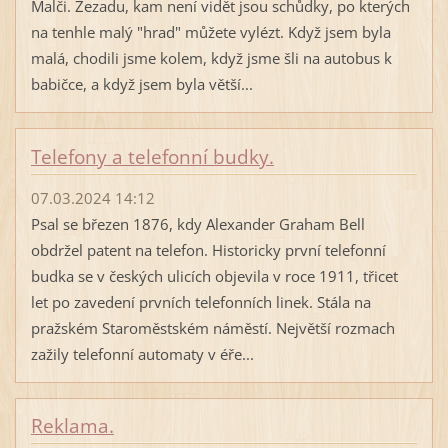
Malči. Zezadu, kam není vidět jsou schůdky, po kterých
na tenhle malý "hrad" můžete vylézt. Když jsem byla
malá, chodili jsme kolem, když jsme šli na autobus k
babičce, a když jsem byla větší...
Telefony a telefonní budky.
07.03.2024 14:12
Psal se březen 1876, kdy Alexander Graham Bell
obdržel patent na telefon. Historicky první telefonní
budka se v českých ulicích objevila v roce 1911, třicet
let po zavedení prvních telefonních linek. Stála na
pražském Staroměstském náměstí. Největší rozmach
zažily telefonní automaty v éře...
Reklama.