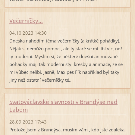
Večerníčky...
04.10.2023 14:30
Dneska nahodím téma večerníčky (a krátké pohádky).
Nějak si nemůžu pomoct, ale ty staré se mi líbí víc, než
ty moderní. Myslím si, že některé dnešní animované
pohádky mají tak moderní styl kresby a animace, že se
mi vůbec nelíbí. Jasně, Maxipes Fík například byl taky
jiný než ostatní večerníčky té...
Svatováclavské slavnosti v Brandýse nad
Labem
28.09.2023 17:43
Protože jsem z Brandýsa, musím vám , kdo jste zdaleka,