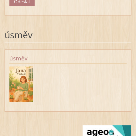
úsměv
úsměv