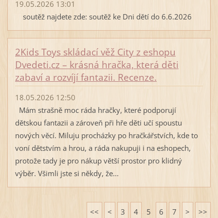
19.05.2026 13:01
soutěž najdete zde: soutěž ke Dni dětí do 6.6.2026
2Kids Toys skládací věž City z eshopu
Dvedeti.cz – krásná hračka, která děti
zabaví a rozvíjí fantazii. Recenze.
18.05.2026 12:50
Mám strašně moc ráda hračky, které podporují
dětskou fantazii a zároveň při hře děti učí spoustu
nových věcí. Miluju procházky po hračkářstvích, kde to
voní dětstvím a hrou, a ráda nakupuji i na eshopech,
protože tady je pro nákup větší prostor pro klidný
výběr. Všimli jste si někdy, že...
<<
<
3
4
5
6
7
>
>>