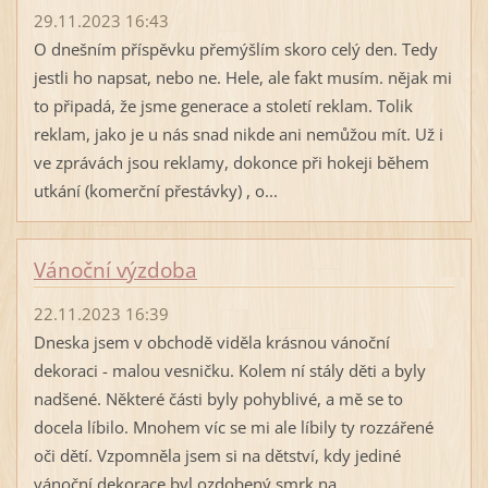
29.11.2023 16:43
O dnešním příspěvku přemýšlím skoro celý den. Tedy
jestli ho napsat, nebo ne. Hele, ale fakt musím. nějak mi
to připadá, že jsme generace a století reklam. Tolik
reklam, jako je u nás snad nikde ani nemůžou mít. Už i
ve zprávách jsou reklamy, dokonce při hokeji během
utkání (komerční přestávky) , o...
Vánoční výzdoba
22.11.2023 16:39
Dneska jsem v obchodě viděla krásnou vánoční
dekoraci - malou vesničku. Kolem ní stály děti a byly
nadšené. Některé části byly pohyblivé, a mě se to
docela líbilo. Mnohem víc se mi ale líbily ty rozzářené
oči dětí. Vzpomněla jsem si na dětství, kdy jediné
vánoční dekorace byl ozdobený smrk na...