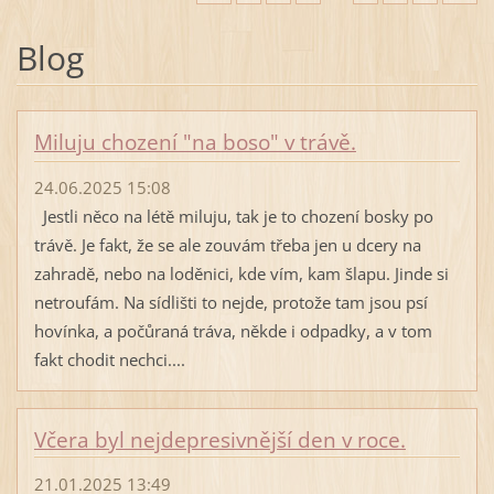
Blog
Miluju chození "na boso" v trávě.
24.06.2025 15:08
Jestli něco na létě miluju, tak je to chození bosky po
trávě. Je fakt, že se ale zouvám třeba jen u dcery na
zahradě, nebo na loděnici, kde vím, kam šlapu. Jinde si
netroufám. Na sídlišti to nejde, protože tam jsou psí
hovínka, a počůraná tráva, někde i odpadky, a v tom
fakt chodit nechci....
Včera byl nejdepresivnější den v roce.
21.01.2025 13:49