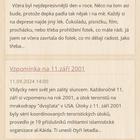
Včera byl nejdepresivnější den v roce. Něco na tom asi
bude, protože depka padla tak nějak i na mě. Každý si
na deprese najde jiný lék. Čokoládu, písničku, film,
procházku, nebo třeba prohlížení fotek, co máte rádi. Já
jsem se včera zavrtala do fotek, co mi dělají radost. Jako
třeba...
Vzpomínka na 11.září 2001
11.09.2024 14:00
Vždycky není svět jen zalitý sluncem. Každoročně 11.
září si vzpomenu na rok 2001, a útok teroristů na
mrakodrapy "dvojčata" v USA. Útoky z 11. září 2001
byly sérií koordinovaných teroristických útoků,
provedlo je 19 příslušníků militantní islamistické
organizace al-Káida. Ti unesli čtyři letadla...