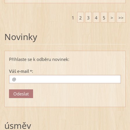
1
2
3
4
5
>
>>
Novinky
Přihlaste se k odběru novinek:
Váš e-mail *:
úsměv