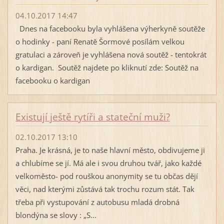
04.10.2017 14:47
Dnes na facebooku byla vyhlášena výherkyně soutěže
o hodinky - paní Renatě Šormové posílám velkou
gratulaci a zároveň je vyhlášena nová soutěž - tentokrát
o kardigan. Soutěž najdete po kliknutí zde: Soutěž na
facebooku o kardigan
Existují ještě rytíři a stateční muži?
02.10.2017 13:10
Praha. Je krásná, je to naše hlavní město, obdivujeme ji
a chlubíme se jí. Má ale i svou druhou tvář, jako každé
velkoměsto- pod rouškou anonymity se tu občas dějí
věci, nad kterými zůstává tak trochu rozum stát. Tak
třeba při vystupování z autobusu mladá drobná
blondýna se slovy : „S...