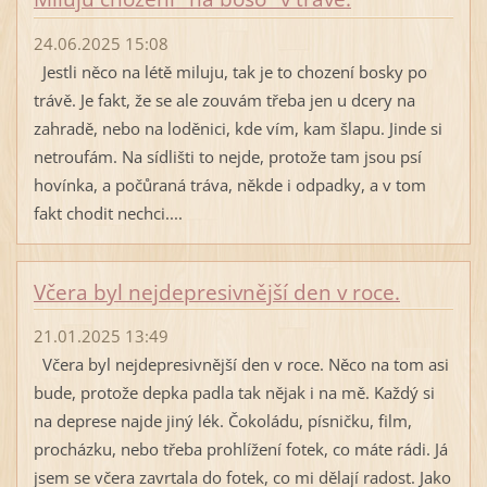
24.06.2025 15:08
Jestli něco na létě miluju, tak je to chození bosky po
trávě. Je fakt, že se ale zouvám třeba jen u dcery na
zahradě, nebo na loděnici, kde vím, kam šlapu. Jinde si
netroufám. Na sídlišti to nejde, protože tam jsou psí
hovínka, a počůraná tráva, někde i odpadky, a v tom
fakt chodit nechci....
Včera byl nejdepresivnější den v roce.
21.01.2025 13:49
Včera byl nejdepresivnější den v roce. Něco na tom asi
bude, protože depka padla tak nějak i na mě. Každý si
na deprese najde jiný lék. Čokoládu, písničku, film,
procházku, nebo třeba prohlížení fotek, co máte rádi. Já
jsem se včera zavrtala do fotek, co mi dělají radost. Jako