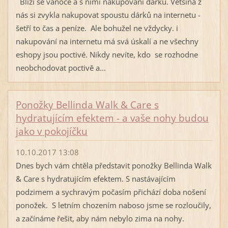
Blíží se vánoce a s nimi nakupování dárků. Většina z
nás si zvykla nakupovat spoustu dárků na internetu -
šetří to čas a peníze. Ale bohužel ne vždycky. i
nakupování na internetu má svá úskalí a ne všechny
eshopy jsou poctivé. Nikdy nevíte, kdo se rozhodne
neobchodovat poctivě a...
Ponožky Bellinda Walk & Care s
hydratujícím efektem - a vaše nohy budou
jako v pokojíčku
10.10.2017 13:08
Dnes bych vám chtěla představit ponožky Bellinda Walk
& Care s hydratujícím efektem. S nastávajícím
podzimem a sychravým počasím přichází doba nošení
ponožek. S letním chozením naboso jsme se rozloučily,
a začínáme řešit, aby nám nebylo zima na nohy.