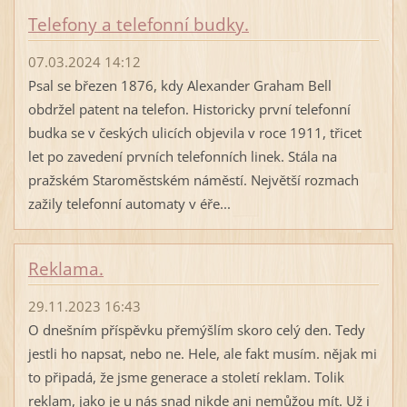
Telefony a telefonní budky.
07.03.2024 14:12
Psal se březen 1876, kdy Alexander Graham Bell
obdržel patent na telefon. Historicky první telefonní
budka se v českých ulicích objevila v roce 1911, třicet
let po zavedení prvních telefonních linek. Stála na
pražském Staroměstském náměstí. Největší rozmach
zažily telefonní automaty v éře...
Reklama.
29.11.2023 16:43
O dnešním příspěvku přemýšlím skoro celý den. Tedy
jestli ho napsat, nebo ne. Hele, ale fakt musím. nějak mi
to připadá, že jsme generace a století reklam. Tolik
reklam, jako je u nás snad nikde ani nemůžou mít. Už i