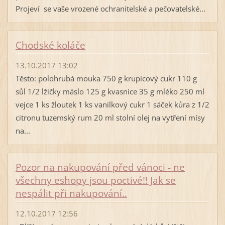
Projeví se vaše vrozené ochranitelské a pečovatelské...
Chodské koláče
13.10.2017 13:02
Těsto: polohrubá mouka 750 g krupicový cukr 110 g
sůl 1/2 lžičky máslo 125 g kvasnice 35 g mléko 250 ml
vejce 1 ks žloutek 1 ks vanilkový cukr 1 sáček kůra z 1/2
citronu tuzemský rum 20 ml stolní olej na vytření mísy
na...
Pozor na nakupování před vánoci - ne
všechny eshopy jsou poctivé!! Jak se
nespálit při nakupování..
12.10.2017 12:56