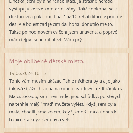
Dneska jsem byla na rehabilitaci. Já strašně nerada
vystupuju ze své komfortní zóny. Takže dokopat se k
doktorovi a pak chodit na 7 až 10 rehabilitací je pro mě
děs. Ale bolest zad je čím dál horší, donutilo mě to.
Takže po hodinovém cvičení jsem unavená, a poprvé
mám tejpy -snad mi uleví. Mám prý...
Moje oblíbené dětské místo.
19.06.2024 16:15
Tohle vám musím ukázat. Tahle nádhera byla a je jako
taková strážní hradba na rohu obvodových zdí zámku v
Malči. Zezadu, kam není vidět jsou schůdky, po kterých
na tenhle malý "hrad" můžete vylézt. Když jsem byla
malá, chodili jsme kolem, když jsme šli na autobus k
babičce, a když jsem byla větší...