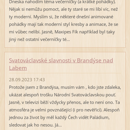
Dneska nahodím téma večerníčky (a krátké pohádky).
Nějak si nemůžu pomoct, ale ty staré se mi líbí víc, než
ty moderní. Myslím si, že některé dnešní animované
pohádky mají tak moderní styl kresby a animace, že se
mi vůbec nelíbí. Jasně, Maxipes Fík například byl taky
jiný než ostatní večerníčky té...
Svatováclavské slavnosti v Brandýse nad
Labem
28.09.2023 17:43
Protože jsem z Brandýsa, musím vám , kdo jste zdaleka,
ukázat alespoň trošku Národní Svatováclavskou pouť.
Jasně, v televizi běží vždycky přenos, ale to není ono. Ta
atmosféra je velmi povznášející (i pro nevěřící). Alespoň
jednou za život by měl každý Čech vidět Paládium,
sledovat jak ho nesou. Já...