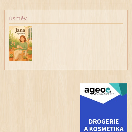
úsměv