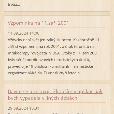
třeba...
Vzpomínka na 11.září 2001
11.09.2024 14:00
Vždycky není svět jen zalitý sluncem. Každoročně 11.
září si vzpomenu na rok 2001, a útok teroristů na
mrakodrapy "dvojčata" v USA. Útoky z 11. září 2001
byly sérií koordinovaných teroristických útoků,
provedlo je 19 příslušníků militantní islamistické
organizace al-Káida. Ti unesli čtyři letadla...
Bavím se a relaxuji. Zkouším v aplikaci jak
bych vypadala v jiných dobách.
29.08.2024 15:31