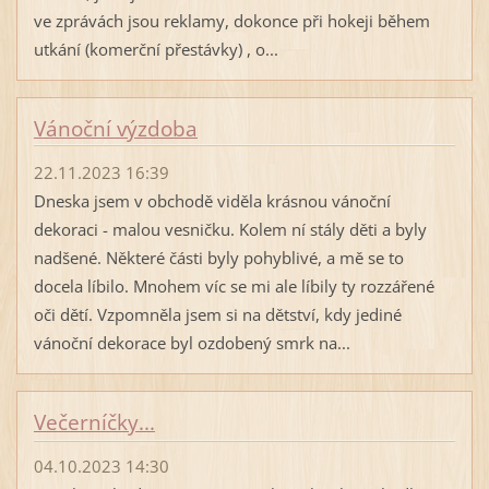
ve zprávách jsou reklamy, dokonce při hokeji během
utkání (komerční přestávky) , o...
Vánoční výzdoba
22.11.2023 16:39
Dneska jsem v obchodě viděla krásnou vánoční
dekoraci - malou vesničku. Kolem ní stály děti a byly
nadšené. Některé části byly pohyblivé, a mě se to
docela líbilo. Mnohem víc se mi ale líbily ty rozzářené
oči dětí. Vzpomněla jsem si na dětství, kdy jediné
vánoční dekorace byl ozdobený smrk na...
Večerníčky...
04.10.2023 14:30