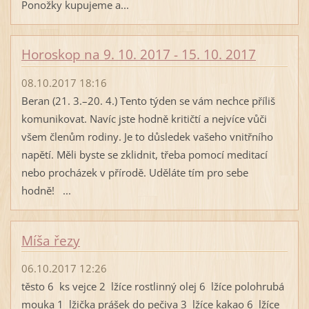
Ponožky kupujeme a...
Horoskop na 9. 10. 2017 - 15. 10. 2017
08.10.2017 18:16
Beran (21. 3.–20. 4.) Tento týden se vám nechce příliš
komunikovat. Navíc jste hodně kritičtí a nejvíce vůči
všem členům rodiny. Je to důsledek vašeho vnitřního
napětí. Měli byste se zklidnit, třeba pomocí meditací
nebo procházek v přírodě. Uděláte tím pro sebe
hodně! ...
Míša řezy
06.10.2017 12:26
těsto 6 ks vejce 2 lžíce rostlinný olej 6 lžíce polohrubá
mouka 1 lžička prášek do pečiva 3 lžíce kakao 6 lžíce