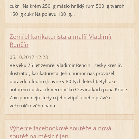
cukr Na krém 250 g máslo hnědý rum 500 g tvaroh
150 g cukr Na polevu 100 g...
Zemřel karikaturista a malíř Vladimír
Renčín
05.10.2017 12:28
Ve věku 75 let zemřel Vladimír Renčín - český kreslíř,
ilustrátor, karikaturista. Jeho humor nás provázel
opravdu dlouho (hlavně v 80 tých letech). Byl také
autorem ilustrací k večerníčku O zvířátkách pana Krbce.
Zavzpomínejte tedy u jeho vtipů a nebo právě u
večerníčkového pana...
Výherce facebookové soutěže a nová
soutěž na měsíc říjen