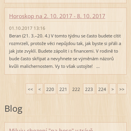
Horoskop na 2. 10. 2017 - 8. 10. 2017
01.10.2017 13:16
Beran (21. 3.–20. 4.) V tomto týdnu se často budete cítit
rozmrzelí, protože věci nepůjdou tak, jak byste si přáli a
jak jste zvyklí. Budete zápolit i s financemi. V rodině to
bude často skřípat a nevyhnete se výměnám názorů
kvůli malichernostem. Vy to však ustojíte! ...
<<
<
220
221
222
223
224
>
>>
Blog
Miluju chození "na boso" v trávě.