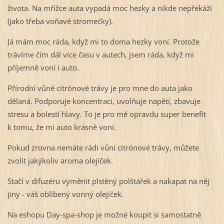
života. Na mřížce auta vypadá moc hezky a nikde nepřekáží
(jako třeba voňavé stromečky).
Já mám moc ráda, když mi to doma hezky voní. Protože
trávíme čím dál více času v autech, jsem ráda, když mi
příjemně voní i auto.
Přírodní vůně citrónové trávy je pro mne do auta jako
dělaná. Podporuje koncentraci, uvolňuje napětí, zbavuje
stresu a bolestí hlavy. To je pro mě opravdu super benefit
k tomu, že mi auto krásně voní.
Pokud zrovna nemáte rádi vůni citrónové trávy, můžete
zvolit jakýkoliv aroma olejíček.
Stačí v difuzéru vyměnit plstěný polštářek a nakapat na něj
jiný - váš oblíbený vonný olejíček.
Na eshopu Day-spa-shop je možné koupit si samostatně