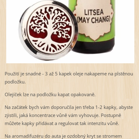
Použití je snadné - 3 až 5 kapek oleje nakapeme na plstěnou
podložku.
Olejíček lze na podložku kapat opakovaně.
Na začátek bych vám doporučila jen třeba 1-2 kapky, abyste
zjistili, jaká koncentrace vůně vám vyhovuje. Postupně
můžete kapky přidávat a regulovat tak intenzitu vůně.
Na aromadifuzéru do auta je ozdobný kryt se stromem