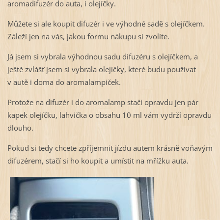
aromadifuzér do auta, i olejíčky.
Můžete si ale koupit difuzér i ve výhodné sadě s olejíčkem.
Záleží jen na vás, jakou formu nákupu si zvolíte.
Já jsem si vybrala výhodnou sadu difuzéru s olejíčkem, a
ještě zvlášť jsem si vybrala olejíčky, které budu používat
v autě i doma do aromalampiček.
Protože na difuzér i do aromalamp stačí opravdu jen pár
kapek olejíčku, lahvička o obsahu 10 ml vám vydrží opravdu
dlouho.
Pokud si tedy chcete zpříjemnit jízdu autem krásně voňavým
difuzérem, stačí si ho koupit a umístit na mřížku auta.