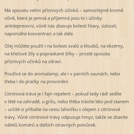
Má spoustu velmi příznivých účinků – samozřejmě kromě
vůně, která je jemná a příjemná jsou to i účinky
antidepresivní, vůně nás zbavuje bolestí hlavy, úzkostí,
napomáhá koncentraci a tak dále.
Olej můžete použít i na bolesti svalů a kloubů, na ekzémy,
na křečové žíly a popraskané žilky – prostě spousta
příznivých účinků na zdraví.
Používá se do aromalamp, ale i v parních saunách, nebo
třeba i do pračky na provonění.
Citrónová tráva je i fajn repelent – pokud tedy rádi sedíte
v létě na zahradě, u grilu, nebo třeba trávíte léto pod stanem
– určitě si přibalte na cestu lahvičku s olejem z citrónové
trávy. Vůně citrónové trávy odpuzuje hmyz, takže se zbavíte
náletů komárů a dalších otravných potvůrek.