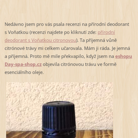
Nedávno jsem pro vás psala recenzi na přírodní deodorant
s Voňatkou (recenzi najdete po kliknutí zde:
přírodní
deodorant s Voňatkou citronovou
). Ta příjemná vůně
citrónové trávy mi celkem učarovala. Mám ji ráda. Je jemná
a příjemná. Proto mě mile překvapilo, když jsem na
eshopu
Day-spa-shop.cz
objevila citrónovou trávu ve formě
esenciálního oleje.