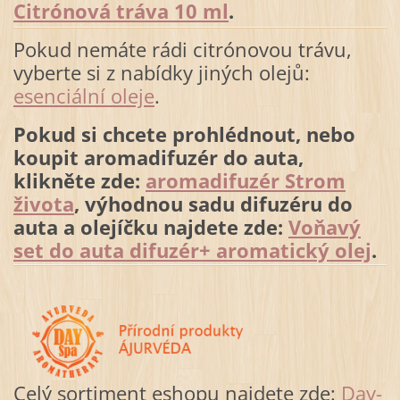
Citrónová tráva 10 ml
.
Pokud nemáte rádi citrónovou trávu,
vyberte si z nabídky jiných olejů:
esenciální oleje
.
Pokud si chcete prohlédnout, nebo
koupit aromadifuzér do auta,
klikněte zde:
aromadifuzér Strom
života
, výhodnou sadu difuzéru do
auta a olejíčku najdete zde:
Voňavý
set do auta difuzér+ aromatický olej
.
Celý sortiment eshopu najdete zde:
Day-