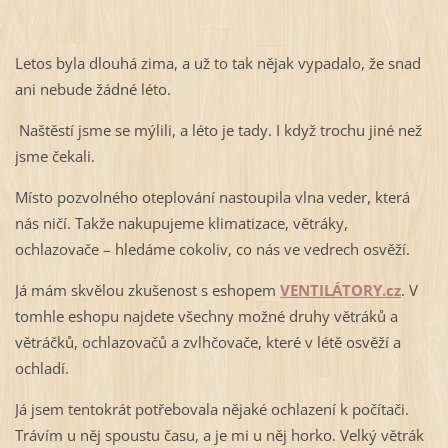
Letos byla dlouhá zima, a už to tak nějak vypadalo, že snad
ani nebude žádné léto.
Naštěstí jsme se mýlili, a léto je tady. I když trochu jiné než
jsme čekali.
Místo pozvolného oteplování nastoupila vlna veder, která
nás ničí. Takže nakupujeme klimatizace, větráky,
ochlazovače – hledáme cokoliv, co nás ve vedrech osvěží.
Já mám skvělou zkušenost s eshopem
VENTILÁTORY.cz
. V
tomhle eshopu najdete všechny možné druhy větráků a
větráčků, ochlazovačů a zvlhčovače, které v létě osvěží a
ochladí.
Já jsem tentokrát potřebovala nějaké ochlazení k počítači.
Trávím u něj spoustu času, a je mi u něj horko. Velký větrák