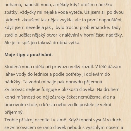
nohama, napustit voda, a někdy když otočím nádržku
zpátky, vždycky mi nějaká voda vyteče. Už jsem si po dvou
týdnech zkoušení tak nějak zvykla, ale to první napouštění,
když jsem nevěděla jak , bylo trochu problematické. Tady
stačilo udělat nějaký otvor k nalévání v horní části nádržky.
Ale je to spíš jen taková drobná výtka.
Moje tipy z používání.
Studená voda udělá při provozu velký rozdíl. V létě dávám
láhev vody do lednice a podle potřeby ji dolévám do
nádržky. Ta vodní mlha je pak opravdu příjemná.
Zvlhčovač nejlépe funguje v blízkosti člověka. Na druhém
konci místnosti od něj zázraky čekat nemůžeme, ale na
pracovním stole, u křesla nebo vedle postele je velmi
příjemný.
Tenhle přístroj oceníte i v zimě. Když topení vysuší vzduch,
se zvlhčovačem se ráno člověk nebudí s vyschlým nosem a