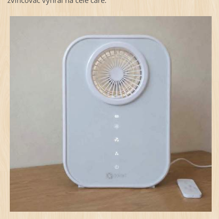
zvlhčovač vyhrál na celé čáře.