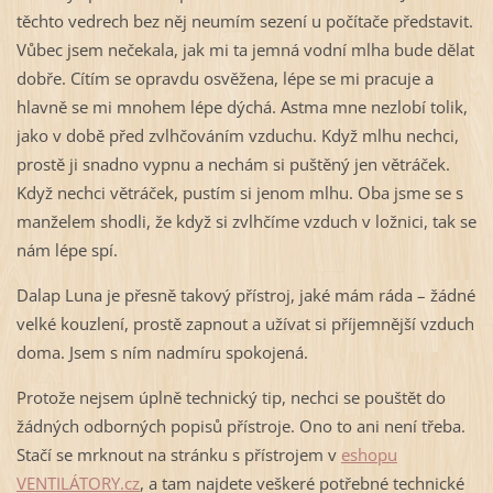
těchto vedrech bez něj neumím sezení u počítače představit.
Vůbec jsem nečekala, jak mi ta jemná vodní mlha bude dělat
dobře. Cítím se opravdu osvěžena, lépe se mi pracuje a
hlavně se mi mnohem lépe dýchá. Astma mne nezlobí tolik,
jako v době před zvlhčováním vzduchu. Když mlhu nechci,
prostě ji snadno vypnu a nechám si puštěný jen větráček.
Když nechci větráček, pustím si jenom mlhu. Oba jsme se s
manželem shodli, že když si zvlhčíme vzduch v ložnici, tak se
nám lépe spí.
Dalap Luna je přesně takový přístroj, jaké mám ráda – žádné
velké kouzlení, prostě zapnout a užívat si příjemnější vzduch
doma. Jsem s ním nadmíru spokojená.
Protože nejsem úplně technický tip, nechci se pouštět do
žádných odborných popisů přístroje. Ono to ani není třeba.
Stačí se mrknout na stránku s přístrojem v
eshopu
VENTILÁTORY.cz
, a tam najdete veškeré potřebné technické