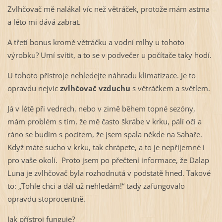
Zvlhčovač mě nalákal víc než větráček, protože mám astma
a léto mi dává zabrat.
A třetí bonus kromě větráčku a vodní mlhy u tohoto
výrobku? Umí svítit, a to se v podvečer u počítače taky hodí.
U tohoto přístroje nehledejte náhradu klimatizace. Je to
opravdu nejvíc
zvlhčovač vzduchu
s větráčkem a světlem.
Já v létě při vedrech, nebo v zimě během topné sezóny,
mám problém s tím, že mě často škrábe v krku, pálí oči a
ráno se budím s pocitem, že jsem spala někde na Sahaře.
Když máte sucho v krku, tak chrápete, a to je nepříjemné i
pro vaše okolí. Proto jsem po přečtení informace, že Dalap
Luna je zvlhčovač byla rozhodnutá v podstatě hned. Takové
to: „Tohle chci a dál už nehledám!“ tady zafungovalo
opravdu stoprocentně.
Jak přístroj funguje?