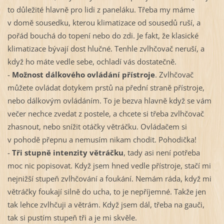
to důležité hlavně pro lidi z paneláku. Třeba my máme
v domě sousedku, kterou klimatizace od sousedů ruší, a
pořád bouchá do topení nebo do zdi. Je fakt, že klasické
klimatizace bývají dost hlučné. Tenhle zvlhčovač neruší, a
když ho máte vedle sebe, ochladí vás dostatečně.
-
Možnost dálkového ovládání přístroje
. Zvlhčovač
můžete ovládat dotykem prstů na přední straně přístroje,
nebo dálkovým ovládáním. To je bezva hlavně když se vám
večer nechce zvedat z postele, a chcete si třeba zvlhčovač
zhasnout, nebo snížit otáčky větráčku. Ovládačem si
v pohodě přepnu a nemusím nikam chodit. Pohodička!
-
Tři stupně intenzity větráčku
, tady asi není potřeba
moc nic popisovat. Když jsem hned vedle přístroje, stačí mi
nejnižší stupeň zvlhčování a foukání. Nemám ráda, když mi
větráčky foukají silně do ucha, to je nepříjemné. Takže jen
tak lehce zvlhčuji a větrám. Když jsem dál, třeba na gauči,
tak si pustím stupeň tři a je mi skvěle.