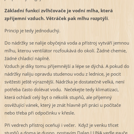
Základní funkcí zvlhčovače je vodní mlha, která
zpříjemní vzduch. Větráček pak mlhu rozptýlí
.
Princip je tedy jednoduchý.
Do nádržky se nalije obyčejná voda a přístroj vytváří jemnou
mlhu, kterou ventilátor rozfoukává do okolí. Žádné chemie,
žádné chladicí náplně.
Vzduch je díky tomu příjemnější a lépe se dýchá. A pokud do
nádržky naliju opravdu studenou vodu z lednice, je pocit
svěžesti ještě výraznější. Nádržka je dostatečně velká, není
potřeba často dolévat vodu. Nečekejte tedy klimatizaci,
která ochladí celý byt o několik stupňů, ale příjemný
osvěžující vánek, který je znát hlavně při práci u počítače
nebo třeba při odpočinku v křesle.
Při vedrech přístroj oceňuji i večer. Když je venku třicet
stupňů a doma je dusno, postavím Dalap LUNA vedle gauče,