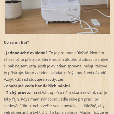
Co se mi líbí?
-
Jednoduché ovládání
. To je pro mne důležité. Nemám
ráda složité přístroje, které musím dlouho studovat a stejně
si pak nejsem jistá, jestli je ovládám správně. Miluju takové
ty přístroje, které zvládne ovládat každý i bez čtení návodů.
Vždyť kdo rád studuje návody, že?
-
obyčejná voda bez dalších náplní
-
Tichý provoz
(na nižší stupeň o něm skoro nevím), což je
taky fajn. Když mám zvlhčovač vedle sebe při práci, při
sledování filmu, nebo večer vedle postele, je důležité, aby
větrák nerušil, a byl tichý. To Luna splňuje. Musím říct, že je