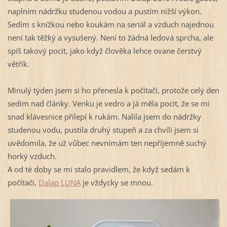
naplním nádržku studenou vodou a pustím nižší výkon.
Sedím s knížkou nebo koukám na seriál a vzduch najednou
není tak těžký a vysušený. Není to žádná ledová sprcha, ale
spíš takový pocit, jako když člověka lehce ovane čerstvý
větřík.
Minulý týden jsem si ho přenesla k počítači, protože celý den
sedím nad články. Venku je vedro a já měla pocit, že se mi
snad klávesnice přilepí k rukám. Nalila jsem do nádržky
studenou vodu, pustila druhý stupeň a za chvíli jsem si
uvědomila, že už vůbec nevnímám ten nepříjemně suchý
horký vzduch.
A od té doby se mi stalo pravidlem, že když sedám k
počítači,
Dalap LUNA
je vždycky se mnou.