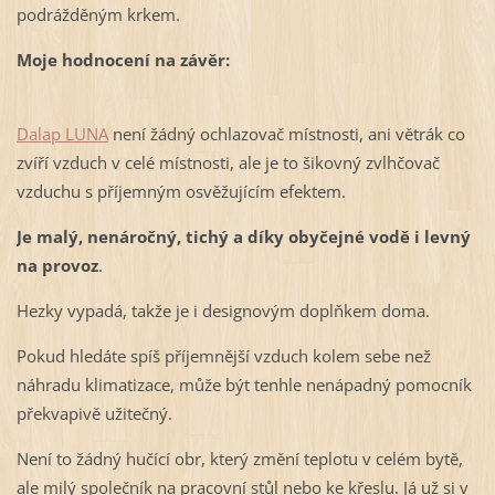
podrážděným krkem.
Moje hodnocení na závěr:
Dalap LUNA
není žádný ochlazovač místnosti, ani větrák co
zvíří vzduch v celé místnosti, ale je to šikovný zvlhčovač
vzduchu s příjemným osvěžujícím efektem.
Je malý, nenáročný, tichý a díky obyčejné vodě i levný
na provoz
.
Hezky vypadá, takže je i designovým doplňkem doma.
Pokud hledáte spíš příjemnější vzduch kolem sebe než
náhradu klimatizace, může být tenhle nenápadný pomocník
překvapivě užitečný.
Není to žádný hučící obr, který změní teplotu v celém bytě,
ale milý společník na pracovní stůl nebo ke křeslu. Já už si v