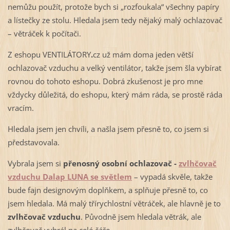
nemůžu použít, protože bych si „rozfoukala“ všechny papíry
a lístečky ze stolu. Hledala jsem tedy nějaký malý ochlazovač
– větráček k počítači.
Z eshopu VENTILÁTORY
.
cz už mám doma jeden větší
ochlazovač vzduchu a velký ventilátor, takže jsem šla vybírat
rovnou do tohoto eshopu. Dobrá zkušenost je pro mne
vždycky důležitá, do eshopu, který mám ráda, se prostě ráda
vracím.
Hledala jsem jen chvíli, a našla jsem přesně to, co jsem si
představovala.
Vybrala jsem si
přenosný osobní ochlazovač -
zvlhčovač
vzduchu Dalap LUNA se světlem
– vypadá skvěle, takže
bude fajn designovým doplňkem, a splňuje přesně to, co
jsem hledala. Má malý třírychlostní větráček, ale hlavně je to
zvlhčovač vzduchu
. Původně jsem hledala větrák, ale