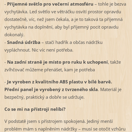
-
Příjemné světlo pro večerní atmosféru
– tohle je bezva
vychytávka. Led světlo ve větráčku osvítí prostor opravdu
dostatečně, víc, než jsem čekala, a je to taková ta příjemná
vychytávka na doplnění, aby byl příjemný pocit opravdu
dokonalý.
-
Snadná údržba
– stačí hadřík a občas nádržku
vypláchnout. Nic víc není potřeba.
-
Na zadní straně je místo pro ruku k uchopení
, takže
zvlhčovač můžeme přenášet, kam je potřeba
-
Je vyroben z kvalitního ABS plastu v bílé barvě.
Přední panel je vyrobený z tvrzeného skla
. Materiál je
bezpečný, praktický a dobře se udržuje.
Co se mi na přístroji nelíbí?
V podstatě jsem s přístrojem spokojená. Jediný menší
problém mám s naplněním nádržky – musí se otočit vzhůru