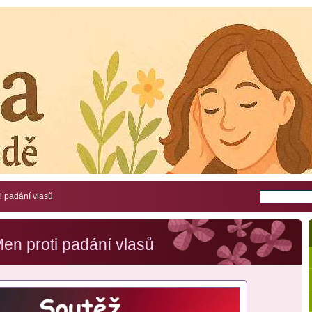
i padání vlasů
en proti padání vlasů