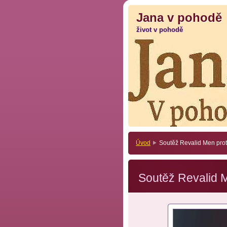
Jana v pohodě
Jana v pohodě
život v pohodě
život v pohodě
Úvod
Soutěž Revalid Men prot
Soutěž Revalid M