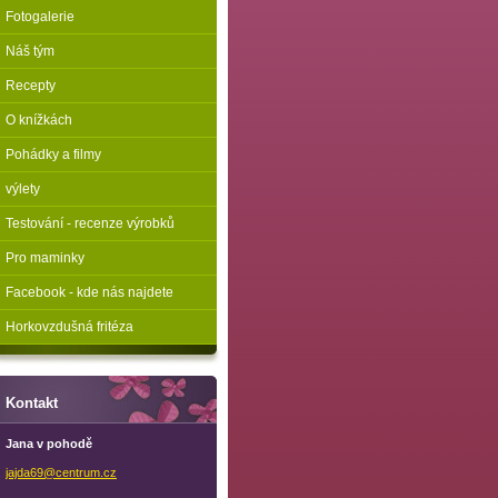
Fotogalerie
Náš tým
Recepty
O knížkách
Pohádky a filmy
výlety
Testování - recenze výrobků
Pro maminky
Facebook - kde nás najdete
Horkovzdušná fritéza
Kontakt
Jana v pohodě
jajda69@
centrum.
cz