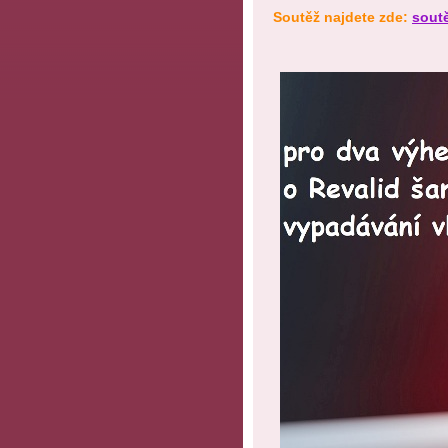
Soutěž najdete zde:
soutě