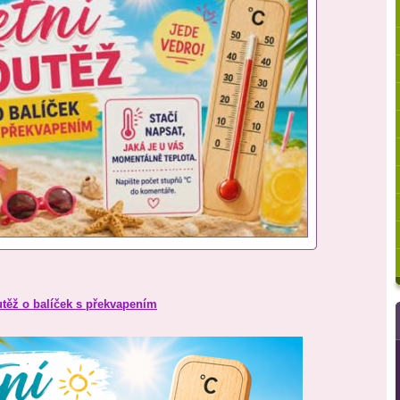
utěž o balíček s překvapením