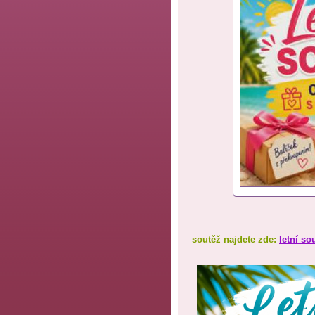
soutěž najdete zde:
letní so