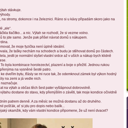
ýtah stávkuje.
výhody. 
 na stromy, dokonce i na železnici. Ráno si u kávy připadám skoro jako na 
 „ale“.
kla tlačítko... a nic. Výtah se rozhodl, že si vezme volno.
ů to jde samo. Jenže pak přišel návrat domů s nákupem.
rdina. 
ovat, že moje fyzička není úplně ideální. 
žovala, že tašky nechám na schodech a budu je stěhovat domů po částech. 
la, jestli je normální slyšet vlastní srdce až v uších a nákup bych klidně 
ese.
To byla kombinace horolezectví, plazení a boje o přežití. Jednou rukou 
upřenýma na vysněné šesté patro.
ke dveřím bytu, třásly se mi ruce tak, že odemknout zámek byl výkon hodný 
ly na zemi a já vedle nich.
o naznačuje. 
t na výtah a občas těch šest pater vyšlápnout dobrovolně.
výtahu dostane do stavu, kdy přemýšlím o závěti, tak moje kondice očividně 
edním patrem denně. A za měsíc se možná dostanu až do druhého.
l pošťák, ať si jdu pro dopis nebo balík...
ějaký okamžik, kdy vám vlastní kondice připomene, že už není dvacet?