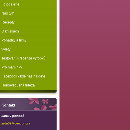
Fotogalerie
Náš tým
Recepty
O knížkách
Pohádky a filmy
výlety
Testování - recenze výrobků
Pro maminky
Facebook - kde nás najdete
Horkovzdušná fritéza
Kontakt
Jana v pohodě
jajda69@
centrum.
cz