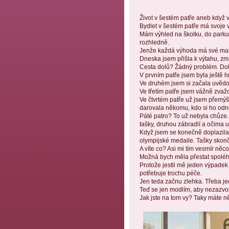
Život v šestém patře aneb když v
Bydlet v šestém patře má svoje 
Mám výhled na školku, do parku,
rozhledně. 
Jenže každá výhoda má své malé
Dneska jsem přišla k výtahu, zmáč
Cesta dolů? Žádný problém. Dol
V prvním patře jsem byla ještě h
Ve druhém jsem si začala uvědom
Ve třetím patře jsem vážně zva
Ve čtvrtém patře už jsem přemýšle
darovala někomu, kdo si ho odn
Páté patro? To už nebyla chůze. 
tašky, druhou zábradlí a očima 
Když jsem se konečně doplazila 
olympijské medaile. Tašky skonči
A víte co? Asi mi tím vesmír něc
Možná bych měla přestat spoléha
Protože jestli mě jeden výpadek 
potřebuje trochu péče.
Jen teda začnu zlehka. Třeba j
Teď se jen modlím, aby nezazvoni
Jak jste na tom vy? Taky máte n