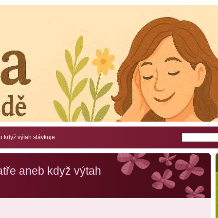
b když výtah stávkuje.
atře aneb když výtah