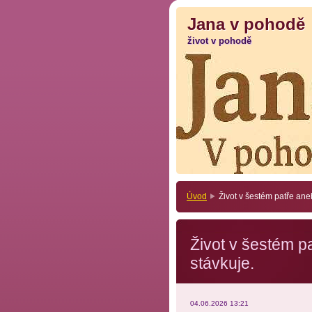
Jana v pohodě
Jana v pohodě
život v pohodě
život v pohodě
Úvod
Život v šestém patře ane
Život v šestém p
stávkuje.
04.06.2026 13:21