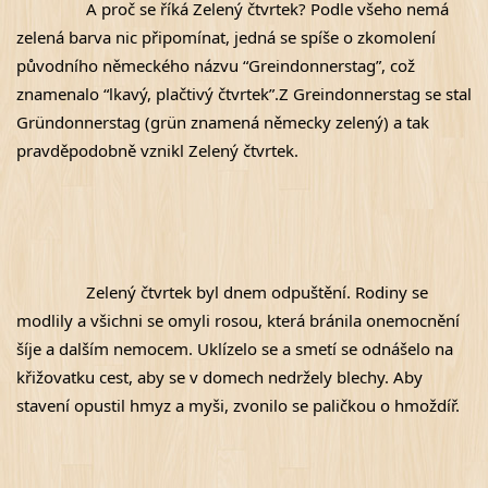
A proč se říká Zelený čtvrtek? Podle všeho nemá 
zelená barva nic připomínat, jedná se spíše o zkomolení 
původního německého názvu “Greindonnerstag”, což 
znamenalo “lkavý, plačtivý čtvrtek”.Z Greindonnerstag se stal 
Gründonnerstag (grün znamená německy zelený) a tak 
pravděpodobně vznikl Zelený čtvrtek.
Zelený čtvrtek byl dnem odpuštění. Rodiny se 
modlily a všichni se omyli rosou, která bránila onemocnění 
šíje a dalším nemocem. Uklízelo se a smetí se odnášelo na 
křižovatku cest, aby se v domech nedržely blechy. Aby 
stavení opustil hmyz a myši, zvonilo se paličkou o hmoždíř.