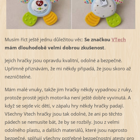
Musím říct ještě jednu důležitou věc:
Se značkou
VTech
mám dlouhodobě velmi dobrou zkušenost
.
Jejich hračky jsou opravdu kvalitní, odolné a bezpečné.
Upřímně přiznávám, že mi někdy připadá, že jsou skoro až
nezničitelné.
Mám malé vnuky, takže jim hračky někdy vypadnou z ruky,
protože prostě jejich motorika není ještě dobře vyvinutá. A
když se sejde víc dětí, v zápalu hry někdy hračky padají.
Všechny Vtech hračky jsou tak odolné, že ani po těchto
pádech se nemusíte bát, že by se rozbily. Jsou z velmi
odolného plastu, a dalších materiálů, které jsou naprosto
bezpečné, splňují všechny potřebné bezpečnostní atesty pro