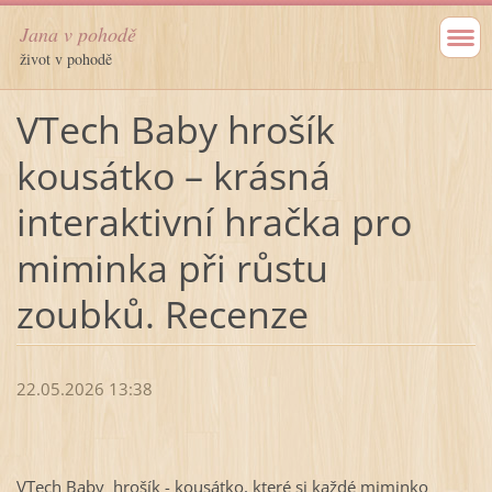
Jana v pohodě
život v pohodě
VTech Baby hrošík
kousátko – krásná
interaktivní hračka pro
miminka při růstu
zoubků. Recenze
22.05.2026 13:38
VTech Baby hrošík - kousátko, které si každé miminko