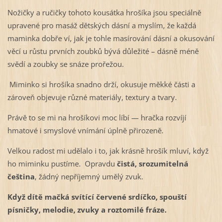
Nožičky a ručičky tohoto kousátka hrošíka jsou speciálně
upravené pro masáž dětských dásní a myslím, že každá
maminka dobře ví, jak je tohle masírování dásní a okusování
věcí u růstu prvních zoubků bývá důležité – dásně méně
svědí a zoubky se snáze prořežou.
Miminko si hrošíka snadno drží, okusuje měkké části a
zároveň objevuje různé materiály, textury a tvary.
Právě to se mi na hrošíkovi moc líbí — hračka rozvíjí
hmatové i smyslové vnímání úplně přirozeně.
Velkou radost mi udělalo i to, jak krásně hrošík mluví, když
ho miminku pustíme. Opravdu
čistá, srozumitelná
čeština
, žádný nepříjemný umělý zvuk.
Když dítě mačká svítící červené srdíčko, spouští
písničky, melodie, zvuky a roztomilé fráze.