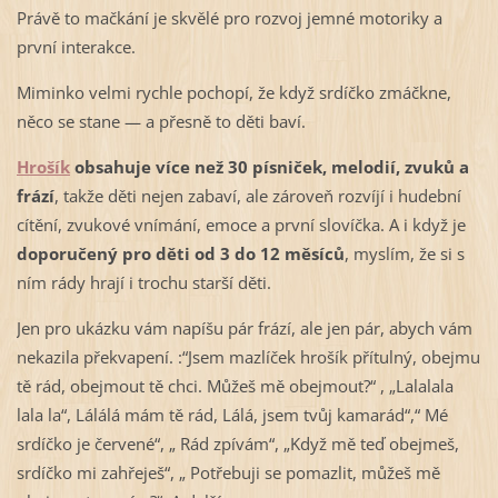
Právě to mačkání je skvělé pro rozvoj jemné motoriky a
první interakce.
Miminko velmi rychle pochopí, že když srdíčko zmáčkne,
něco se stane — a přesně to děti baví.
Hrošík
obsahuje více než 30 písniček, melodií, zvuků a
frází
, takže děti nejen zabaví, ale zároveň rozvíjí i hudební
cítění, zvukové vnímání, emoce a první slovíčka. A i když je
doporučený pro děti od 3 do 12 měsíců
, myslím, že si s
ním rády hrají i trochu starší děti.
Jen pro ukázku vám napíšu pár frází, ale jen pár, abych vám
nekazila překvapení. :“Jsem mazlíček hrošík přítulný, obejmu
tě rád, obejmout tě chci. Můžeš mě obejmout?“ , „Lalalala
lala la“, Lálálá mám tě rád, Lálá, jsem tvůj kamarád“,“ Mé
srdíčko je červené“, „ Rád zpívám“, „Když mě teď obejmeš,
srdíčko mi zahřeješ“, „ Potřebuji se pomazlit, můžeš mě