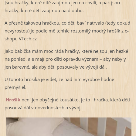
Jsou hračky, které dítě zaujmou jen na chvíli, a pak jsou
hračky, které děti zaujmou na dlouho.
A přesně takovou hračkou, co děti baví natrvalo (tedy dokud
nevyrostou) je podle mě tenhle roztomilý modrý hrošík z e-
shopu VTech.cz⁠
Jako babička mám moc ráda hračky, které nejsou jen hezké
na pohled, ale mají pro děti opravdu význam – aby nebyly
jen barevné, ale aby děti posouvaly ve vývoji dál.
U tohoto hrošíka je vidět, že nad ním výrobce hodně
přemýšlel.
Hrošík
není jen obyčejné kousátko, je to i hračka, která děti
posouvá dál v dovednostech a vývoji.