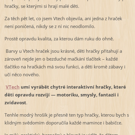
hračky, se kterými si hrají malé děti.
Za těch pět let, co jsem Vtech objevila, ani jedna z hraček
není poničená, nikdy se z ní nic neodlomilo.
Prostě opravdu kvalita, za kterou dám ruku do ohně.
Barvy u Vtech hraček jsou krásné, děti hračky přitahují a
zároveň nejde jen o bezduché mačkání tlačítek – každé
tlačítko na hračkách má svou funkci, a děti kromě zábavy i
učí něco nového.
VTech
umí vyrábět chytré interaktivní hračky, které
děti opravdu rozvíjí — motoriku, smysly, fantazii i
zvídavost
.
Tenhle modrý hrošík je přesně ten typ hračky, kterou bych s
klidným svědomím doporučila každé mamince i babičce.