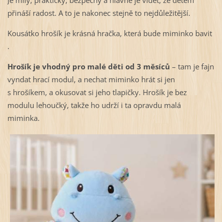
Je milý, praktický, bezpečný a hlavně je vidět, že dětem
přináší radost. A to je nakonec stejně to nejdůležitější.
Kousátko hrošík je krásná hračka, která bude miminko bavit
.
Hrošík je vhodný pro malé děti od 3 měsíců
– tam je fajn
vyndat hrací modul, a nechat miminko hrát si jen
s hrošíkem, a okusovat si jeho tlapičky. Hrošík je bez
modulu lehoučký, takže ho udrží i ta opravdu malá
miminka.