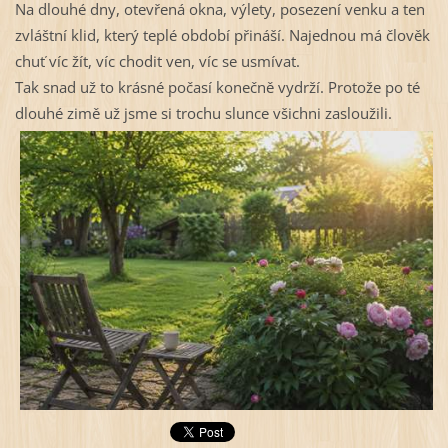
Na dlouhé dny, otevřená okna, výlety, posezení venku a ten
zvláštní klid, který teplé období přináší. Najednou má člověk
chuť víc žít, víc chodit ven, víc se usmívat.
Tak snad už to krásné počasí konečně vydrží. Protože po té
dlouhé zimě už jsme si trochu slunce všichni zasloužili.