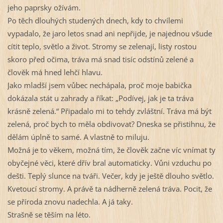
jeho paprsky ožívám.
Po těch dlouhých studených dnech, kdy to chvílemi
vypadalo, že jaro letos snad ani nepřijde, je najednou všude
cítit teplo, světlo a život. Stromy se zelenají, listy rostou
skoro před očima, tráva má snad tisíc odstínů zelené a
člověk má hned lehčí hlavu.
Jako mladší jsem vůbec nechápala, proč moje babička
dokázala stát u zahrady a říkat: „Podívej, jak je ta tráva
krásně zelená.“ Připadalo mi to tehdy zvláštní. Tráva má být
zelená, proč bych to měla obdivovat? Dneska se přistihnu, že
dělám úplně to samé. A vlastně to miluju.
Možná je to věkem, možná tím, že člověk začne víc vnímat ty
obyčejné věci, které dřív bral automaticky. Vůni vzduchu po
dešti. Teplý slunce na tváři. Večer, kdy je ještě dlouho světlo.
Kvetoucí stromy. A právě ta nádherně zelená tráva. Pocit, že
se příroda znovu nadechla. A já taky.
Strašně se těším na léto.