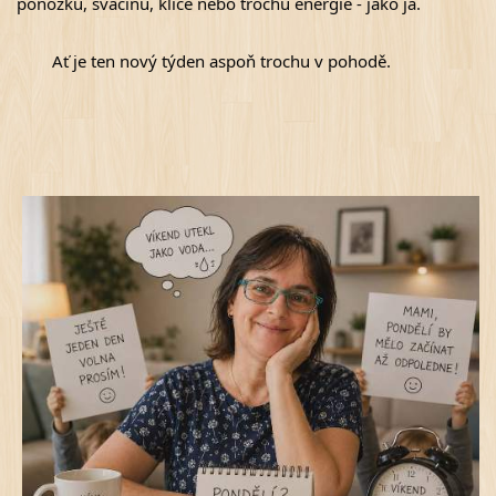
ponožku, svačinu, klíče nebo trochu energie - jako já.
	Ať je ten nový týden aspoň trochu v pohodě.