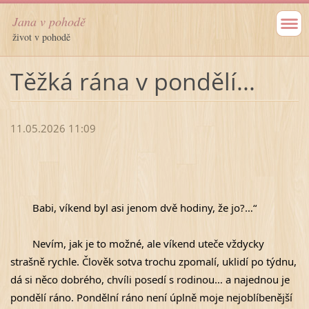
Jana v pohodě
život v pohodě
Těžká rána v pondělí...
11.05.2026 11:09
	Babi, víkend byl asi jenom dvě hodiny, že jo?…“
	Nevím, jak je to možné, ale víkend uteče vždycky 
strašně rychle. Člověk sotva trochu zpomalí, uklidí po týdnu, 
dá si něco dobrého, chvíli posedí s rodinou… a najednou je 
pondělí ráno. Pondělní ráno není úplně moje nejoblíbenější 