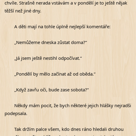
chvíle. Strašně nerada vstávám a v pondělí je to ještě nějak 
těžší než jiné dny.
	A děti mají na tohle úplně nejlepší komentáře:
	„Nemůžeme dneska zůstat doma?“
	„Já jsem ještě nestihl odpočívat.“
	„Pondělí by mělo začínat až od oběda.“
	„Když zavřu oči, bude zase sobota?“
	Někdy mám pocit, že bych některé jejich hlášky nejradši 
podepsala.
	Tak držím palce všem, kdo dnes ráno hledali druhou 