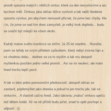
prostě spousta malých i větších omluv, které za den nevyslovíme a asi
bychom měli. Omluvy jdou občas těžce vyslovit a tak radši hledáme
spoustu výmluv, jen abychom nemuseli přiznat, že jsme bez chyby. Ale
i to, že jsme se nad tím dnes zamysleli, je velký krok dopředu... budu
se snažit být milejší ke všem okolo.
Každý máme svého kostlivce ve skříni. Já 25 let starého... Rozešla
jsem se tehdy se svým přítelem způsobem, který nebyl zrovna fajn a
ve vhodnou dobu... dodnes se za to stydím a tak mu alespoň
myšlenkou posílám jedno velké promiň... Asi se mi neuleví, ale mám
hned trochu lepší pocit.
A tak si dám jedno ponovoroční předsevzetí: alespoň občas se
zastavit, popřemýšlet jako dneska a pokud to jen trochu jde, tak se
omluvím... A vlastně začnu hned. Jako takovou „malou“ omluvu upeču
teď dětem koláč. Až na ně příště budu ječet, snad to opět pochopí a
odpustí :-)).