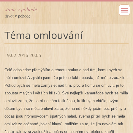
Jana v pohodě
život v pohodě
Téma omlouvání
19.02.2016 20:05
Celé odpoledne přemýšlím o tématu omluv a nad tím, komu bych se
měla omluvit A zjistila jsem, že je toho fakt spousta, až mě to zarazilo.
Pokud bych se měla zamyslet nad tím, proč a komu se omluvit, je to
spousta malých i větších hříšků. Své nejlepší kamarádce bych se měla
omluvit za to, že na ní nemám tolik času, kolik bych chtěla, svým
dětem bych se měla omluvit za to, že na ně někdy ječím bez příčiny a
občas jsou hromosvodem špatných nálad, svému příteli bych se měla
omluvit za občasné „bolení hlavy“, rodičům za to, že jim nevolám tak
často, jak by si zasloužili a občas se nechám i v telefonu zapřít...