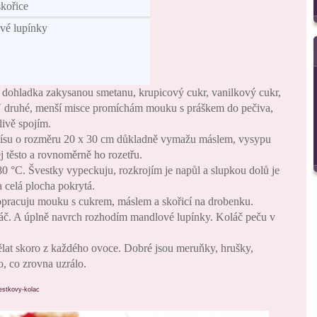
skořice
vé lupínky
dohladka zakysanou smetanu, krupicový cukr, vanilkový cukr,
 V druhé, menší misce promíchám mouku s práškem do pečiva,
livě spojím.
ísu o rozměru 20 x 30 cm důkladně vymažu máslem, vysypu
j těsto a rovnoměrně ho rozetřu.
80 °C. Švestky vypeckuju, rozkrojím je napůl a slupkou dolů je
a celá plocha pokrytá.
opracuju mouku s cukrem, máslem a skořicí na drobenku.
č. A úplně navrch rozhodím mandlové lupínky. Koláč peču v
dělat skoro z každého ovoce. Dobré jsou meruňky, hrušky,
o, co zrovna uzrálo.
estkovy-kolac