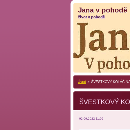
Jana v pohodě
Jana v pohodě
život v pohodě
život v pohodě
Úvod
ŠVESTKOVÝ KOLÁČ N
ŠVESTKOVÝ KO
02.09.2022 11:06