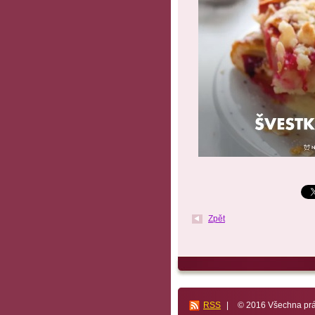
Zpět
RSS
|
© 2016 Všechna prá