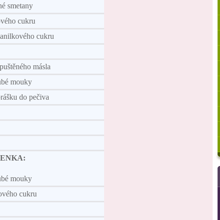
né smetany
ového cukru
vanilkového cukru
zpuštěného másla
ubé mouky
rášku do pečiva
ENKA:
ubé mouky
vého cukru