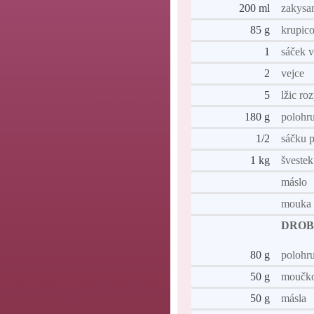
200 ml
zakysa
85 g
krupic
1
sáček 
2
vejce
5
lžic ro
180 g
polohr
1/2
sáčku p
1 kg
švestek
máslo
mouka
DROB
80 g
polohr
50 g
moučko
50 g
másla