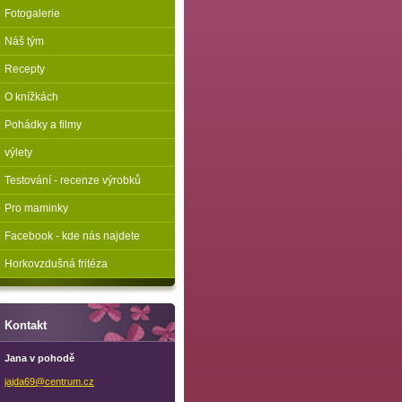
Fotogalerie
Náš tým
Recepty
O knížkách
Pohádky a filmy
výlety
Testování - recenze výrobků
Pro maminky
Facebook - kde nás najdete
Horkovzdušná fritéza
Kontakt
Jana v pohodě
jajda69@
centrum.
cz