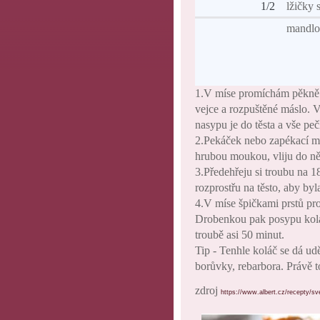
1/2
lžičky 
mandlo
1.V míse promíchám pěkně 
vejce a rozpuštěné máslo.
nasypu je do těsta a vše peč
2.Pekáček nebo zapékací m
hrubou moukou, vliju do ně
3.Předehřeju si troubu na 1
rozprostřu na těsto, aby byl
4.V míse špičkami prstů pr
Drobenkou pak posypu kolá
troubě asi 50 minut.
Tip - Tenhle koláč se dá u
borůvky, rebarbora. Právě t
zdroj
https://www.albert.cz/recepty/sv