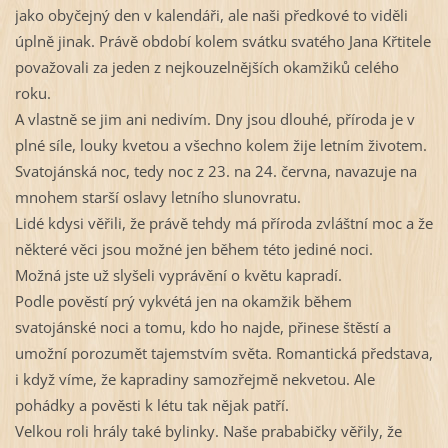
jako obyčejný den v kalendáři, ale naši předkové to viděli 
úplně jinak. Právě období kolem svátku svatého Jana Křtitele 
považovali za jeden z nejkouzelnějších okamžiků celého 
roku.
A vlastně se jim ani nedivím. Dny jsou dlouhé, příroda je v 
plné síle, louky kvetou a všechno kolem žije letním životem.
Svatojánská noc, tedy noc z 23. na 24. června, navazuje na 
mnohem starší oslavy letního slunovratu. 
Lidé kdysi věřili, že právě tehdy má příroda zvláštní moc a že 
některé věci jsou možné jen během této jediné noci.
Možná jste už slyšeli vyprávění o květu kapradí. 
Podle pověstí prý vykvétá jen na okamžik během 
svatojánské noci a tomu, kdo ho najde, přinese štěstí a 
umožní porozumět tajemstvím světa. Romantická představa, 
i když víme, že kapradiny samozřejmě nekvetou. Ale 
pohádky a pověsti k létu tak nějak patří.
Velkou roli hrály také bylinky. Naše prababičky věřily, že 