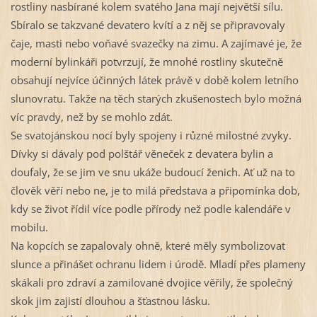
rostliny nasbírané kolem svatého Jana mají největší sílu. 
Sbíralo se takzvané devatero kvítí a z něj se připravovaly 
čaje, masti nebo voňavé svazečky na zimu. A zajímavé je, že 
moderní bylinkáři potvrzují, že mnohé rostliny skutečně 
obsahují nejvíce účinných látek právě v době kolem letního 
slunovratu. Takže na těch starých zkušenostech bylo možná 
víc pravdy, než by se mohlo zdát.
Se svatojánskou nocí byly spojeny i různé milostné zvyky. 
Dívky si dávaly pod polštář věneček z devatera bylin a 
doufaly, že se jim ve snu ukáže budoucí ženich. Ať už na to 
člověk věří nebo ne, je to milá představa a připomínka dob, 
kdy se život řídil více podle přírody než podle kalendáře v 
mobilu.
Na kopcích se zapalovaly ohně, které měly symbolizovat 
slunce a přinášet ochranu lidem i úrodě. Mladí přes plameny 
skákali pro zdraví a zamilované dvojice věřily, že společný 
skok jim zajistí dlouhou a šťastnou lásku.