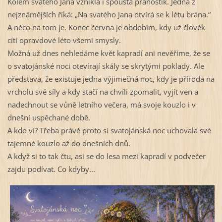
Kolem svatého Jana vznikla i spousta pranostik. Jedna z 
nejznámějších říká: „Na svatého Jana otvírá se k létu brána.“ 
A něco na tom je. Konec června je obdobím, kdy už člověk 
cítí opravdové léto všemi smysly.
Možná už dnes nehledáme květ kapradí ani nevěříme, že se 
o svatojánské noci otevírají skály se skrytými poklady. Ale 
představa, že existuje jedna výjimečná noc, kdy je příroda na 
vrcholu své síly a kdy stačí na chvíli zpomalit, vyjít ven a 
nadechnout se vůně letního večera, má svoje kouzlo i v 
dnešní uspěchané době.
A kdo ví? Třeba právě proto si svatojánská noc uchovala své 
tajemné kouzlo až do dnešních dnů.
A když si to tak čtu, asi se do lesa mezi kapradí v podvečer 
zajdu podívat. Co kdyby...