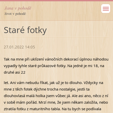
Jana v pohodě
život v pohodě
Staré fotky
27.01.2022 14:05
Tak na mne při uklízení vánočních dekorací úplnou náhodou 
vypadly tyhle staré průkazové fotky. Na jedné je mi 18, na 
druhé asi 22 
let. Ani vám nebudu říkat, jak už je to dlouho. Vždycky na 
mne z těch fotek dýchne trocha nostalgie, jestli ta 
dlouhovlasá malá holka jsem vůbec já. Ale asi ano, něco z ní 
v sobě mám pořád. Mrzí mne, že jsem někam založila, nebo 
ztratila
 fotku z maturitního tabla. Na tu bych se podívala 