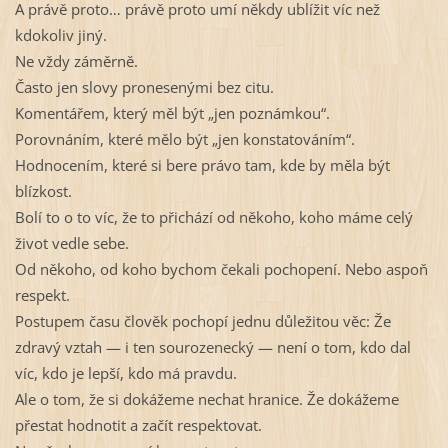
A právě proto… právě proto umí někdy ublížit víc než
kdokoliv jiný.
Ne vždy záměrně.
Často jen slovy pronesenými bez citu.
Komentářem, který měl být „jen poznámkou“.
Porovnáním, které mělo být „jen konstatováním“.
Hodnocením, které si bere právo tam, kde by měla být
blízkost.
Bolí to o to víc, že to přichází od někoho, koho máme celý
život vedle sebe.
Od někoho, od koho bychom čekali pochopení. Nebo aspoň
respekt.
Postupem času člověk pochopí jednu důležitou věc: Že
zdravý vztah — i ten sourozenecký — není o tom, kdo dal
víc, kdo je lepší, kdo má pravdu.
Ale o tom, že si dokážeme nechat hranice. Že dokážeme
přestat hodnotit a začít respektovat.