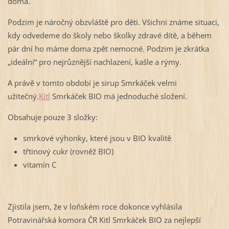
doma.
Podzim je náročný obzvláště pro děti. Všichni známe situaci,
kdy odvedeme do školy nebo školky zdravé dítě, a během
pár dní ho máme doma zpět nemocné. Podzim je zkrátka
„ideální“ pro nejrůznější nachlazení, kašle a rýmy.
A právě v tomto období je sirup Smrkáček velmi
užitečný.
Kitl
Smrkáček BIO má jednoduché složení.
Obsahuje pouze 3 složky:
smrkové výhonky, které jsou v BIO kvalitě
třtinový cukr (rovněž BIO)
vitamín C
Zjistila jsem, že v loňském roce dokonce vyhlásila
Potravinářská komora ČR Kitl Smrkáček BIO za nejlepší