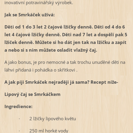
inovativní potravinářský výrobek.
Jak se Smrkáček užívá:
Děti od 1 do 3 let 2 čajové lžičky denně. Děti od 4 do 6
let 4 čajové lžičky denně. Děti nad 7 let a dospělí pak 5
lžiček denně. Můžete si ho dát jen tak na lžičku a zapít
a nebo si s ním můžete osladit vlažný čaj.
A jako bonus, je pro nemocné a tak trochu unuděné děti na
láhvi přidaná i pohádka o skřítkovi .
A jak piji Smrkáček nejraději já sama? Recept níže-
Lipový čaj se Smrkáčkem
Ingredience:
· 2 lžičky lipového květu
· 250 ml horké vody