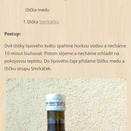
lžička medu
1 lžička
Smrkáčku
Postup:
Dvě lžičky lipového květu spaříme horkou vodou a necháme
10 minut louhovat. Potom slijeme a necháme zchladit na
pokojovou teplotu. Do lipového čaje přidáme lžičku medu a
lžičku sirupu Smrkáček.