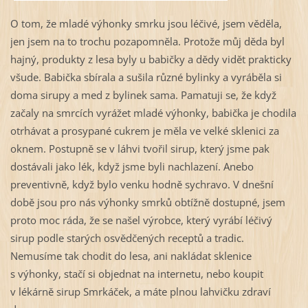
O tom, že mladé výhonky smrku jsou léčivé, jsem věděla,
jen jsem na to trochu pozapomněla. Protože můj děda byl
hajný, produkty z lesa byly u babičky a dědy vidět prakticky
všude. Babička sbírala a sušila různé bylinky a vyráběla si
doma sirupy a med z bylinek sama. Pamatuji se, že když
začaly na smrcích vyrážet mladé výhonky, babička je chodila
otrhávat a prosypané cukrem je měla ve velké sklenici za
oknem. Postupně se v láhvi tvořil sirup, který jsme pak
dostávali jako lék, když jsme byli nachlazení. Anebo
preventivně, když bylo venku hodně sychravo. V dnešní
době jsou pro nás výhonky smrků obtížně dostupné, jsem
proto moc ráda, že se našel výrobce, který vyrábí léčivý
sirup podle starých osvědčených receptů a tradic.
Nemusíme tak chodit do lesa, ani nakládat sklenice
s výhonky, stačí si objednat na internetu, nebo koupit
v lékárně sirup Smrkáček, a máte plnou lahvičku zdraví