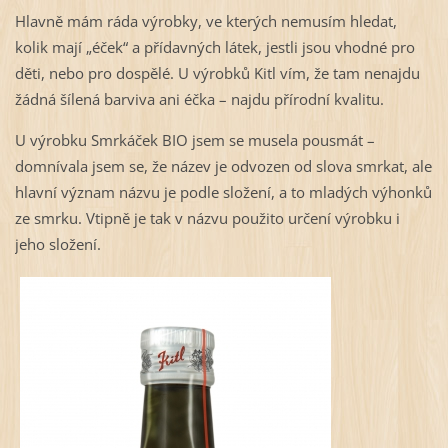
Hlavně mám ráda výrobky, ve kterých nemusím hledat,
kolik mají „éček“ a přídavných látek, jestli jsou vhodné pro
děti, nebo pro dospělé. U výrobků Kitl vím, že tam nenajdu
žádná šílená barviva ani éčka – najdu přírodní kvalitu.
U výrobku Smrkáček BIO jsem se musela pousmát –
domnívala jsem se, že název je odvozen od slova smrkat, ale
hlavní význam názvu je podle složení, a to mladých výhonků
ze smrku. Vtipně je tak v názvu použito určení výrobku i
jeho složení.