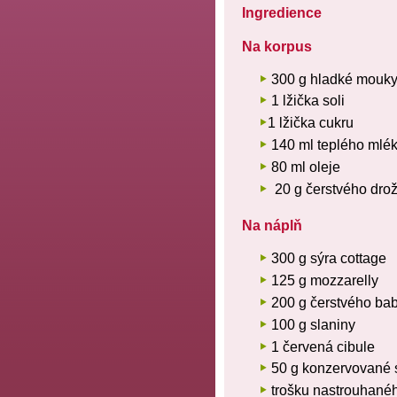
Ingredience
Na korpus
300 g hladké mouk
1 lžička soli
1 lžička cukru
140 ml teplého mlé
80 ml oleje
20 g čerstvého drož
Na náplň
300 g sýra cottage
125 g mozzarelly
200 g čerstvého bab
100 g slaniny
1 červená cibule
50 g konzervované s
trošku nastrouhanéh