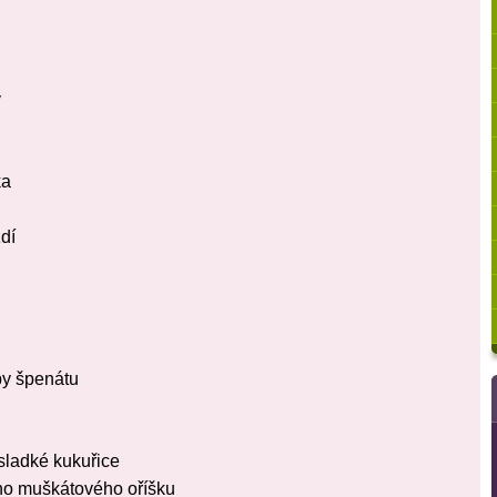
y
ka
dí
y špenátu
ladké kukuřice
o muškátového oříšku