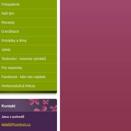
Fotogalerie
Náš tým
Recepty
O knížkách
Pohádky a filmy
výlety
Testování - recenze výrobků
Pro maminky
Facebook - kde nás najdete
Horkovzdušná fritéza
Kontakt
Jana v pohodě
jajda69@
centrum.
cz