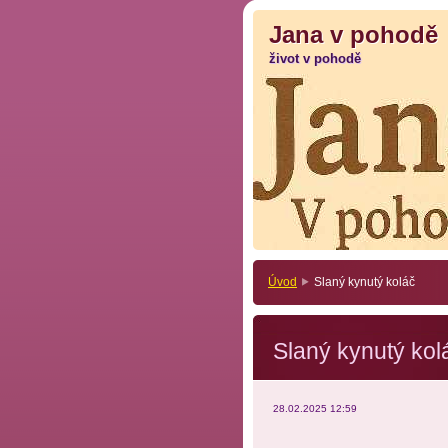
Jana v pohodě
Jana v pohodě
život v pohodě
život v pohodě
Úvod
Slaný kynutý koláč
Slaný kynutý kol
28.02.2025 12:59