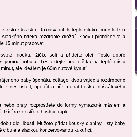
é těsto z kvásku. Do mísy nalijte teplé mléko, přidejte lžíci
o sladkého mléka rozdrobte droždí. Znovu promíchejte a
le 15 minut pracovat.
ypte mouku, lžičku soli a přidejte olej. Těsto dobře
s pomocí robota. Těsto dejte pod utěrku na teplé místo
minut, ale ideálem je 60minutové kynutí.
akrájeného baby špenátu, cottage, dvou vajec a rozdrobené
 směs osolit, opepřit a přistrouhat trošku muškátového
te nebo prsty rozprostřete do formy vymazané máslem a
lžící rozprostřete hustou náplň.
obit dle libosti. Můžete přidat kousky slaniny, listy baby
é cibule a sladkou konzervovanou kukuřici.