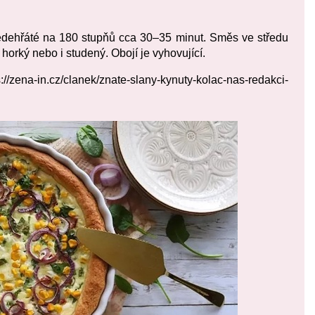
edehřáté na 180 stupňů cca 30–35 minut. Směs ve středu
horký nebo i studený. Obojí je vyhovující.
s://zena-in.cz/clanek/znate-slany-kynuty-kolac-nas-redakci-