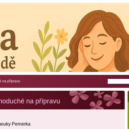
é na přípravu
dnoduché na přípravu
mouky Pernerka