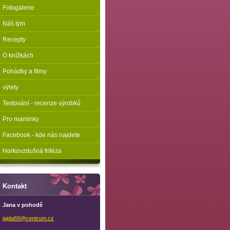
Fotogalerie
Náš tým
Recepty
O knížkách
Pohádky a filmy
výlety
Testování - recenze výrobků
Pro maminky
Facebook - kde nás najdete
Horkovzdušná fritéza
Kontakt
Jana v pohodě
jajda69@
centrum.
cz