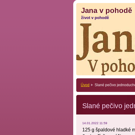
Jana v pohodě
Jana v pohodě
život v pohodě
život v pohodě
Úvod
Slané pečivo jednoduch
Slané pečivo je
14.01.2022 11:59
125 g špaldové hladké 