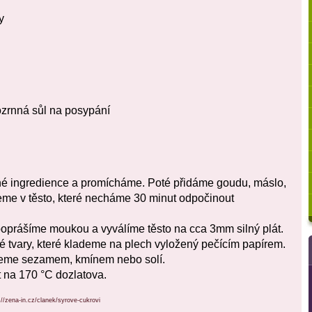
y
zrnná sůl na posypání
 ingredience a promícháme. Poté přidáme goudu, máslo,
jeme v těsto, které necháme 30 minut odpočinout
poprášíme moukou a vyválíme těsto na cca 3mm silný plát.
é tvary, které klademe na plech vyložený pečícím papírem.
eme sezamem, kmínem nebo solí.
 na 170 °C dozlatova.
://zena-in.cz/clanek/syrove-cukrovi