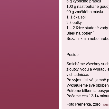
6 g kypřícího prášku
100 g nastrouhané goud
90 g změklého másla
1 lžička soli
3 žloutky
1 – 2 lžíce studené vody
Bílek na potření
Sezam, kmín nebo hrubo
Postup:
Smícháme všechny suché
žloutky, vodu a vypracu
v chladničce.
Po vyjmutí si vál jemně 
Vykrajujeme své oblíben
Potřeme bílkem a posyp
Pečeme cca 12-14 minut
Foto Pernerka, zdroj:
https