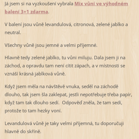
Já jsem si na vyzkoušení vybrala
Mix vůní ve výhodném
balení 3+1 zdarma
.
V balení jsou vůně levandulová, citronová, zelené jablko a
neutral.
Všechny vůně jsou jemné a velmi příjemné.
Hlavně tedy zelené jablko, tu vůni miluju. Dala jsem ji na
záchod, a opravdu tam není cítit zápach, a v místnosti se
vznáší krásná jablková vůně.
Když jsem měla na návštěvě vnuka, seděl na záchodě
dlouho, tak jsem šla zaklepat, jestli nepotřebuje třeba papír,
když tam tak dlouho sedí. Odpověď zněla, že tam sedí,
protože to tam hezky voní.
Levandulová vůně je taky velmi příjemná, tu doporučuji
hlavně do skříně.