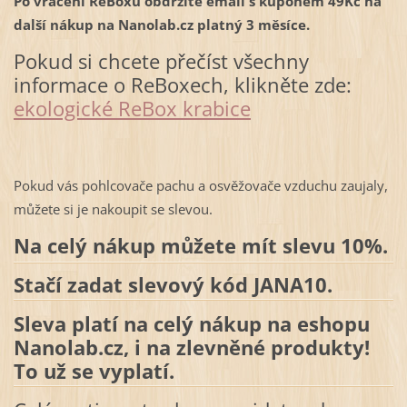
Po vrácení ReBoxu obdržíte email s kuponem 49Kč na
další nákup na Nanolab.cz platný 3 měsíce.
Pokud si chcete přečíst všechny
informace o ReBoxech, klikněte zde:
ekologické ReBox krabice
Pokud vás pohlcovače pachu a osvěžovače vzduchu zaujaly,
můžete si je nakoupit se slevou.
Na celý nákup můžete mít slevu 10%.
Stačí zadat slevový kód JANA10.
Sleva platí na celý nákup na eshopu
Nanolab.cz, i na zlevněné produkty!
To už se vyplatí.