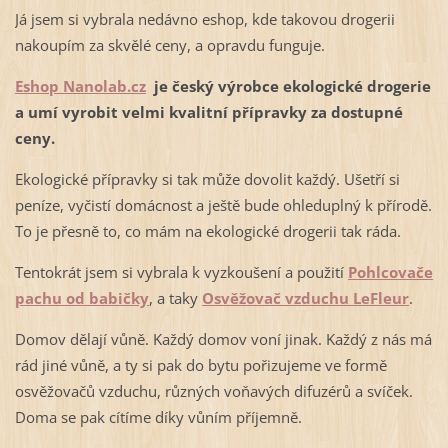
Já jsem si vybrala nedávno eshop, kde takovou drogerii
nakoupím za skvělé ceny, a opravdu funguje.
Eshop Nanolab.cz
je český výrobce ekologické drogerie
a umí vyrobit velmi kvalitní přípravky za dostupné
ceny.
Ekologické přípravky si tak může dovolit každý. Ušetří si
peníze, vyčistí domácnost a ještě bude ohleduplný k přírodě.
To je přesně to, co mám na ekologické drogerii tak ráda.
Tentokrát jsem si vybrala k vyzkoušení a použití
Pohlcovače
pachu od babičky
, a taky
Osvěžovač vzduchu LeFleur
.
Domov dělají vůně. Každý domov voní jinak. Každý z nás má
rád jiné vůně, a ty si pak do bytu pořizujeme ve formě
osvěžovačů vzduchu, různých voňavých difuzérů a svíček.
Doma se pak cítíme díky vůním příjemně.