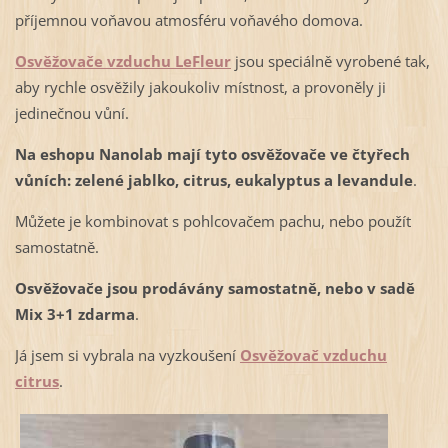
příjemnou voňavou atmosféru voňavého domova.
Osvěžovače vzduchu LeFleur
jsou speciálně vyrobené tak,
aby rychle osvěžily jakoukoliv místnost, a provoněly ji
jedinečnou vůní.
Na eshopu Nanolab mají tyto osvěžovače ve čtyřech
vůních: zelené jablko, citrus, eukalyptus a levandule
.
Můžete je kombinovat s pohlcovačem pachu, nebo použít
samostatně.
Osvěžovače jsou prodávány samostatně, nebo v sadě
Mix 3+1 zdarma
.
Já jsem si vybrala na vyzkoušení
Osvěžovač vzduchu
citrus
.