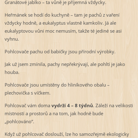
Granátové jablko – ta vůně je příjemná vždycky.
Heřmánek se hodí do kuchyně – tam je pachů z vaření
vždycky hodně, a eukalyptus vlastně kamkoliv. Já ale
eukalyptovou vůni moc nemusím, takže té jediné se asi
vyhnu.
Pohlcovače pachu od babičky jsou přírodní výrobky.
Jak už jsem zmínila, pachy nepřekrývají, ale pohltí je jako
houba.
Pohlcovače jsou umístěny do hliníkového obalu –
plechovička s víčkem.
Pohlcovač vám doma
vydrží 4 – 8 týdnů
. Záleží na velikosti
místností a prostorů a na tom, jak hodně bude
„pohlcováno“.
Když už pohlcovač doslouží, lze ho samozřejmě ekologicky