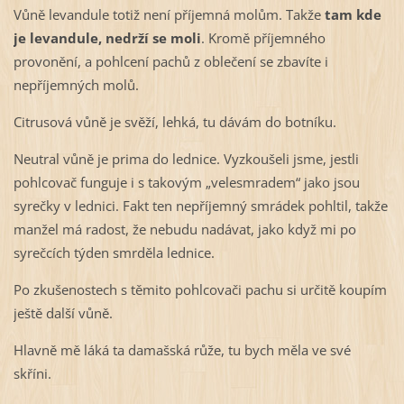
Vůně levandule totiž není příjemná molům. Takže
tam kde
je levandule, nedrží se moli
. Kromě příjemného
provonění, a pohlcení pachů z oblečení se zbavíte i
nepříjemných molů.
Citrusová vůně je svěží, lehká, tu dávám do botníku.
Neutral vůně je prima do lednice. Vyzkoušeli jsme, jestli
pohlcovač funguje i s takovým „velesmradem“ jako jsou
syrečky v lednici. Fakt ten nepříjemný smrádek pohltil, takže
manžel má radost, že nebudu nadávat, jako když mi po
syrečcích týden smrděla lednice.
Po zkušenostech s těmito pohlcovači pachu si určitě koupím
ještě další vůně.
Hlavně mě láká ta damašská růže, tu bych měla ve své
skříni.