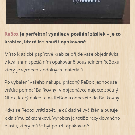
ReBox
je perfektní vynález v posílání zásilek – je to
krabice, která lze použít opakovaně
.
Místo klasické papírové krabice přijde vaše objednávka
v kvalitním speciálním opakovaně použitelném ReBoxu,
který je vyroben z odolných materiálů.
Po vybalení vašeho nákupu prázdný ReBox jednoduše
vrátíte pomocí Balíkovny. V objednávce najdete zpětný
štítek, který nalepíte na ReBox a odnesete do Balíkovny.
Když se Rebox vrátí zpět, je důkladně vyčištěn a putuje
k dalšímu zákazníkovi. Vyroben je totiž z recyklovaného
plastu, který může být použit opakovaně.