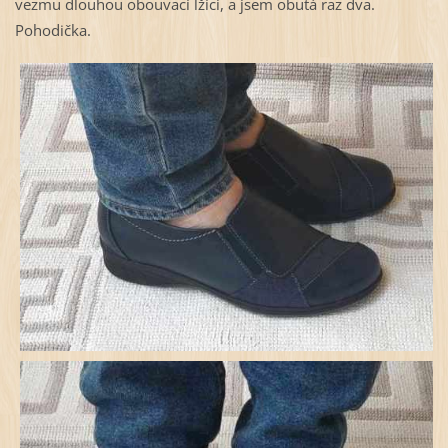
vezmu dlouhou obouvací lžíci, a jsem obutá raz dva.
Pohodička.