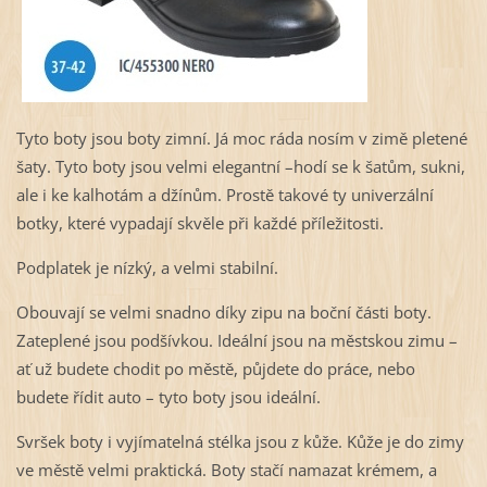
Tyto boty jsou boty zimní. Já moc ráda nosím v zimě pletené
šaty. Tyto boty jsou velmi elegantní –hodí se k šatům, sukni,
ale i ke kalhotám a džínům. Prostě takové ty univerzální
botky, které vypadají skvěle při každé příležitosti.
Podplatek je nízký, a velmi stabilní.
Obouvají se velmi snadno díky zipu na boční části boty.
Zateplené jsou podšívkou. Ideální jsou na městskou zimu –
ať už budete chodit po městě, půjdete do práce, nebo
budete řídit auto – tyto boty jsou ideální.
Svršek boty i vyjímatelná stélka jsou z kůže. Kůže je do zimy
ve městě velmi praktická. Boty stačí namazat krémem, a