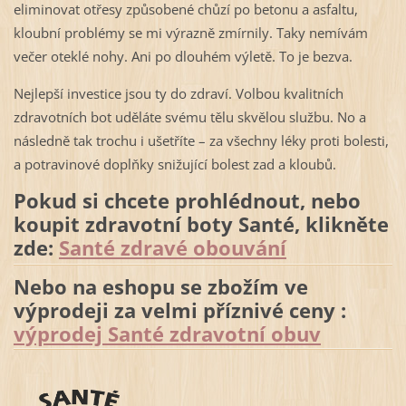
eliminovat otřesy způsobené chůzí po betonu a asfaltu,
kloubní problémy se mi výrazně zmírnily. Taky nemívám
večer oteklé nohy. Ani po dlouhém výletě. To je bezva.
Nejlepší investice jsou ty do zdraví. Volbou kvalitních
zdravotních bot uděláte svému tělu skvělou službu. No a
následně tak trochu i ušetříte – za všechny léky proti bolesti,
a potravinové doplňky snižující bolest zad a kloubů.
Pokud si chcete prohlédnout, nebo
koupit zdravotní boty Santé, klikněte
zde:
Santé zdravé obouvání
Nebo na eshopu se zbožím ve
výprodeji za velmi příznivé ceny :
výprodej Santé zdravotní obuv