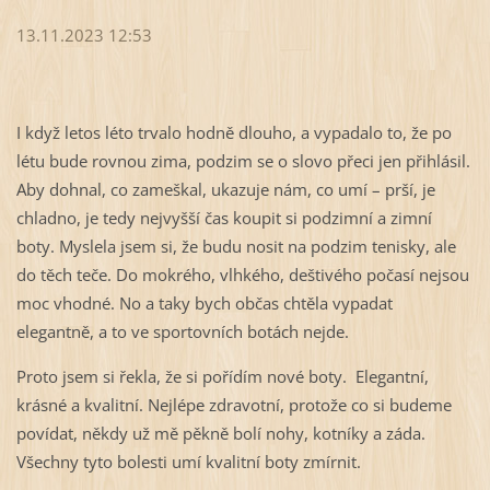
13.11.2023 12:53
I když letos léto trvalo hodně dlouho, a vypadalo to, že po
létu bude rovnou zima, podzim se o slovo přeci jen přihlásil.
Aby dohnal, co zameškal, ukazuje nám, co umí – prší, je
chladno, je tedy nejvyšší čas koupit si podzimní a zimní
boty. Myslela jsem si, že budu nosit na podzim tenisky, ale
do těch teče. Do mokrého, vlhkého, deštivého počasí nejsou
moc vhodné. No a taky bych občas chtěla vypadat
elegantně, a to ve sportovních botách nejde.
Proto jsem si řekla, že si pořídím nové boty. Elegantní,
krásné a kvalitní. Nejlépe zdravotní, protože co si budeme
povídat, někdy už mě pěkně bolí nohy, kotníky a záda.
Všechny tyto bolesti umí kvalitní boty zmírnit.