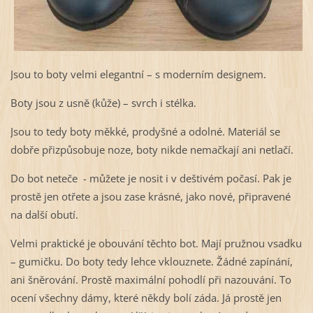
Jsou to boty velmi elegantní – s moderním designem.
Boty jsou z usně (kůže) – svrch i stélka.
Jsou to tedy boty měkké, prodyšné a odolné. Materiál se
dobře přizpůsobuje noze, boty nikde nemačkají ani netlačí.
Do bot neteče - můžete je nosit i v deštivém počasí. Pak je
prostě jen otřete a jsou zase krásné, jako nové, připravené
na další obutí.
Velmi praktické je obouvání těchto bot. Mají pružnou vsadku
– gumičku. Do boty tedy lehce vklouznete. Žádné zapínání,
ani šněrování. Prostě maximální pohodlí při nazouvání. To
ocení všechny dámy, které někdy bolí záda. Já prostě jen