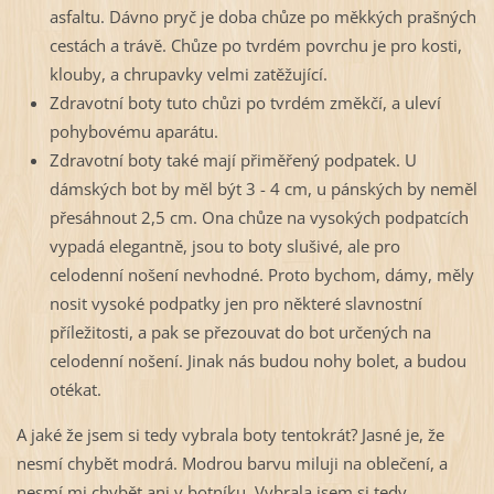
asfaltu. Dávno pryč je doba chůze po měkkých prašných
cestách a trávě. Chůze po tvrdém povrchu je pro kosti,
klouby, a chrupavky velmi zatěžující.
Zdravotní boty tuto chůzi po tvrdém změkčí, a uleví
pohybovému aparátu.
Zdravotní boty také mají přiměřený podpatek. U
dámských bot by měl být 3 - 4 cm, u pánských by neměl
přesáhnout 2,5 cm. Ona chůze na vysokých podpatcích
vypadá elegantně, jsou to boty slušivé, ale pro
celodenní nošení nevhodné. Proto bychom, dámy, měly
nosit vysoké podpatky jen pro některé slavnostní
příležitosti, a pak se přezouvat do bot určených na
celodenní nošení. Jinak nás budou nohy bolet, a budou
otékat.
A jaké že jsem si tedy vybrala boty tentokrát? Jasné je, že
nesmí chybět modrá. Modrou barvu miluji na oblečení, a
nesmí mi chybět ani v botníku. Vybrala jsem si tedy