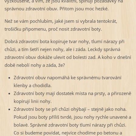
vyzkoušené, a vím, že jsou kvalitní, splňují požadavky na
správnou zdravotní obuv. Přitom jsou moc hezké.
Než se vám pochlubím, jaké jsem si vybrala tentokrát,
trošičku připomenu, proč nosit zdravotní boty.
Dobrá zdravotní bota kopíruje tvar nohy, tlumí nárazy při
chůzi, a tím šetří nejen nohy, ale i záda. Leckdy správná
zdravotní obuv dokáže ulevit od bolesti zad. A koho v dnešní
době nebolí nohy a záda, že?
Zdravotní obuv napomáhá ke správnému tvarování
klenby a chodidla.
Zdravotní boty mají dostatek místa na prsty, a přirozeně
kopírují linii nohy.
Zdravotní boty se při chůzi ohýbají – stejně jako noha.
Pokud jsou boty příliš tvrdé, jsou nohy rychle unavené a
bolavé. Správné zdravotní boty tlumí nárazy při chůzi.
Co si budeme povídat, nejvíce chodíme po betonu a