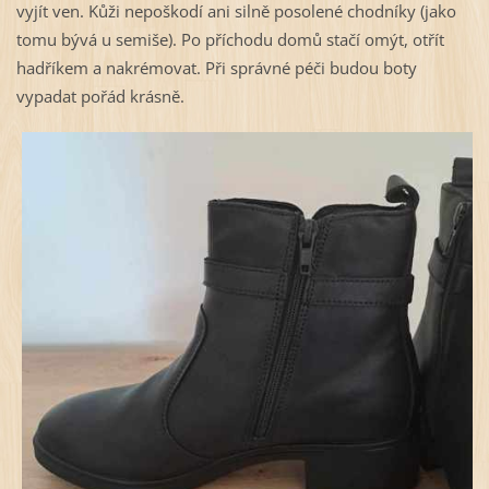
vyjít ven. Kůži nepoškodí ani silně posolené chodníky (jako
tomu bývá u semiše). Po příchodu domů stačí omýt, otřít
hadříkem a nakrémovat. Při správné péči budou boty
vypadat pořád krásně.