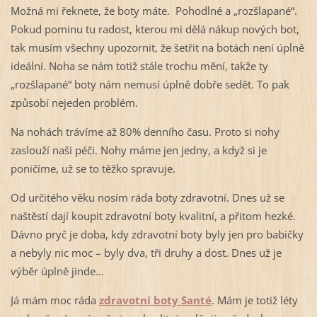
Možná mi řeknete, že boty máte. Pohodlné a „rozšlapané“.
Pokud pominu tu radost, kterou mi dělá nákup nových bot,
tak musím všechny upozornit, že šetřit na botách není úplně
ideální. Noha se nám totiž stále trochu mění, takže ty
„rozšlapané“ boty nám nemusí úplně dobře sedět. To pak
způsobí nejeden problém.
Na nohách trávíme až 80% denního času. Proto si nohy
zaslouží naši péči. Nohy máme jen jedny, a když si je
poničíme, už se to těžko spravuje.
Od určitého věku nosím ráda boty zdravotní. Dnes už se
naštěstí dají koupit zdravotní boty kvalitní, a přitom hezké.
Dávno pryč je doba, kdy zdravotní boty byly jen pro babičky
a nebyly nic moc – byly dva, tři druhy a dost. Dnes už je
výběr úplně jinde…
Já mám moc ráda
zdravotní boty Santé
. Mám je totiž léty