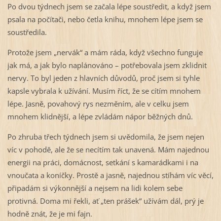
Po dvou týdnech jsem se začala lépe soustředit, a když jsem
psala na počítači, nebo četla knihu, mnohem lépe jsem se
soustředila.
Protože jsem „nervák“ a mám ráda, když všechno funguje
jak má, a jak bylo naplánováno – potřebovala jsem zklidnit
nervy. To byl jeden z hlavních důvodů, proč jsem si tyhle
kapsle vybrala k užívání. Musím říct, že se cítím mnohem
lépe. Jasně, povahový rys nezměním, ale v celku jsem
mnohem klidnější, a lépe zvládám nápor běžných dnů.
Po zhruba třech týdnech jsem si uvědomila, že jsem nejen
víc v pohodě, ale že se necítím tak unavená. Mám najednou
energii na práci, domácnost, setkání s kamarádkami i na
vnoučata a koníčky. Prostě a jasně, najednou stíhám víc věcí,
připadám si výkonnější a nejsem na lidi kolem sebe
protivná. Doma mi řekli, ať „ten prášek“ užívám dál, prý je
hodně znát, že je mi fajn.