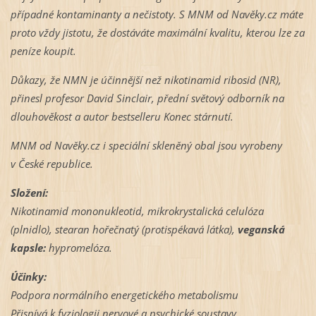
případné kontaminanty a nečistoty. S MNM od Navěky.cz máte
proto vždy jistotu, že dostáváte maximální kvalitu, kterou lze za
peníze koupit.
Důkazy, že NMN je účinnější než nikotinamid ribosid (NR),
přinesl profesor David Sinclair, přední světový odborník na
dlouhověkost a autor bestselleru Konec stárnutí.
MNM od Navěky.cz i speciální skleněný obal jsou vyrobeny
v České republice
.
Složení:
Nikotinamid mononukleotid, mikrokrystalická celulóza
(plnidlo), stearan hořečnatý (protispékavá látka),
veganská
kapsle:
hypromelóza.
Účinky:
Podpora normálního energetického metabolismu
Přispívá k fyziologii nervové a psychické soustavy