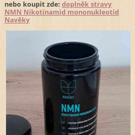
nebo koupit zde:
doplněk stravy
NMN Nikotinamid mononukleotid
Navěky