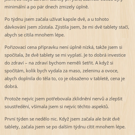
minimální a po pár dnech zmizely úplně.
Po týdnu jsem začala užívat kapsle dvě, a u tohoto
dávkování jsem zůstala. Zjistila jsem, že mi dvě tablety stačí,
abych se cítila mnohem lépe.
Pořizovací cena přípravku není úplně nízká, takže jsem si
spočítala, že dvě tablety se mi vyplatí. Je to dobrá investice
do zdraví – na zdraví bychom neměli šetřit. A když si
spočítám, kolik bych vydala za maso, zeleninu a ovoce,
abych doplnila do těla to, co je obsaženo v tabletě, cena je
dobrá.
Protože nejvíc jsem potřebovala zklidnění nervů a zlepšit
soustředění, všímala jsem si nejvíc těchto aspektů.
První týden se nedělo nic. Když jsem začala ale brát dvě
tablety, začala jsem se po dalším týdnu cítit mnohem lépe.