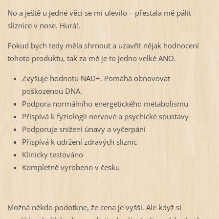
No a ještě u jedné věci se mi ulevilo – přestala mě pálit
sliznice v nose. Hurá!.
Pokud bych tedy měla shrnout a uzavřít nějak hodnocení
tohoto produktu, tak za mě je to jedno velké ANO.
Zvyšuje hodnotu NAD+. Pomáhá obnovovat
poškozenou DNA.
Podpora normálního energetického metabolismu
Přispívá k fyziologii nervové a psychické soustavy
Podporuje snížení únavy a vyčerpání
Přispívá k udržení zdravých sliznic
Klinicky testováno
Kompletně vyrobeno v česku
Možná někdo podotkne, že cena je vyšší. Ale když si