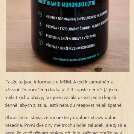
Takže to jsou informace o MNM. A teď k samotnému
užívání. Doporučená dávka je 2-4 kapsle denně. Já jsem
měla trochu obavy, tak jsem začala užívat jednu kapsli
denně, abych zjistila, jestli nebudu reagovat nějak špatně.
Občas se mi stává, že mi některý doplněk stravy úplně
nesedne. První dva dny mě trochu bolel žaludek, ale zjistila
jsem, že když užívám tablety při jídle, zažívací obtíže byly