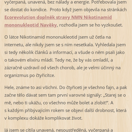
vyčerpaná, unavená, bez nálady a energie. Potřebovala jsem
se dostat do kondice. Proto když jsem objevila na stránkách
Ecorevolution
doplněk stravy NMN Nikotinamid
mononukleotid Navěky
, rozhodla jsem se ho vyzkoušet.
O látce Nikotinamid mononukleotid jsem už četla na
internetu, ale nikdy jsem se s ním nesetkala. Vyhledala jsem
si tedy několik článků a informací, a všude o něm psali jako
o takovém elixíru mládí. Tedy ne, že by vás omladil, a
zázračně uzdravil od všech chorob, ale je velmi účinný na
organizmus po čtyřicítce.
Hele, známe to asi všichni. Do čtyřiceti je všechno fajn, a pak
začne tělo dávat sem tam první varovné signály: „Starej se o
mě, nebo ti ukážu, co všechno může bolet a zlobit!“. A
s každým přibývajícím rokem se objeví další drobnost, která
v komplexu dokáže komplikovat život.
Já jsem se cítila unavená, nesoustředěná, vyčerpaná a