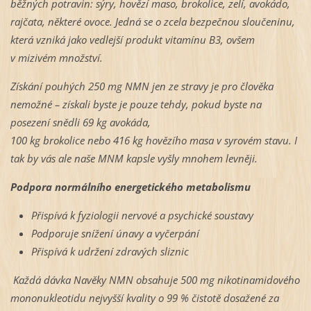
běžných potravin: sýry, hovězí maso, brokolice, zelí, avokádo,
rajčata, některé ovoce. Jedná se o zcela bezpečnou sloučeninu,
která vzniká jako vedlejší produkt vitamínu B3, ovšem
v mizivém množství.
Získání pouhých 250 mg NMN jen ze stravy je pro člověka
nemožné – získali byste je pouze tehdy, pokud byste na
posezení snědli 69 kg avokáda,
100 kg brokolice nebo 416 kg hovězího masa v syrovém stavu. I
tak by vás ale naše MNM kapsle vyšly mnohem levněji.
Podpora normálního energetického metabolismu
Přispívá k fyziologii nervové a psychické soustavy
Podporuje snížení únavy a vyčerpání
Přispívá k udržení zdravých sliznic
Každá dávka Navěky NMN obsahuje 500 mg nikotinamidového
mononukleotidu nejvyšší kvality o 99 % čistotě dosažené za