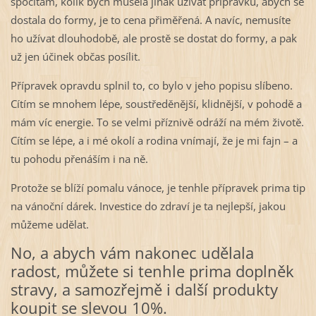
spočítám, kolik bych musela jinak užívat přípravků, abych se
dostala do formy, je to cena přiměřená. A navíc, nemusíte
ho užívat dlouhodobě, ale prostě se dostat do formy, a pak
už jen účinek občas posílit.
Přípravek opravdu splnil to, co bylo v jeho popisu slíbeno.
Cítím se mnohem lépe, soustředěnější, klidnější, v pohodě a
mám víc energie. To se velmi příznivě odráží na mém životě.
Cítím se lépe, a i mé okolí a rodina vnímají, že je mi fajn – a
tu pohodu přenáším i na ně.
Protože se blíží pomalu vánoce, je tenhle přípravek prima tip
na vánoční dárek. Investice do zdraví je ta nejlepší, jakou
můžeme udělat.
No, a abych vám nakonec udělala
radost, můžete si tenhle prima doplněk
stravy, a samozřejmě i další produkty
koupit se slevou 10%.