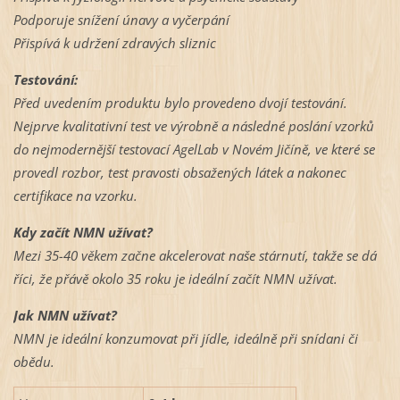
Podporuje snížení únavy a vyčerpání
Přispívá k udržení zdravých sliznic
Testování:
Před uvedením produktu bylo provedeno dvojí testování.
Nejprve kvalitativní test ve výrobně a následné poslání vzorků
do nejmodernější testovací AgelLab v Novém Jičíně, ve které se
provedl rozbor, test pravosti obsažených látek a nakonec
certifikace na vzorku.
Kdy začít NMN užívat?
Mezi 35-40 věkem začne akcelerovat naše stárnutí, takže se dá
říci, že přávě okolo 35 roku je ideální začít NMN užívat.
Jak NMN užívat?
NMN je ideální konzumovat při jídle, ideálně při snídani či
obědu.