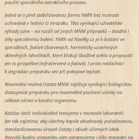
použití speciálního extrakčního procesu.
Jedná se o plně stabilizovanou formu NMN bez nutnosti
uchovávat v lednici či mrazáku. Této vynikající uživatelské
výhody jsme – na rozdíl od jiných MNM přípravků – dosáhli i
díky speciálnímu balení. NMN od
Navěky.cz je k dostání ve
speciálních, fialově zbarvených, hermeticky uzavřených
skleněných lahvičkách, které blokují škodlivé světlo a propouští
jen to prospěšné (infračervené a fialové). I proto nedochází
k degradaci preparátu ani při pokojové teplotě.
Maximální možná čistota MNM zajišťuje vynikající biologickou
dostupnost preparátu pro maximálně pozitivní účinky na
celkové zdraví a kondici organismu.
Každou šarži individuálně testujeme v nezávislé laboratoři.
Jen tak zajistíme, aby všechny kapsle obsahovaly požadovanou,
standardizovanou úroveň čistoty i obsah účinných látek.
Nejvyšší kvalitu preparátu vám garantujeme i díky testování na