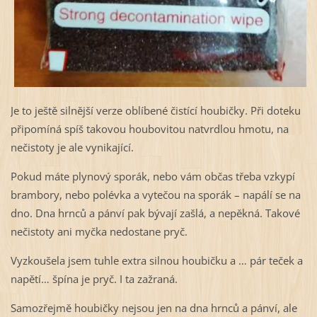
Je to ještě silnější verze oblíbené čistící houbičky. Při doteku
připomíná spíš takovou houbovitou natvrdlou hmotu, na
nečistoty je ale vynikající.
Pokud máte plynový sporák, nebo vám občas třeba vzkypí
brambory, nebo polévka a vytečou na sporák – napálí se na
dno. Dna hrnců a pánví pak bývají zašlá, a nepěkná. Takové
nečistoty ani myčka nedostane pryč.
Vyzkoušela jsem tuhle extra silnou houbičku a … pár teček a
napětí… špína je pryč. I ta zažraná.
Samozřejmě houbičky nejsou jen na dna hrnců a pánví, ale