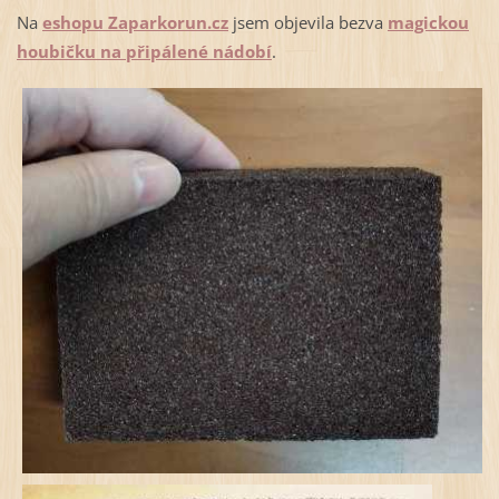
Na
eshopu Zaparkorun.cz
jsem objevila bezva
magickou
houbičku na připálené nádobí
.