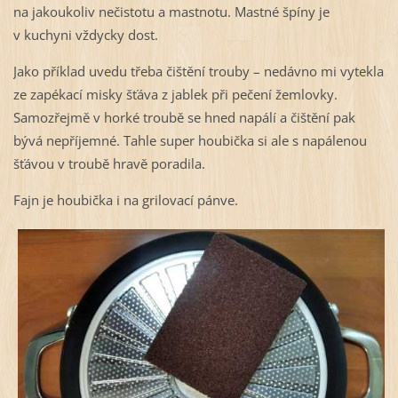
na jakoukoliv nečistotu a mastnotu. Mastné špíny je
v kuchyni vždycky dost.
Jako příklad uvedu třeba čištění trouby – nedávno mi vytekla
ze zapékací misky šťáva z jablek při pečení žemlovky.
Samozřejmě v horké troubě se hned napálí a čištění pak
bývá nepříjemné. Tahle super houbička si ale s napálenou
šťávou v troubě hravě poradila.
Fajn je houbička i na grilovací pánve.