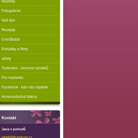
Novinky
Fotogalerie
Náš tým
Recepty
O knížkách
Pohádky a filmy
výlety
Testování - recenze výrobků
Pro maminky
Facebook - kde nás najdete
Horkovzdušná fritéza
Kontakt
Jana v pohodě
jajda69@
centrum.
cz