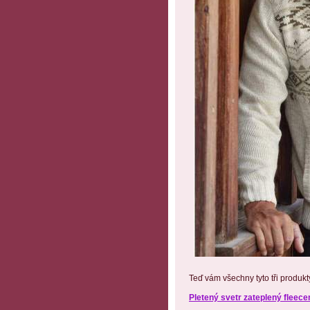
Teď vám všechny tyto tři produkty
Pletený svetr zateplený flee