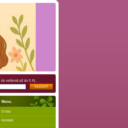
do velikosti až do 5 XL.
Menu
O nás
Kontakt