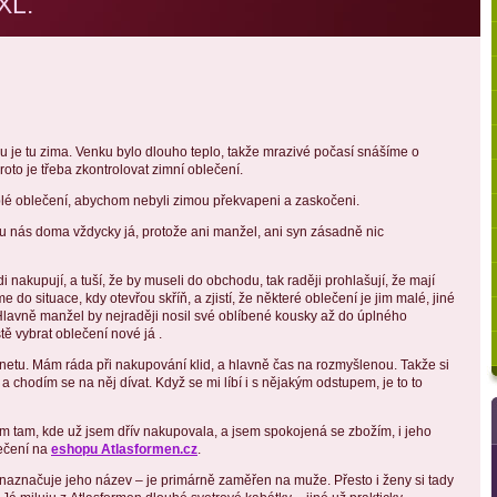
 XL.
 je tu zima. Venku bylo dlouho teplo, takže mrazivé počasí snášíme o
Proto je třeba zkontrolovat zimní oblečení.
teplé oblečení, abychom nebyli zimou překvapeni a zaskočeni.
u nás doma vždycky já, protože ani manžel, ani syn zásadně nic
i nakupují, a tuší, že by museli do obchodu, tak raději prohlašují, že mají
 do situace, kdy otevřou skříň, a zjistí, že některé oblečení je jim malé, jiné
lavně manžel by nejraději nosil své oblíbené kousky až do úplného
ě vybrat oblečení nové já .
netu. Mám ráda při nakupování klid, a hlavně čas na rozmyšlenou. Takže si
, a chodím se na něj dívat. Když se mi líbí i s nějakým odstupem, je to to
 tam, kde už jsem dřív nakupovala, a jsem spokojená se zbožím, i jeho
lečení na
eshopu Atlasformen.cz
.
 naznačuje jeho název – je primárně zaměřen na muže. Přesto i ženy si tady