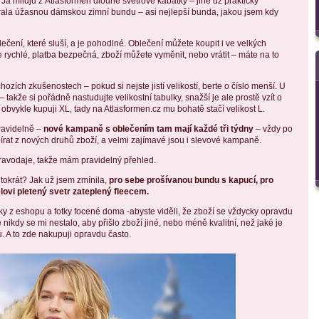
Já miluju z Atlasformen dlouhé svetrové kabátky – jiné už prakticky
brala úžasnou dámskou zimní bundu – asi nejlepší bunda, jakou jsem kdy
čení, které sluší, a je pohodlné. Oblečení můžete koupit i ve velkých
e rychlé, platba bezpečná, zboží můžete vyměnit, nebo vrátit – máte na to
zích zkušenostech – pokud si nejste jistí velikostí, berte o číslo menší. U
– takže si pořádně nastudujte velikostní tabulky, snažší je ale prostě vzít o
obvykle kupuji XL, tady na Atlasformen.cz mu bohatě stačí velikost L.
ravidelně –
nové kampaně s oblečením tam mají každé tři týdny
– vždy po
bírat z nových druhů zboží, a velmi zajímavé jsou i slevové kampaně.
pravodaje, takže mám pravidelný přehled.
tokrát? Jak už jsem zmínila,
pro sebe prošívanou bundu s kapucí, pro
ovi pletený svetr zateplený fleecem.
 z eshopu a fotky focené doma -abyste viděli, že zboží se vždycky opravdu
nikdy se mi nestalo, aby přišlo zboží jiné, nebo méně kvalitní, než jaké je
. A to zde nakupuji opravdu často.