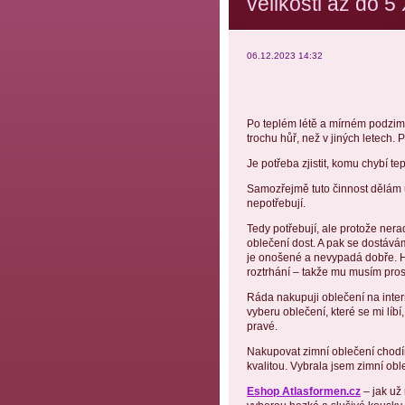
velikosti až do 5
06.12.2023 14:32
Po teplém létě a mírném podzimu
trochu hůř, než v jiných letech. 
Je potřeba zjistit, komu chybí 
Samozřejmě tuto činnost dělám 
nepotřebují.
Tedy potřebují, ale protože nerad
oblečení dost. A pak se dostáváme
je onošené a nevypadá dobře. H
roztrhání – takže mu musím prost
Ráda nakupuji oblečení na inter
vyberu oblečení, které se mi líbí
pravé.
Nakupovat zimní oblečení chodím
kvalitou. Vybrala jsem zimní ob
Eshop Atlasformen.cz
– jak už