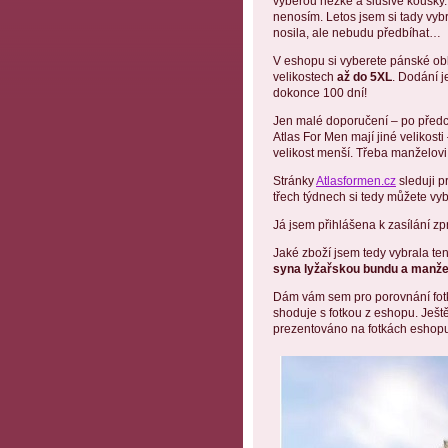
vyberou hezké a slušivé kousky. 
nenosím. Letos jsem si tady vy
nosila, ale nebudu předbíhat…
V eshopu si vyberete pánské oble
velikostech
až do 5XL
. Dodání j
dokonce 100 dní!
Jen malé doporučení – po předcho
Atlas For Men mají jiné velikosti 
velikost menší. Třeba manželovi 
Stránky
Atlasformen.cz
sleduji p
třech týdnech si tedy můžete vy
Já jsem přihlášena k zasílání z
Jaké zboží jsem tedy vybrala ten
syna lyžařskou bundu a manžel
Dám vám sem pro porovnání fotky
shoduje s fotkou z eshopu. Ještě 
prezentováno na fotkách eshopu