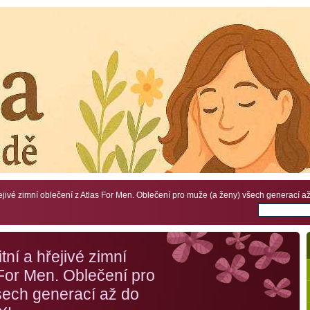
ejivé zimní oblečení z Atlas For Men. Oblečení pro muže (a ženy) všech generací až 
ní a hřejivé zimní
 For Men. Oblečení pro
šech generací až do