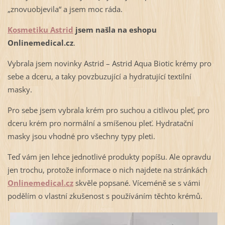
„znovuobjevila“ a jsem moc ráda.
Kosmetiku Astrid
jsem našla na eshopu
Onlinemedical.cz
.
Vybrala jsem novinky Astrid – Astrid Aqua Biotic krémy pro
sebe a dceru, a taky povzbuzující a hydratující textilní
masky.
Pro sebe jsem vybrala krém pro suchou a citlivou pleť, pro
dceru krém pro normální a smíšenou pleť. Hydratační
masky jsou vhodné pro všechny typy pleti.
Teď vám jen lehce jednotlivé produkty popíšu. Ale opravdu
jen trochu, protože informace o nich najdete na stránkách
Onlinemedical.cz
skvěle popsané. Víceméně se s vámi
podělím o vlastní zkušenost s používáním těchto krémů.