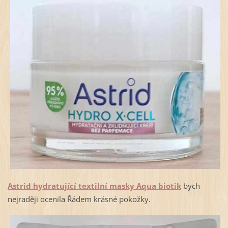
Astrid hydratující textilní masky Aqua biotik
bych
nejraději ocenila Řádem krásné pokožky.