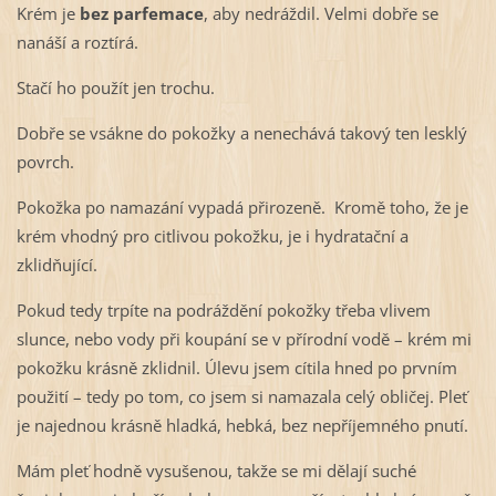
Krém je
bez parfemace
, aby nedráždil. Velmi dobře se
nanáší a roztírá.
Stačí ho použít jen trochu.
Dobře se vsákne do pokožky a nenechává takový ten lesklý
povrch.
Pokožka po namazání vypadá přirozeně. Kromě toho, že je
krém vhodný pro citlivou pokožku, je i hydratační a
zklidňující.
Pokud tedy trpíte na podráždění pokožky třeba vlivem
slunce, nebo vody při koupání se v přírodní vodě – krém mi
pokožku krásně zklidnil. Úlevu jsem cítila hned po prvním
použití – tedy po tom, co jsem si namazala celý obličej. Pleť
je najednou krásně hladká, hebká, bez nepříjemného pnutí.
Mám pleť hodně vysušenou, takže se mi dělají suché