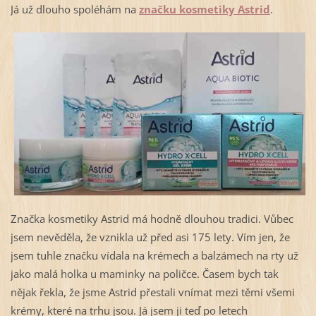
Já už dlouho spoléhám na
značku kosmetiky Astrid
.
Značka kosmetiky Astrid má hodně dlouhou tradici. Vůbec
jsem nevěděla, že vznikla už před asi 175 lety. Vím jen, že
jsem tuhle značku vídala na krémech a balzámech na rty už
jako malá holka u maminky na poličce. Časem bych tak
nějak řekla, že jsme Astrid přestali vnímat mezi těmi všemi
krémy, které na trhu jsou. Já jsem ji teď po letech