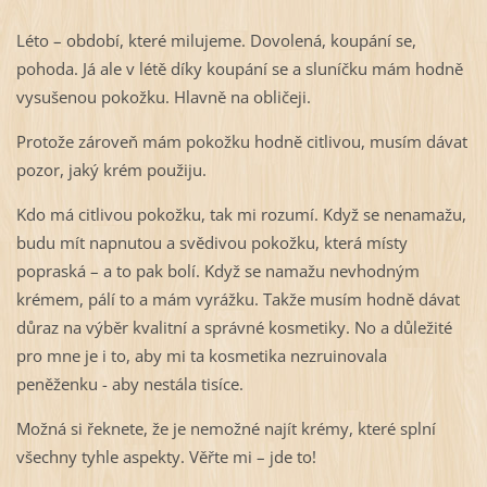
Léto – období, které milujeme. Dovolená, koupání se,
pohoda. Já ale v létě díky koupání se a sluníčku mám hodně
vysušenou pokožku. Hlavně na obličeji.
Protože zároveň mám pokožku hodně citlivou, musím dávat
pozor, jaký krém použiju.
Kdo má citlivou pokožku, tak mi rozumí. Když se nenamažu,
budu mít napnutou a svědivou pokožku, která místy
popraská – a to pak bolí. Když se namažu nevhodným
krémem, pálí to a mám vyrážku. Takže musím hodně dávat
důraz na výběr kvalitní a správné kosmetiky. No a důležité
pro mne je i to, aby mi ta kosmetika nezruinovala
peněženku - aby nestála tisíce.
Možná si řeknete, že je nemožné najít krémy, které splní
všechny tyhle aspekty. Věřte mi – jde to!