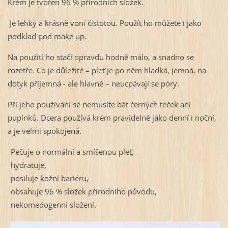
Krém je tvořen 96 % přírodních složek.
Je lehký a krásně voní čistotou. Použít ho můžete i jako
podklad pod make up.
Na použití ho stačí opravdu hodně málo, a snadno se
rozetře. Co je důležité – pleť je po něm hladká, jemná, na
dotyk příjemná - ale hlavně – neucpávají se póry.
Při jeho používání se nemusíte bát černých teček ani
pupínků. Dcera používá krém pravidelně jako denní i noční,
a je velmi spokojená.
Pečuje o normální a smíšenou pleť,
hydratuje,
posiluje kožní bariéru,
obsahuje 96 % složek přírodního původu,
nekomedogenní složení.