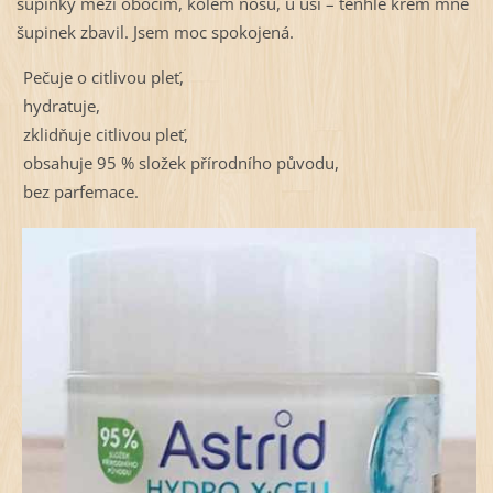
šupinky mezi obočím, kolem nosu, u uší – tenhle krém mně
šupinek zbavil. Jsem moc spokojená.
Pečuje o citlivou pleť,
hydratuje,
zklidňuje citlivou pleť,
obsahuje 95 % složek přírodního původu,
bez parfemace.