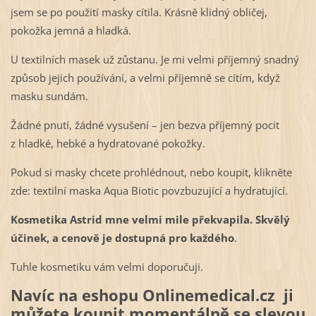
jsem se po použití masky cítila. Krásně klidný obličej,
pokožka jemná a hladká.
U textilních masek už zůstanu. Je mi velmi příjemný snadný
způsob jejich používání, a velmi příjemně se cítím, když
masku sundám.
Žádné pnutí, žádné vysušení – jen bezva příjemný pocit
z hladké, hebké a hydratované pokožky.
Pokud si masky chcete prohlédnout, nebo koupit, klikněte
zde: textilní maska Aqua Biotic povzbuzující a hydratující.
Kosmetika Astrid mne velmi mile překvapila. Skvělý
účinek, a cenově je dostupná pro každého
.
Tuhle kosmetiku vám velmi doporučuji.
Navíc na eshopu Onlinemedical.cz ji
můžete koupit momentálně se slevou