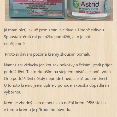
Já mám pleť, jak už jsem zmínila citlivou. Hodně citlivou.
Spousta krémů mi pokožku podráždí, a to je pak
nepříjemné.
Proto si dávám pozor a krémy zkouším pomalu.
Namažu si vždycky jen kousek pokožky a čekám, jestli přijde
podráždění. Takto zkouším na stejném místě alespoň týden.
Ono podráždění někdy nepřijde hned, ale až po pár dnech.
U tohoto krému jsem úplně v pohodě, zkouška dopadla na
výbornou.
Krém je vhodný jako denní i jako noční krém. 95% složek
v tomto krému je přírodního původu.