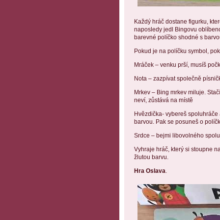
Každý hráč dostane figurku, ktero
naposledy jedl Bingovu oblíbeno
barevné políčko shodné s barvo
Pokud je na políčku symbol, po
Mráček – venku prší, musíš počk
Nota – zazpívat společně písnič
Mrkev – Bing mrkev miluje. Stač
neví, zůstává na místě
Hvězdička- vybereš spoluhráče 
barvou. Pak se posuneš o políčk
Srdce – bejmi libovolného spolu
Vyhraje hráč, který si stoupne na
žlutou barvu.
Hra Oslava
.