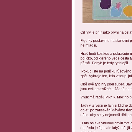
Cíl hry je přijít jako první na o
Figurky postavíme na startovní p
nejmladší.
Hráč hodí kostkou a pokračuje n
políčko, od kterého vede cesta 
přistál. Pohyb je tedy rychlejší.
Pokud jste na políčku růžového H
zpět. Vyhraje ten, kdo vstoupí ja
Obě dvě tyto hry jsou super. Baví 
jsou celkem svižné – žádná netrv
Vnuk má raději Piknik. Moc ho ba
Tady v té verzi je fajn si klidně
objetí po zatleskání dáváme tře
něco, aby se ty nejmenší děti pr
U hry oslava vnukovi chvíli trval
dopředu je fajn, ale když měl jít