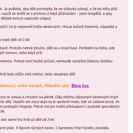
e. Je potřeba, aby děti pochopily, že ne vždycky vyhrají, a že by měly přát
naučit se smířit se s prohrou (i když přiznávám – jsem dospělá, a taky
o dětské emoce naprosto chápu).
slí i na ty nejmenší hráče deskových. Hra je krásně barevná, nápaditá a
malé děti od 3 let.
avit. Protože netrvá dlouho, děti se u hraní baví. Perfektní na dobu, kdy
při nemoci, nebo když prší.
dovolenou. Pokud není hezké počasí, nemusíte vymýšlet žádnou složitou
hrát tedy může celá rodina, nebo skupinka dětí.
lédnout, nebo koupit, klikněte zde:
Bing hra
e, jsou to oslavy a chození na piknik. Díky dvěma zábavným deskovým hrám
aše děti. Nejdřív ale musí dojít na to správné místo, kde se zábava koná. Ve
ní poletující Hoppity. Piknik má pro hráče překvapení v podobě speciálních
íle.
o stolní hru hrát už děti od 3 let.
rní plán, 6 figurek různých barev, 1 barevnou hrací kostku, pravid
la.