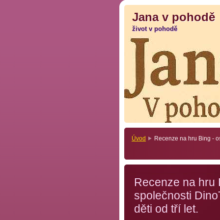
Jana v pohodě
Jana v pohodě
život v pohodě
život v pohodě
Úvod
Recenze na hru Bing - osl
Recenze na hru B
společnosti Dino
děti od tří let.