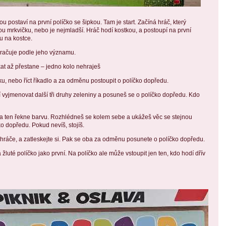
u postaví na první políčko se šipkou. Tam je start. Začíná hráč, který
u mrkvičku, nebo je nejmladší. Hráč hodí kostkou, a postoupí na první
u na kostce.
kračuje podle jeho významu.
at až přestane – jedno kolo nehraješ
ku, nebo říct říkadlo a za odměnu postoupit o políčko dopředu.
í vyjmenovat další tři druhy zeleniny a posuneš se o políčko dopředu. Kdo
a ten řekne barvu. Rozhlédneš se kolem sebe a ukážeš věc se stejnou
o dopředu. Pokud nevíš, stojíš.
hráče, a zatleskejte si. Pak se oba za odměnu posunete o políčko dopředu.
 žluté políčko jako první. Na políčko ale může vstoupit jen ten, kdo hodí dřív