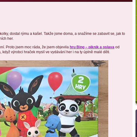
olky, dostal rýmu a kašel. Takže jsme doma, a snažíme se zabavit se, jak to
ních her.
ení. Proto jsem moc ráda, že jsem objevila
hru Bing – piknik a oslava
od
, když výrobci hraček myslí ve vydávání her i na ty úplně malé děti.