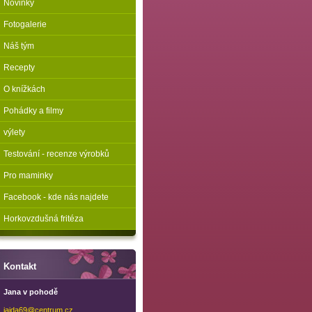
Novinky
Fotogalerie
Náš tým
Recepty
O knížkách
Pohádky a filmy
výlety
Testování - recenze výrobků
Pro maminky
Facebook - kde nás najdete
Horkovzdušná fritéza
Kontakt
Jana v pohodě
jajda69@
centrum.
cz