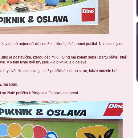
át ty úplně nejmenší děti od 3 let, které ještě neumí počítat. Na kostce jsou
 Bing je postavička, kterou děti milují. Bing má kolem sebe i partu přátel, kteří
lavu. A o tom tyhle dvě hry jsou – o pikniku a o oslavě.
u hry dvě. Hrací deska je totiž potištěná z obou stran, takže můžete hrát
á, má spád.
ít na žluté políčko k Bingovi a Flopovi jako první.