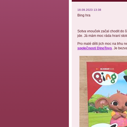
18.09.2023 13:38
Bing hra
Sotva vnouček začal chodit do šk
jde. Já mám moc ráda hraní stol
Pro malé děti jich moc na trhu n
společnosti DinoToys
. Je bezva