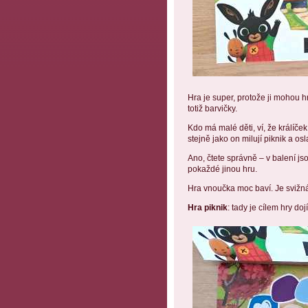
Hra je super, protože ji mohou hr
totiž barvičky.
Kdo má malé děti, ví, že králíček
stejně jako on milují piknik a os
Ano, čtete správně – v balení jso
pokaždé jinou hru.
Hra vnoučka moc baví. Je svižn
Hra piknik
: tady je cílem hry doj