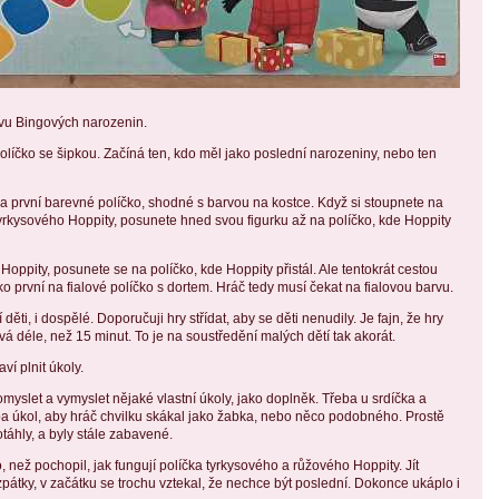
slavu Bingových narozenin.
olíčko se šipkou. Začíná ten, kdo měl jako poslední narozeniny, nebo ten
a první barevné políčko, shodné s barvou na kostce. Když si stoupnete na
tyrkysového Hoppity, posunete hned svou figurku až na políčko, kde Hoppity
oppity, posunete se na políčko, kde Hoppity přistál. Ale tentokrát cestou
ko první na fialové políčko s dortem. Hráč tedy musí čekat na fialovou barvu.
děti, i dospělé. Doporučuji hry střídat, aby se děti nenudily. Je fajn, že hry
á déle, než 15 minut. To je na soustředění malých dětí tak akorát.
ví plnit úkoly.
 domyslet a vymyslet nějaké vlastní úkoly, jako doplněk. Třeba u srdíčka a
ba úkol, aby hráč chvilku skákal jako žabka, nebo něco podobného. Prostě
otáhly, a byly stále zabavené.
o, než pochopil, jak fungují políčka tyrkysového a růžového Hoppity. Jít
 zpátky, v začátku se trochu vztekal, že nechce být poslední. Dokonce ukáplo i