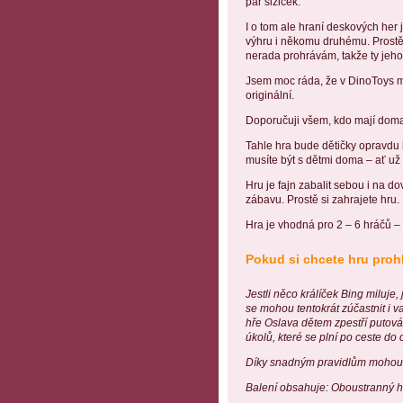
pár slziček.
I o tom ale hraní deskových her j
výhru i někomu druhému. Prostě 
nerada prohrávám, takže ty jeh
Jsem moc ráda, že v DinoToys my
originální.
Doporučuji všem, kdo mají doma 
Tahle hra bude dětičky opravdu b
musíte být s dětmi doma – ať už 
Hru je fajn zabalit sebou i na 
zábavu. Prostě si zahrajete hru.
Hra je vhodná pro 2 – 6 hráčů – 
Pokud si chcete hru proh
Jestli něco králíček Bing miluj
se mohou tentokrát zúčastnit i v
hře Oslava dětem zpestří putová
úkolů, které se plní po ceste do c
Díky snadným pravidlům mohou tut
Balení obsahuje: Oboustranný he