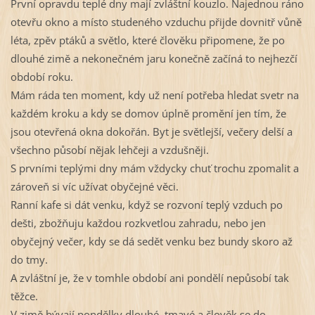
První opravdu teplé dny mají zvláštní kouzlo. Najednou ráno 
otevřu okno a místo studeného vzduchu přijde dovnitř vůně 
léta, zpěv ptáků a světlo, které člověku připomene, že po 
dlouhé zimě a nekonečném jaru konečně začíná to nejhezčí 
období roku.
Mám ráda ten moment, kdy už není potřeba hledat svetr na 
každém kroku a kdy se domov úplně promění jen tím, že 
jsou otevřená okna dokořán. Byt je světlejší, večery delší a 
všechno působí nějak lehčeji a vzdušněji.
S prvními teplými dny mám vždycky chuť trochu zpomalit a 
zároveň si víc užívat obyčejné věci. 
Ranní kafe si dát venku, když se rozvoní teplý vzduch po 
dešti, zbožňuju každou rozkvetlou zahradu, nebo jen 
obyčejný večer, kdy se dá sedět venku bez bundy skoro až 
do tmy.
A zvláštní je, že v tomhle období ani pondělí nepůsobí tak 
těžce.
V zimě bývají pondělky dlouhé, tmavé a člověk se do 