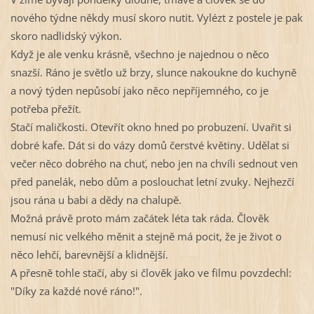
nového týdne někdy musí skoro nutit. Vylézt z postele je pak 
skoro nadlidský výkon.
Když je ale venku krásně, všechno je najednou o něco 
snazší. Ráno je světlo už brzy, slunce nakoukne do kuchyně 
a nový týden nepůsobí jako něco nepříjemného, co je 
potřeba přežít.
Stačí maličkosti. Otevřít okno hned po probuzení. Uvařit si 
dobré kafe. Dát si do vázy domů čerstvé květiny. Udělat si 
večer něco dobrého na chuť, nebo jen na chvíli sednout ven 
před panelák, nebo dům a poslouchat letní zvuky. Nejhezčí 
jsou rána u babi a dědy na chalupě.
Možná právě proto mám začátek léta tak ráda. Člověk 
nemusí nic velkého měnit a stejně má pocit, že je život o 
něco lehčí, barevnější a klidnější.
A přesně tohle stačí, aby si člověk jako ve filmu povzdechl: 
"Díky za každé nové ráno!".