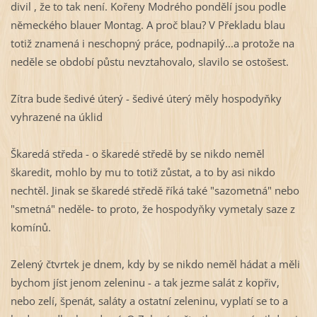
divil , že to tak není. Kořeny Modrého pondělí jsou podle
německého blauer Montag. A proč blau? V Překladu blau
totiž znamená i neschopný práce, podnapilý...a protože na
neděle se období půstu nevztahovalo, slavilo se ostošest.
Zítra bude šedivé úterý - šedivé úterý měly hospodyňky
vyhrazené na úklid
Škaredá středa - o škaredé středě by se nikdo neměl
škaredit, mohlo by mu to totiž zůstat, a to by asi nikdo
nechtěl. Jinak se škaredé středě říká také "sazometná" nebo
"smetná" neděle- to proto, že hospodyňky vymetaly saze z
komínů.
Zelený čtvrtek je dnem, kdy by se nikdo neměl hádat a měli
bychom jíst jenom zeleninu - a tak jezme salát z kopřiv,
nebo zelí, špenát, saláty a ostatní zeleninu, vyplatí se to a