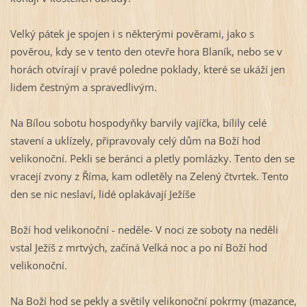
Velký pátek je spojen i s některými pověrami, jako s
pověrou, kdy se v tento den otevře hora Blaník, nebo se v
horách otvírají v pravé poledne poklady, které se ukáží jen
lidem čestným a spravedlivým.
Na Bílou sobotu hospodyňky barvily vajíčka, bílily celé
stavení a uklízely, připravovaly celý dům na Boží hod
velikonoční. Pekli se beránci a pletly pomlázky. Tento den se
vracejí zvony z Říma, kam odletěly na Zelený čtvrtek. Tento
den se nic neslaví, lidé oplakávají Ježíše
Boží hod velikonoční - neděle- V noci ze soboty na neděli
vstal Ježíš z mrtvých, začíná Velká noc a po ní Boží hod
velikonoční.
Na Boží hod se pekly a světily velikonoční pokrmy (mazance,