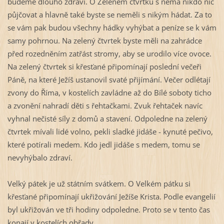
budeme dlouho zdraví. O Zeleném čtvrtku s nemá nikdo nic
půjčovat a hlavně také byste se neměli s nikým hádat. Za to
se vám pak budou všechny hádky vyhýbat a peníze se k vám
samy pohrnou. Na zelený čtvrtek byste měli na zahrádce
před rozedněním zatřást stromy, aby se urodilo více ovoce.
Na zelený čtvrtek si křesťané připomínají poslední večeři
Páně, na které Ježíš ustanovil svaté přijímání. Večer odlétají
zvony do Říma, v kostelích zavládne až do Bílé soboty ticho
a zvonění nahradí děti s řehtačkami. Zvuk řehtaček navíc
vyhnal nečisté síly z domů a stavení. Odpoledne na zelený
čtvrtek mívali lidé volno, pekli sladké jidáše - kynuté pečivo,
které potírali medem. Kdo jedl jidáše s medem, tomu se
nevyhýbalo zdraví.
Velký pátek je už státním svátkem. O Velkém pátku si
křesťané připomínají ukřižování Ježíše Krista. Podle evangelií
byl ukřižován ve tři hodiny odpoledne. Proto se v tento čas
konají v kostelích obřady.