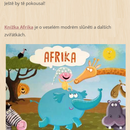
Ještě by tě pokousal!
Knížka Afrika
je o veselém modrém slůněti a dalších
zvířátkách.