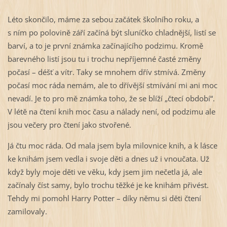
Léto skončilo, máme za sebou začátek školního roku, a
s ním po polovině září začíná být sluníčko chladnější, listí se
barví, a to je první známka začínajícího podzimu. Kromě
barevného listí jsou tu i trochu nepříjemné časté změny
počasí – déšť a vítr. Taky se mnohem dřív stmívá. Změny
počasí moc ráda nemám, ale to dřívější stmívání mi ani moc
nevadí. Je to pro mě známka toho, že se blíží „čtecí období“.
V létě na čtení knih moc času a nálady není, od podzimu ale
jsou večery pro čtení jako stvořené.
Já čtu moc ráda. Od mala jsem byla milovnice knih, a k lásce
ke knihám jsem vedla i svoje děti a dnes už i vnoučata. Už
když byly moje děti ve věku, kdy jsem jim nečetla já, ale
začínaly číst samy, bylo trochu těžké je ke knihám přivést.
Tehdy mi pomohl Harry Potter – díky němu si děti čtení
zamilovaly.