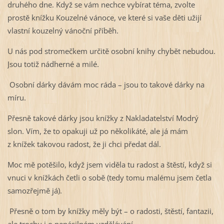
druhého dne. Když se vám nechce vybírat téma, zvolte
prostě knížku Kouzelné vánoce, ve které si vaše děti užijí
vlastní kouzelný vánoční příběh.
U nás pod stromečkem určitě osobní knihy chybět nebudou.
Jsou totiž nádherné a milé.
Osobní dárky dávám moc ráda – jsou to takové dárky na
míru.
Přesně takové dárky jsou knížky z Nakladatelství Modrý
slon. Vím, že to opakuji už po několikáté, ale já mám
z knížek takovou radost, že ji chci předat dál.
Moc mě potěšilo, když jsem viděla tu radost a štěstí, když si
vnuci v knížkách četli o sobě (tedy tomu malému jsem četla
samozřejmě já).
Přesně o tom by knížky měly být – o radosti, štěstí, fantazii,