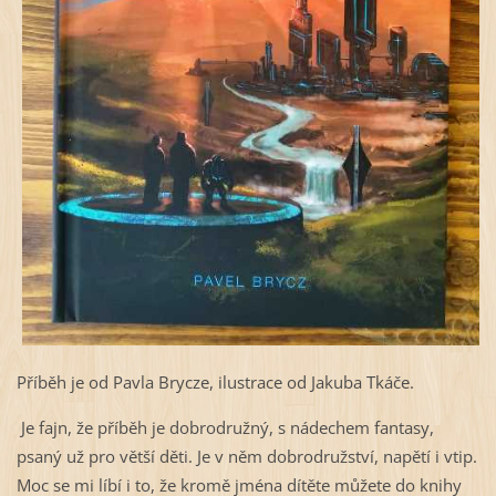
Příběh je od Pavla Brycze, ilustrace od Jakuba Tkáče.
Je fajn, že příběh je dobrodružný, s nádechem fantasy,
psaný už pro větší děti. Je v něm dobrodružství, napětí i vtip.
Moc se mi líbí i to, že kromě jména dítěte můžete do knihy