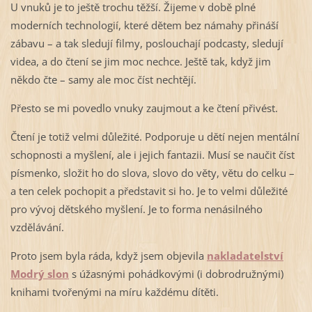
U vnuků je to ještě trochu těžší. Žijeme v době plné
moderních technologií, které dětem bez námahy přináší
zábavu – a tak sledují filmy, poslouchají podcasty, sledují
videa, a do čtení se jim moc nechce. Ještě tak, když jim
někdo čte – samy ale moc číst nechtějí.
Přesto se mi povedlo vnuky zaujmout a ke čtení přivést.
Čtení je totiž velmi důležité. Podporuje u dětí nejen mentální
schopnosti a myšlení, ale i jejich fantazii. Musí se naučit číst
písmenko, složit ho do slova, slovo do věty, větu do celku –
a ten celek pochopit a představit si ho. Je to velmi důležité
pro vývoj dětského myšlení. Je to forma nenásilného
vzdělávání.
Proto jsem byla ráda, když jsem objevila
nakladatelství
Modrý slon
s úžasnými pohádkovými (i dobrodružnými)
knihami tvořenými na míru každému dítěti.