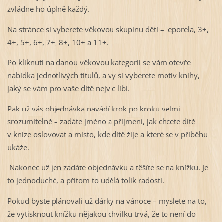
zvládne ho úplně každý.
Na stránce si vyberete věkovou skupinu dětí – leporela, 3+,
4+, 5+, 6+, 7+, 8+, 10+ a 11+.
Po kliknutí na danou věkovou kategorii se vám otevře
nabídka jednotlivých titulů, a vy si vyberete motiv knihy,
jaký se vám pro vaše dítě nejvíc líbí.
Pak už vás objednávka navádí krok po kroku velmi
srozumitelně – zadáte jméno a příjmení, jak chcete dítě
v knize oslovovat a místo, kde dítě žije a které se v příběhu
ukáže.
Nakonec už jen zadáte objednávku a těšíte se na knížku. Je
to jednoduché, a přitom to udělá tolik radosti.
Pokud byste plánovali už dárky na vánoce – myslete na to,
že vytisknout knížku nějakou chvilku trvá, že to není do