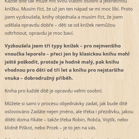
Každé dítě tak může mít svou vlastní osobní a jedinečnou
knížku. Musím říct, že už jen ten nápad se mi moc líbí. Proto
jsem vyzkoušela, knihy objednala a musím říct, že jsem
udělala opravdu dobře – děti se od knížek nemůžou
odtrhnout, opravdu je moc baví.
Vyzkoušela jsem tři typy knížek – pro nejmenšího
vnoučka leporelo – přeci jen by klasickou knihu mohl
ještě poškodit, protože je hodně malý, pak knihu
vhodnou pro děti od tří let a knihu pro nejstaršího
vnuka – dobrodružný příběh.
Kniha pro každé dítě je opravdu velmi osobní.
Můžete si sami v procesu objednávky zadat, jak bude dítě
oslovováno Zadáte nejen jméno, ale třeba i přezdívku, jakou
dítěti doma říkáte – takže třeba Robin, Robča, Vojtík, nebo
klidně Piškot, nebo Prcek – je to jen na vás.