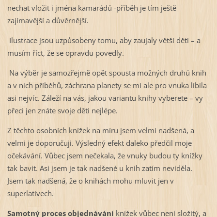
nechat vložit i jména kamarádů -příběh je tím ještě
zajímavější a důvěrnější.
Ilustrace jsou uzpůsobeny tomu, aby zaujaly větší děti – a
musím říct, že se opravdu povedly.
Na výběr je samozřejmě opět spousta možných druhů knih
a v nich příběhů, záchrana planety se mi ale pro vnuka líbila
asi nejvíc. Záleží na vás, jakou variantu knihy vyberete – vy
přeci jen znáte svoje děti nejlépe.
Z těchto osobních knížek na míru jsem velmi nadšená, a
velmi je doporučuji. Výsledný efekt daleko předčil moje
očekávání. Vůbec jsem nečekala, že vnuky budou ty knížky
tak bavit. Asi jsem je tak nadšené u knih zatím neviděla.
Jsem tak nadšená, že o knihách mohu mluvit jen v
superlativech.
Samotný proces objednávání
knížek vůbec není složitý, a