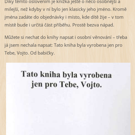
Díky těmto oslovením je knížka ještě o něco osobnější a
milejší, než kdyby v ní bylo jen klasicky jeho jméno. Kromě
jména zadáte do objednávky i místo, kde dítě žije – v tom
místě bude i určitá část příběhu. Prostě bezva nápad.
Můžete si nechat do knihy napsat i osobní věnování – třeba
já jsem nechala napsat: Tato kniha byla vyrobena jen pro
Tebe, Vojto. Od babičky.