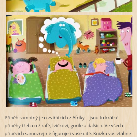
Příběh samotný je o zvířátcích z Afriky – jsou tu krátké
příběhy třeba o žirafě, lvíčkovi, gorile a dalších. Ve všech
příbězích samozřejmě figuruje i vaše dítě. Knížka vás vtáhne