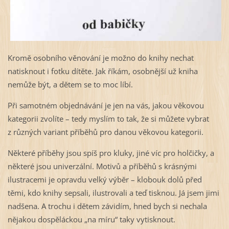
Kromě osobního věnování je možno do knihy nechat
natisknout i fotku dítěte. Jak říkám, osobnější už kniha
nemůže být, a dětem se to moc líbí.
Při samotném objednávání je jen na vás, jakou věkovou
kategorii zvolíte – tedy myslím to tak, že si můžete vybrat
z různých variant příběhů pro danou věkovou kategorii.
Některé příběhy jsou spíš pro kluky, jiné víc pro holčičky, a
některé jsou univerzální. Motivů a příběhů s krásnými
ilustracemi je opravdu velký výběr – klobouk dolů před
těmi, kdo knihy sepsali, ilustrovali a teď tisknou. Já jsem jimi
nadšena. A trochu i dětem závidím, hned bych si nechala
nějakou dospěláckou „na míru“ taky vytisknout.