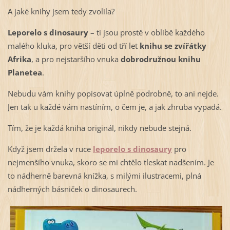
A jaké knihy jsem tedy zvolila?
Leporelo s dinosaury
– ti jsou prostě v oblibě každého
malého kluka, pro větší děti od tří let
knihu se zvířátky
Afrika
, a pro nejstaršího vnuka
dobrodružnou knihu
Planetea
.
Nebudu vám knihy popisovat úplně podrobně, to ani nejde.
Jen tak u každé vám nastíním, o čem je, a jak zhruba vypadá.
Tím, že je každá kniha originál, nikdy nebude stejná.
Když jsem držela v ruce
leporelo s dinosaury
pro
nejmenšího vnuka, skoro se mi chtělo tleskat nadšením. Je
to nádherně barevná knížka, s milými ilustracemi, plná
nádherných básniček o dinosaurech.