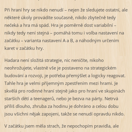
Při hraní hry se nikdo nenudí – nejen že sledujete ostatní, ale
některé úkoly provádíte současně, nikdo zbytečně tedy
nečeká a hra má spád. Hra je poměrně dost variabilní –
nikdy tedy není stejná – pomáhá tomu i volba nastavení na
začátku – varianta nastavení A a B, a náhodným určením
karet v začátku hry.
Hadara není složitá strategie, nic neničíte, nikoho
neohrožujete, vlastně vše je postaveno na strategickém
budování a rozvoji, je potřeba přemýšlet a logicky reagovat.
Tahle hra je velmi příjemným zpestřením mezi hrami. Je
skvělá pro rodinné hraní stejně jako pro hraní ve skupinách
starších dětí a teenagerů, nebo je bezva na párty. Netrvá
příliš dlouho, zhruba za hodinu je dohráno a celou dobu
jsou všichni nějak zapojeni, takže se nenudí opravdu nikdo.
V začátku jsem měla strach, že nepochopím pravidla, ale