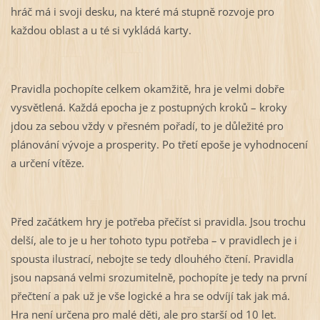
hráč má i svoji desku, na které má stupně rozvoje pro
každou oblast a u té si vykládá karty.
Pravidla pochopíte celkem okamžitě, hra je velmi dobře
vysvětlená. Každá epocha je z postupných kroků – kroky
jdou za sebou vždy v přesném pořadí, to je důležité pro
plánování vývoje a prosperity. Po třetí epoše je vyhodnocení
a určení vítěze.
Před začátkem hry je potřeba přečíst si pravidla. Jsou trochu
delší, ale to je u her tohoto typu potřeba – v pravidlech je i
spousta ilustrací, nebojte se tedy dlouhého čtení. Pravidla
jsou napsaná velmi srozumitelně, pochopíte je tedy na první
přečtení a pak už je vše logické a hra se odvíjí tak jak má.
Hra není určena pro malé děti, ale pro starší od 10 let.