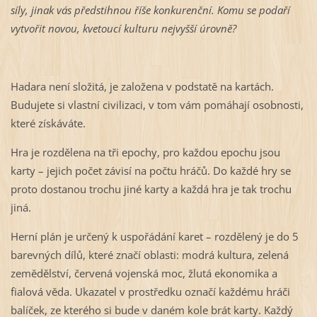
síly, jinak vás předstihnou říše konkurenční. Komu se podaří
vytvořit novou, kvetoucí kulturu nejvyšší úrovně?
Hadara není složitá, je založena v podstatě na kartách.
Budujete si vlastní civilizaci, v tom vám pomáhají osobnosti,
které získáváte.
Hra je rozdělena na tři epochy, pro každou epochu jsou
karty – jejich počet závisí na počtu hráčů. Do každé hry se
proto dostanou trochu jiné karty a každá hra je tak trochu
jiná.
Herní plán je určený k uspořádání karet – rozdělený je do 5
barevných dílů, které značí oblasti: modrá kultura, zelená
zemědělství, červená vojenská moc, žlutá ekonomika a
fialová věda. Ukazatel v prostředku označí každému hráči
balíček, ze kterého si bude v daném kole brát karty. Každý