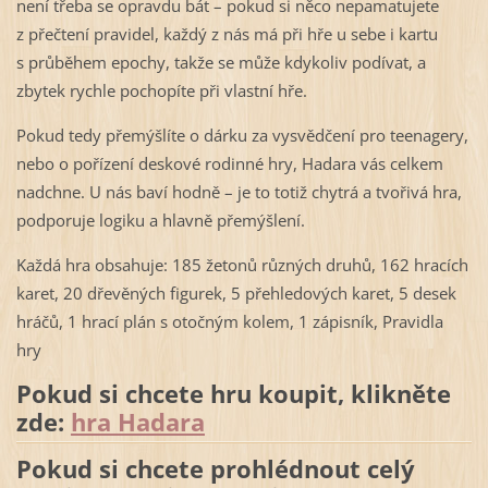
není třeba se opravdu bát – pokud si něco nepamatujete
z přečtení pravidel, každý z nás má při hře u sebe i kartu
s průběhem epochy, takže se může kdykoliv podívat, a
zbytek rychle pochopíte při vlastní hře.
Pokud tedy přemýšlíte o dárku za vysvědčení pro teenagery,
nebo o pořízení deskové rodinné hry, Hadara vás celkem
nadchne. U nás baví hodně – je to totiž chytrá a tvořivá hra,
podporuje logiku a hlavně přemýšlení.
Každá hra obsahuje: 185 žetonů různých druhů, 162 hracích
karet, 20 dřevěných figurek, 5 přehledových karet, 5 desek
hráčů, 1 hrací plán s otočným kolem, 1 zápisník, Pravidla
hry
Pokud si chcete hru koupit, klikněte
zde:
hra Hadara
Pokud si chcete prohlédnout celý