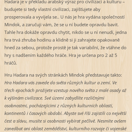
Hadara je v překladu arabský výraz pro civilizaci a kulturu –
budujete si tedy vlastní civilizaci, zajišťujete aby
prosperovala a vyvíjela se.. U nás je hra vydána společností
Mindok, a zaručuji vám, že se u ní budete opravdu bavit.
Tahle hra dokáže opravdu chytit, nikdo se u ní nenudí, jedna
hra trvá zhruba hodinu a klidně si ji zahrajete opakovaně
hned za sebou, protože prostě je tak variabilní, že vtáhne do
hry s nadšením každého hráče. Hra je určena pro 2 až 5
hráčů.
Hru Hadara na svých stránkách Mindok představuje takto:
Hra Hadara vás zavede do světa různých kultur a zemí. Ve
třech epochách prožijete vzestup nového světa z malé osady až
k výšinám civilizace. Své území zabydlíte rozličnými
osobnostmi, pocházejícími z různých kulturních oblastí,
kontinentů i časových období. Abyste své říši zajistili co největší
čest a slávu, musíte si osobnosti vybírat pečlivě. Nesmíte ovšem
zanedbat ani oblast zemědělství, kulturního rozvoje či vojenské