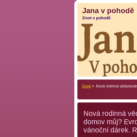
Jana v pohodě
Jana v pohodě
život v pohodě
život v pohodě
Úvod
Nová rodinná vědomostní
Nová rodinná vě
domov můj? Evrop
vánoční dárek. 