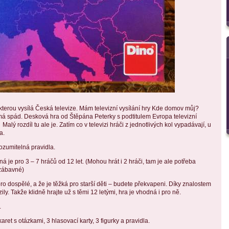
kterou vysílá Česká televize. Mám televizní vysílání hry Kde domov můj?
má spád. Desková hra od Štěpána Peterky s podtitulem Evropa televizní
lý rozdíl tu ale je. Zatím co v televizi hráči z jednotlivých kol vypadávají, u
a.
zumitelná pravidla.
á je pro 3 – 7 hráčů od 12 let. (Mohou hrát i 2 hráči, tam je ale potřeba
k zábavné)
 pro dospělé, a že je těžká pro starší děti – budete překvapeni. Díky znalostem
ly. Takže klidně hrajte už s těmi 12 letými, hra je vhodná i pro ně.
.
ret s otázkami, 3 hlasovací karty, 3 figurky a pravidla.