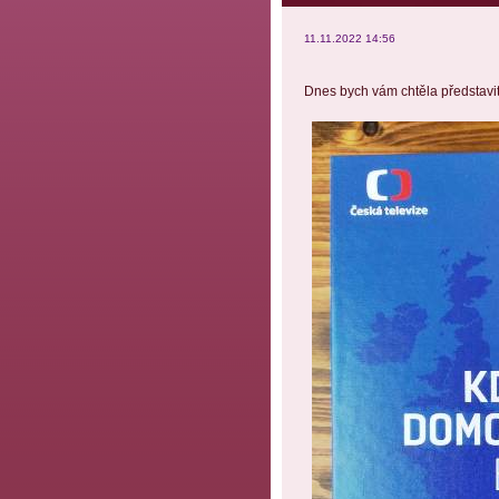
11.11.2022 14:56
Dnes bych vám chtěla představi