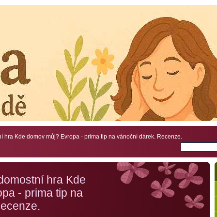
 hra Kde domov můj? Evropa - prima tip na vánoční dárek. Recenze.
domostní hra Kde
a - prima tip na
Recenze.