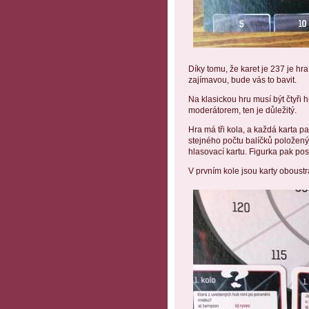
Díky tomu, že karet je 237 je hr
zajímavou, bude vás to bavit.
Na klasickou hru musí být čtyři h
moderátorem, ten je důležitý.
Hra má tři kola, a každá karta p
stejného počtu balíčků položenýc
hlasovací kartu. Figurka pak pos
V prvním kole jsou karty oboustr