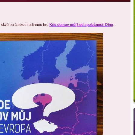
t skvělou českou rodinnou hru
Kde domov můj? od společnosti Dino
.