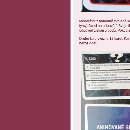
Moderátor z náhodně zvolené kar
týmy) šanci na odpověď. Svoje ti
odpověď získají 5 bodů. Pokud z
Druhé kolo využije 12 karet. Ka
nebyl vidět.