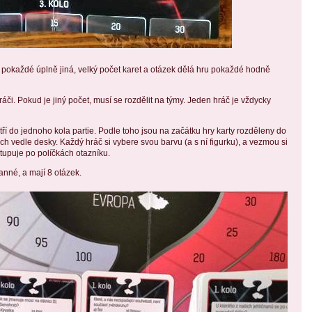
a pokaždé úplně jiná, velký počet karet a otázek dělá hru pokaždé hodně
ráči. Pokud je jiný počet, musí se rozdělit na týmy. Jeden hráč je vždycky
atří do jednoho kola partie. Podle toho jsou na začátku hry karty rozděleny do
h vedle desky. Každý hráč si vybere svou barvu (a s ní figurku), a vezmou si
tupuje po políčkách otazníku.
anné, a mají 8 otázek.