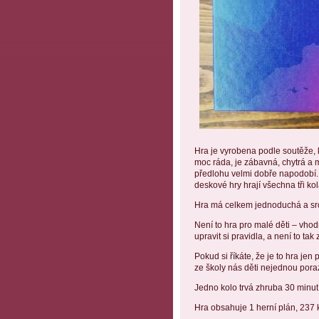
Hra je vyrobena podle soutěže, 
moc ráda, je zábavná, chytrá a 
předlohu velmi dobře napodobí. Ma
deskové hry hrají všechna tři kol
Hra má celkem jednoduchá a sro
Není to hra pro malé děti – vhodn
upravit si pravidla, a není to ta
Pokud si říkáte, že je to hra jen
ze školy nás děti nejednou porazi
Jedno kolo trvá zhruba 30 minut
Hra obsahuje 1 herní plán, 237 ka