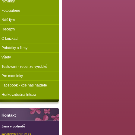
Novinky
Fotogalerie
Náš tým
Recepty
O knížkách
Pohádky a filmy
výlety
Testování - recenze výrobků
Pro maminky
Facebook - kde nás najdete
Horkovzdušná fritéza
Kontakt
Jana v pohodě
jajda69@
centrum.
cz