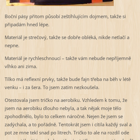
Boční pásy přitom působí zeštíhlujícím dojmem, takže si
připadám hned lépe.
Materiál je strečový, takže se dobře obléká, nikde netlačí a
nepne.
Materiál je rychleschnoucí – takže vám nebude nepříjemně
vlhko ani zima.
Tílko má reflexní prvky, takže bude fajn třeba na běh v létě
venku – i za šera. To jsem zatím nezkoušela.
Otestovala jsem tričko na aerobiku. Vzhledem k tomu, že
jsem na aerobiku dlouho nebyla, a tak nějak moje tělo
zpohodlnělo, bylo to celkem náročné. Nejen že jsem se
zadýchala, a to pořádně. Tentokrát jsem i cítila každý sval a
pot ze mne tekl snad po litrech. Tričko to ale na rozdíl ode