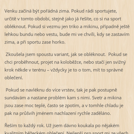
Venku začíná být pořádná zima. Pokud rádi sportujete,
určitě v tomto období, stejně jako já řešíte, co si na sport
obléknout. Pokud si vezmu jen triko a mikinu, případně ještě
lehkou bundu nebo vestu, bude mi ve chvíli, kdy se zastavím
zima, a při sportu zase horko.
Zkoušela jsem spoustu variant, jak se obléknout. Pokud se
chci proběhnout, projet na koloběžce, nebo stačí jen svižný
krok někde v terénu – vždycky je to o tom, mít to správné
oblečení.
Pokud se navléknu do více vrstev, tak je pak postupně
sundávám a nastane problém kam s nimi. Svetr a mikina
jsou zase moc teplé, často se zpotím, a v tomhle chladu je
pak na průšvih jménem nachlazení rychle zaděláno.
Řeším to každý rok. Už jsem dávno koukala po nějakém
kvalitním běžeckém oblečení. Nejlepší pro sport mi ze všech