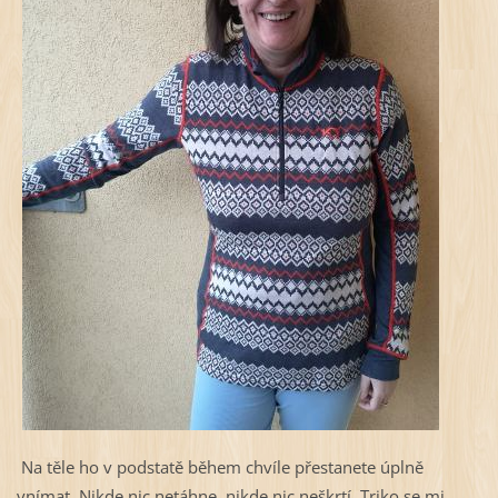
Na těle ho v podstatě během chvíle přestanete úplně
vnímat. Nikde nic netáhne, nikde nic neškrtí. Triko se mi