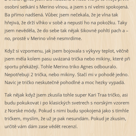
osobní setkání s Merino vlnou, a jsem s ní velmi spokojená.
Ba přímo nadšená. Vůbec jsem nečekala, že je vlna tak
hřejivá, že drží vlhko v sobě a nepustí ho na pokožku. Taky
jsem nevěděla, že do sebe tak nějak šikovně pohltí pach a –
no, prostě v Merino vlně nesmrdíme.
Když si vzpomenu, jak jsem bojovala s výkyvy teplot, věčně
jsem měla kolem pasu uvázaná trička nebo mikiny, které při
sportu překážejí. Tohle Merino triko Agnes odbouralo.
Nepotřebuji 2 trička, nebo mikiny. Stačí mi v pohodě jedno.
Navíc je tričko neskutečně pohodlné a moc hezky vypadá.
Tak nějak když jsem zkusila tohle super Kari Traa tričko, asi
budu pokukovat i po klasických svetrech s norským vzorem
z Norské módy. Pokud s nimi budu spokojená jako s tímhle
tričkem, myslím, že už je pak nesundám. Pokud je zkusím,
určitě vám dám zase vědět recenzí.