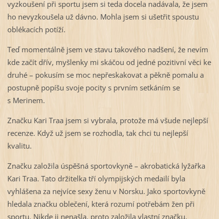
vyzkoušení při sportu jsem si teda docela nadávala, že jsem
ho nevyzkoušela už dávno. Mohla jsem si ušetřit spoustu
oblékacích potíží.
Teď momentálně jsem ve stavu takového nadšení, že nevím
kde začít dřív, myšlenky mi skáčou od jedné pozitivní věci ke
druhé – pokusím se moc nepřeskakovat a pěkně pomalu a
postupně popíšu svoje pocity s prvním setkáním se
s Merinem.
Značku Kari Traa jsem si vybrala, protože má všude nejlepší
recenze. Když už jsem se rozhodla, tak chci tu nejlepší
kvalitu.
Značku založila úspěšná sportovkyně – akrobatická lyžařka
Kari Traa. Tato držitelka tří olympijských medailí byla
vyhlášena za nejvíce sexy ženu v Norsku. Jako sportovkyně
hledala značku oblečení, která rozumí potřebám žen při
sportu. Nikde ji nenašla, proto založila vlastní značku,