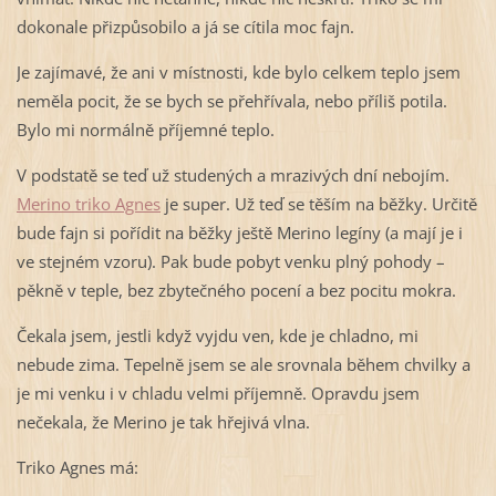
dokonale přizpůsobilo a já se cítila moc fajn.
Je zajímavé, že ani v místnosti, kde bylo celkem teplo jsem
neměla pocit, že se bych se přehřívala, nebo příliš potila.
Bylo mi normálně příjemné teplo.
V podstatě se teď už studených a mrazivých dní nebojím.
Merino triko Agnes
je super. Už teď se těším na běžky. Určitě
bude fajn si pořídit na běžky ještě Merino legíny (a mají je i
ve stejném vzoru). Pak bude pobyt venku plný pohody –
pěkně v teple, bez zbytečného pocení a bez pocitu mokra.
Čekala jsem, jestli když vyjdu ven, kde je chladno, mi
nebude zima. Tepelně jsem se ale srovnala během chvilky a
je mi venku i v chladu velmi příjemně. Opravdu jsem
nečekala, že Merino je tak hřejivá vlna.
Triko Agnes má: