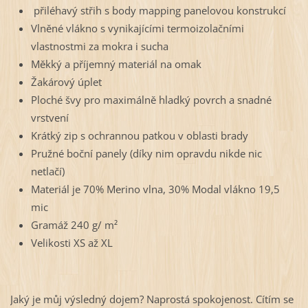
přiléhavý střih s body mapping panelovou konstrukcí
Vlněné vlákno s vynikajícími termoizolačními
vlastnostmi za mokra i sucha
Měkký a příjemný materiál na omak
Žakárový úplet
Ploché švy pro maximálně hladký povrch a snadné
vrstvení
Krátký zip s ochrannou patkou v oblasti brady
Pružné boční panely (díky nim opravdu nikde nic
netlačí)
Materiál je 70% Merino vlna, 30% Modal vlákno 19,5
mic
Gramáž 240 g/ m²
Velikosti XS až XL
Jaký je můj výsledný dojem? Naprostá spokojenost. Cítím se