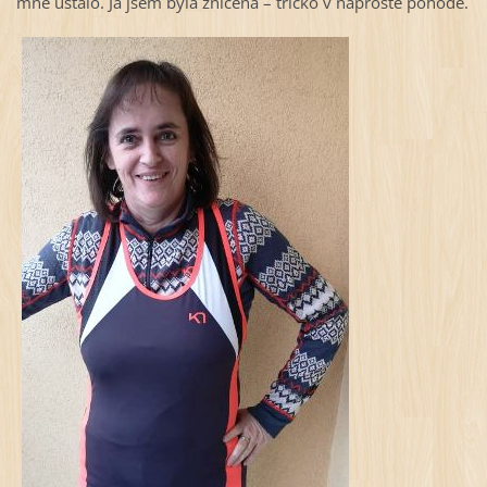
mne ustálo. Já jsem byla zničená – tričko v naprosté pohodě.