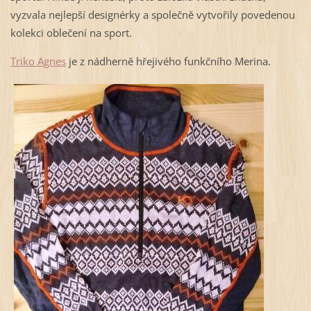
vyzvala nejlepší designérky a společně vytvořily povedenou
kolekci oblečení na sport.
Triko Agnes
je z nádherně hřejivého funkčního Merina.