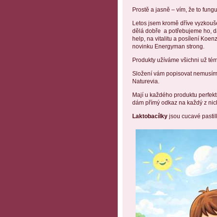
Prostě a jasně – vím, že to fung
Letos jsem kromě dříve vyzkouš
dělá dobře a potřebujeme ho, 
help, na vitalitu a posílení Ko
novinku Energyman strong.
Produkty užíváme všichni už témě
Složení vám popisovat nemusím 
Naturevia.
Mají u každého produktu perfekt
dám přímý odkaz na každý z nic
Laktobacílky
jsou cucavé pastilk