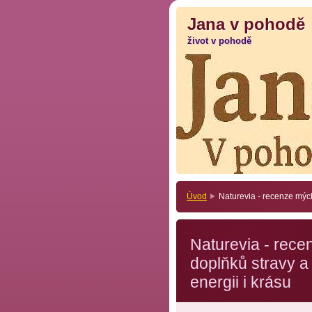
Jana v pohodě
Jana v pohodě
život v pohodě
život v pohodě
Úvod
Naturevia - recenze mých
Naturevia - rec
doplňků stravy a 
energii i krásu