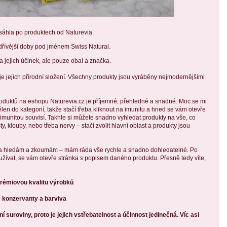
sáhla po produktech od Naturevia.
 dřívější doby pod jménem Swiss Natural.
 jejich účinek, ale pouze obal a značka.
e jejich přírodní složení. Všechny produkty jsou vyráběny nejmodernějšími
duktů na eshopu Naturevia.cz je příjemné, přehledné a snadné. Moc se mi
ělen do kategorií, takže stačí třeba kliknout na imunitu a hned se vám otevře
 imunitou souvisí. Takhle si můžete snadno vyhledat produkty na vše, co
, klouby, nebo třeba nervy – stačí zvolit hlavní oblast a produkty jsou
ada hledám a zkoumám – mám ráda vše rychle a snadno dohledatelné. Po
e užívat, se vám otevře stránka s popisem daného produktu. Přesně tedy víte,
prémiovou kvalitu výrobků
 konzervanty a barviva
 suroviny, proto je jejich vstřebatelnost a účinnost jedinečná. Víc asi