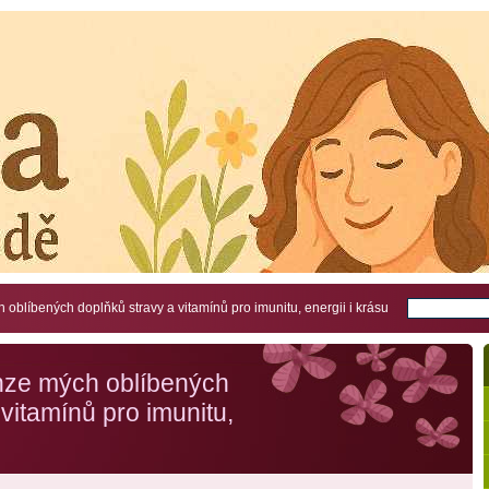
 oblíbených doplňků stravy a vitamínů pro imunitu, energii i krásu
enze mých oblíbených
vitamínů pro imunitu,