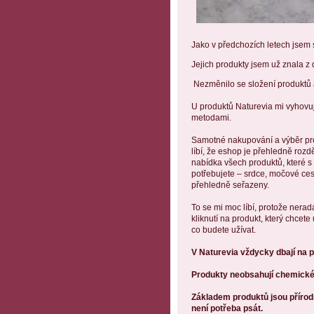
Jako v předchozích letech jsem 
Jejich produkty jsem už znala z
Nezměnilo se složení produktů a
U produktů Naturevia mi vyhovuj
metodami.
Samotné nakupování a výběr pro
líbí, že eshop je přehledně rozd
nabídka všech produktů, které s
potřebujete – srdce, močové cesty
přehledně seřazeny.
To se mi moc líbí, protože ner
kliknutí na produkt, který chcet
co budete užívat.
V Naturevia vždycky dbají na 
Produkty neobsahují chemické
Základem produktů jsou přírodní
není potřeba psát.