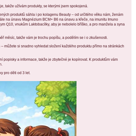
uje, takže užívám produkty, se kterými jsem spokojená.
ených produktů sáhla i po kolagenu Beauty – od určitého věku nám, ženám
dále na únavu Magnézium BCM+ B6 na únavu a křeče, na imunitu Imuno
enzym Q10, vnukům Laktobacílky, aby je nebolelo bříško, a pro manžela a syna
ř měsíc, takže vám je trochu popíšu, a podělím se i o zkušenosti.
– můžete si snadno vyhledat složení každého produktu přímo na stránkách
ní popisky a informace, takže je zbytečné je kopírovat. K produktům vám
h.
y pro děti od 3 let.