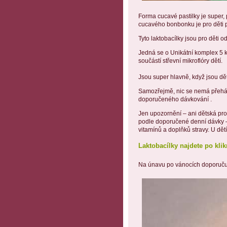
Forma cucavé pastilky je super, 
cucavého bonbonku je pro děti p
Tyto laktobacílky jsou pro děti o
Jedná se o Unikátní komplex 5 
součástí střevní mikroflóry dětí.
Jsou super hlavně, když jsou dět
Samozřejmě, nic se nemá přehán
doporučeného dávkování .
Jen upozornění – ani dětská pro
podle doporučené denní dávky – 
vitamínů a doplňků stravy. U dět
Laktobacílky najdete po klik
Na únavu po vánocích doporuču