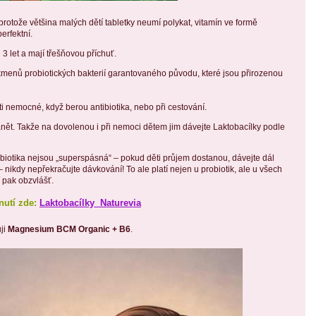
protože většina malých dětí tabletky neumí polykat, vitamín ve formě
erfektní.
d 3 let a mají třešňovou příchuť.
kmenů probiotických bakterií garantovaného původu, které jsou přirozenou
i nemocné, když berou antibiotika, nebo při cestování.
ět. Takže na dovolenou i při nemoci dětem jim dávejte Laktobacílky podle
biotika nejsou „superspásná“ – pokud děti průjem dostanou, dávejte dál
nikdy nepřekračujte dávkování! To ale platí nejen u probiotik, ale u všech
í pak obzvlášť.
nutí zde:
Laktobacílky Naturevia
ji
Magnesium BCM Organic + B6
.