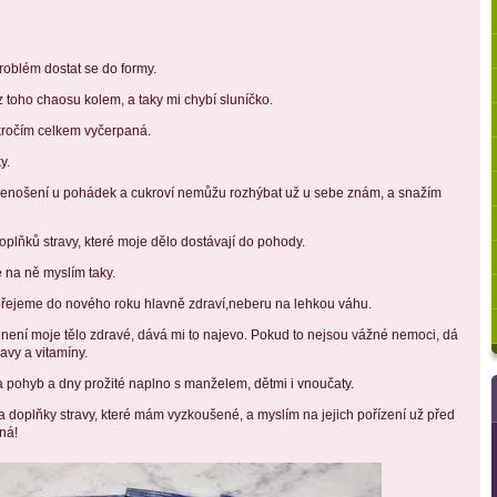
oblém dostat se do formy.
 toho chaosu kolem, a taky mi chybí sluníčko.
kročím celkem vyčerpaná.
y.
o lenošení u pohádek a cukroví nemůžu rozhýbat už u sebe znám, a snažím
oplňků stravy, které moje dělo dostávají do pohody.
e na ně myslím taky.
i přejeme do nového roku hlavně zdraví,neberu na lehkou váhu.
není moje tělo zdravé, dává mi to najevo. Pokud to nejsou vážné nemoci, dá
avy a vitamíny.
la pohyb a dny prožité naplno s manželem, dětmi i vnoučaty.
a doplňky stravy, které mám vyzkoušené, a myslím na jejich pořízení už před
ná!