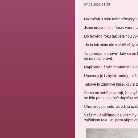
07.01.2026 13:35
Na začátku roku mám vždycky pr
Jsem unavená z příprav vánoc, z
Do nového roku tak většinou vy
Já to tak mám ale v zimě vždyck
Tu „předjarní únavu“, kdy se p
se na ni připravit.
Například užíváním vitamínů a d
Unavený je i zbytek rodiny, takž
Takové to zdánlivé klišé, kdy s
Sama na sobě pozoruji, že když 
se tělu pomoct právě doplňky str
Chci být v pohodě, abych si uži
Vsázím už většinou na vitamíny 
začátkem roku, ať jsem připrave