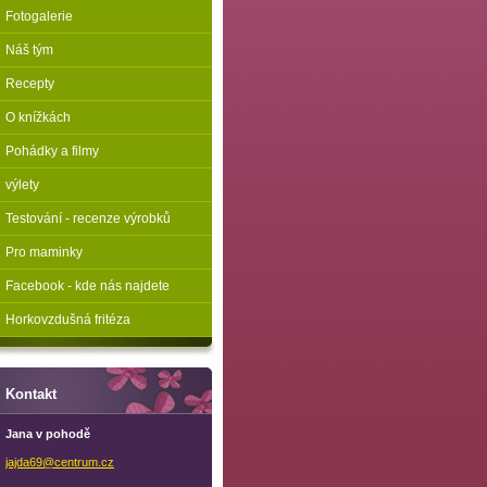
Fotogalerie
Náš tým
Recepty
O knížkách
Pohádky a filmy
výlety
Testování - recenze výrobků
Pro maminky
Facebook - kde nás najdete
Horkovzdušná fritéza
Kontakt
Jana v pohodě
jajda69@
centrum.
cz