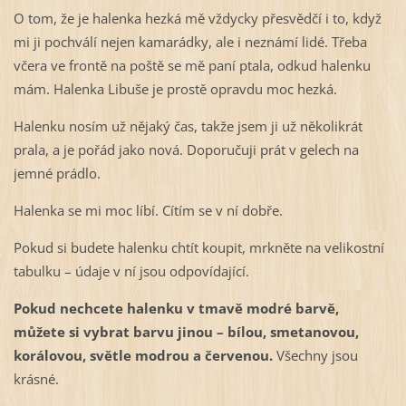
O tom, že je halenka hezká mě vždycky přesvědčí i to, když
mi ji pochválí nejen kamarádky, ale i neznámí lidé. Třeba
včera ve frontě na poště se mě paní ptala, odkud halenku
mám. Halenka Libuše je prostě opravdu moc hezká.
Halenku nosím už nějaký čas, takže jsem ji už několikrát
prala, a je pořád jako nová. Doporučuji prát v gelech na
jemné prádlo.
Halenka se mi moc líbí. Cítím se v ní dobře.
Pokud si budete halenku chtít koupit, mrkněte na velikostní
tabulku – údaje v ní jsou odpovídající.
Pokud nechcete halenku v tmavě modré barvě,
můžete si vybrat barvu jinou – bílou, smetanovou,
korálovou, světle modrou a červenou.
Všechny jsou
krásné.