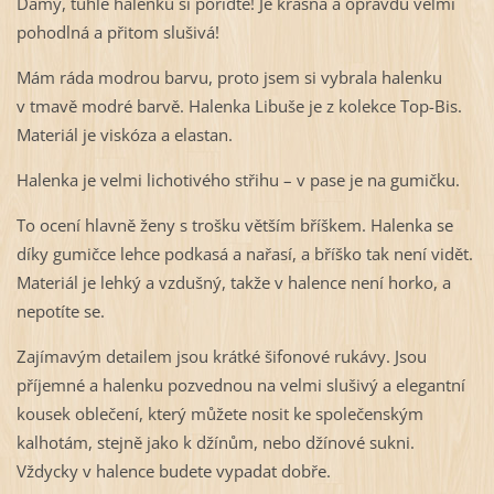
Dámy, tuhle halenku si pořiďte! Je krásná a opravdu velmi
pohodlná a přitom slušivá!
Mám ráda modrou barvu, proto jsem si vybrala halenku
v tmavě modré barvě. Halenka Libuše je z kolekce Top-Bis.
Materiál je viskóza a elastan.
Halenka je velmi lichotivého střihu – v pase je na gumičku.
To ocení hlavně ženy s trošku větším bříškem. Halenka se
díky gumičce lehce podkasá a nařasí, a bříško tak není vidět.
Materiál je lehký a vzdušný, takže v halence není horko, a
nepotíte se.
Zajímavým detailem jsou krátké šifonové rukávy. Jsou
příjemné a halenku pozvednou na velmi slušivý a elegantní
kousek oblečení, který můžete nosit ke společenským
kalhotám, stejně jako k džínům, nebo džínové sukni.
Vždycky v halence budete vypadat dobře.