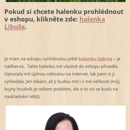
Pokud si chcete halenku prohlédnout
v eshopu, klikněte zde:
halenka
Libuše
.
Já mám na eshopu vyhlídnutou ještě
halenku Sabina
– je
nádherná. Tahle halenka mě vlastně do eshopu přivedla.
Upoutala mě úplnou náhodou na internet, tak jsem si ji
vyhledala. Jen čekám, až ji budou mít i v mé velikosti (můj
bujný hrudník je celkem problém, ale o to víc se budu na
naskladnění těšit).