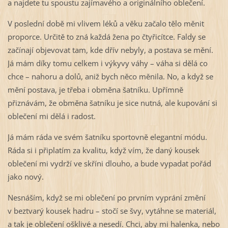
a najdete tu spoustu zajímavého a originálního oblečení.
V poslední době mi vlivem léků a věku začalo tělo měnit
proporce. Určitě to zná každá žena po čtyřicítce. Faldy se
začínají objevovat tam, kde dřív nebyly, a postava se mění.
Já mám díky tomu celkem i výkyvy váhy – váha si dělá co
chce – nahoru a dolů, aniž bych něco měnila. No, a když se
mění postava, je třeba i obměna šatníku. Upřímně
přiznávám, že obměna šatníku je sice nutná, ale kupování si
oblečení mi dělá i radost.
Já mám ráda ve svém šatníku sportovně elegantní módu.
Ráda si i připlatím za kvalitu, když vím, že daný kousek
oblečení mi vydrží ve skříni dlouho, a bude vypadat pořád
jako nový.
Nesnáším, když se mi oblečení po prvním vyprání změní
v beztvarý kousek hadru – stočí se švy, vytáhne se materiál,
a tak je oblečení ošklivé a nesedí. Chci, aby mi halenka, nebo