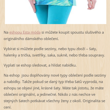
Na
eshopu Esta móda
si můžete koupit spoustu slušivého a
originálního dámského oblečení.
Vybírat si můžete podle sezóny, nebo typu zboží – šaty,
halenky a trička, svetříky, saka, sukně, nebo třeba soupravy.
Vyplatí se eshop sledovat, a hlídat nabídku.
Na eshop jsou doplňovány nové typy oblečení podle sezóny
a nabídky. Takže pokud se daný typ třeba šatů vyprodá, na
eshopu se objeví jiné, krásné šaty. Máte tak jistotu, že máte
oblečení originální, a jedinečné. Nikdo z nás nechce ve
stejných šatech potkávat všechny ženy z okolí. Originalita se
cení.