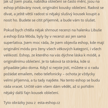
Jak už jsem psala, nabídka oblečení se často mění, jsou na
eshop přidávány nové, originální kousky oblečení. Radost se
dívat, a ještě větší radost si nějaký slušivý kousek koupit a
nosit ho. Budete se cítit příjemně, a bude vám to slušet.
Pokud bych chtěla nějak shrnout recenzi na halenku Libuše
a eshop Esta Móda, byly by v recenzi asi jen samá
superlativa. Jsem moc ráda, že jsem objevila eshop, kde mají
originální módu pro ženy všech věkových kategorií, i všech
velikostí. Eshop, ze kterého na vás dýchne láska k módě, a
originálnímu oblečení. Je to taková ta stránka, kde si
připadáte jako doma. Když si nejste jistí, můžete si o radu
požádat emailem, nebo telefonicky – ochota je vždycky
velmi příjemná, a tu tady najdete. Na tento eshop se budu
ráda vracet. Určitě vám všem dám vědět, až si pořídím
nějaký další fajn kousek oblečení.
Tyto obrázky jsou z esta-eshop.cz