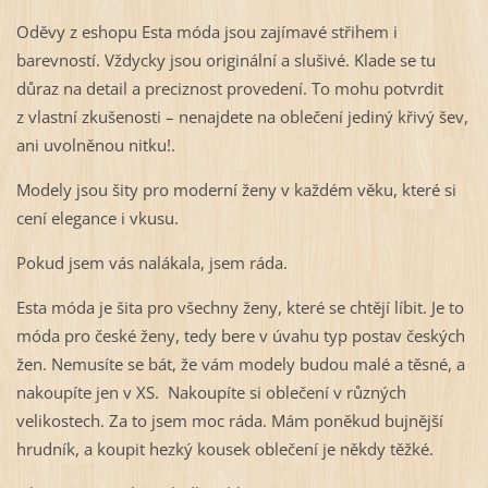
Oděvy z eshopu Esta móda jsou zajímavé střihem i
barevností. Vždycky jsou originální a slušivé. Klade se tu
důraz na detail a preciznost provedení. To mohu potvrdit
z vlastní zkušenosti – nenajdete na oblečení jediný křivý šev,
ani uvolněnou nitku!.
Modely jsou šity pro moderní ženy v každém věku, které si
cení elegance i vkusu.
Pokud jsem vás nalákala, jsem ráda.
Esta móda je šita pro všechny ženy, které se chtějí líbit. Je to
móda pro české ženy, tedy bere v úvahu typ postav českých
žen. Nemusíte se bát, že vám modely budou malé a těsné, a
nakoupíte jen v XS. Nakoupíte si oblečení v různých
velikostech. Za to jsem moc ráda. Mám poněkud bujnější
hrudník, a koupit hezký kousek oblečení je někdy těžké.