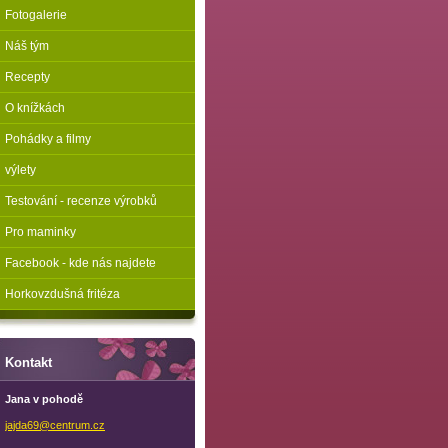
Fotogalerie
Náš tým
Recepty
O knížkách
Pohádky a filmy
výlety
Testování - recenze výrobků
Pro maminky
Facebook - kde nás najdete
Horkovzdušná fritéza
Kontakt
Jana v pohodě
jajda69@
centrum.
cz