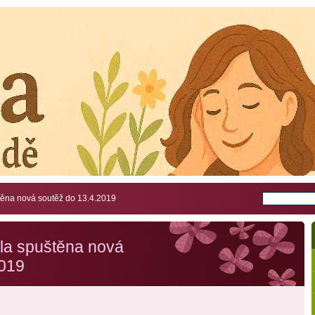
těna nová soutěž do 13.4.2019
la spuštěna nová
2019