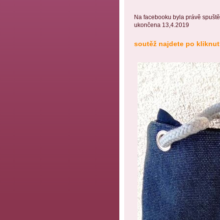
Na facebooku byla právě spuště
ukončena 13,4.2019
soutěž najdete po kliknut