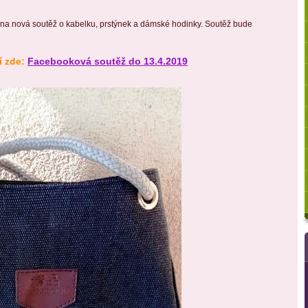
na nová soutěž o kabelku, prstýnek a dámské hodinky. Soutěž bude
í zde:
Facebooková soutěž do 13.4.2019