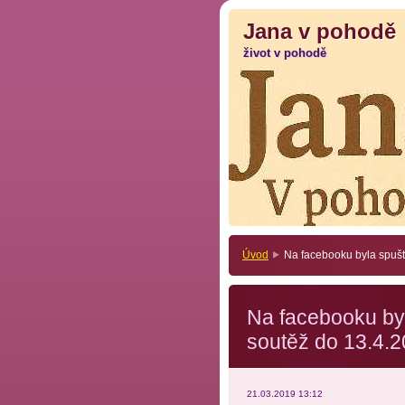
Jana v pohodě
Jana v pohodě
život v pohodě
život v pohodě
Úvod
Na facebooku byla spuš
Na facebooku by
soutěž do 13.4.
21.03.2019 13:12