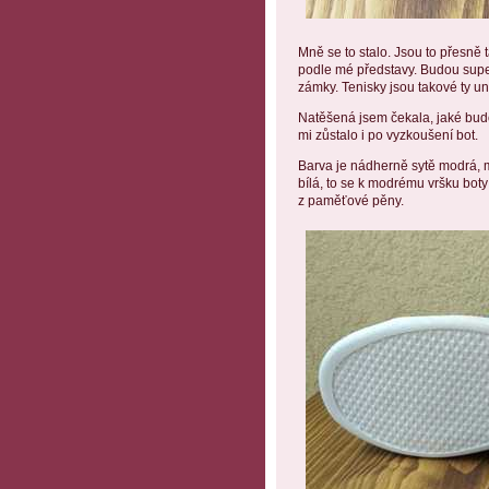
Mně se to stalo. Jsou to přesně 
podle mé představy. Budou super 
zámky. Tenisky jsou takové ty un
Natěšená jsem čekala, jaké budo
mi zůstalo i po vyzkoušení bot.
Barva je nádherně sytě modrá, m
bílá, to se k modrému vršku boty
z paměťové pěny.