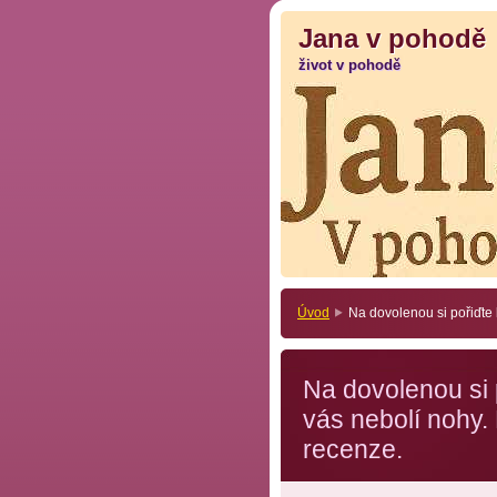
Jana v pohodě
Jana v pohodě
život v pohodě
život v pohodě
Úvod
Na dovolenou si pořiďte 
Na dovolenou si p
vás nebolí nohy.
recenze.