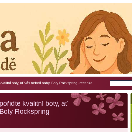
kvalitní boty, ať vás nebolí nohy. Boty Rockspring -recenze.
ořiďte kvalitní boty, ať
 Boty Rockspring -