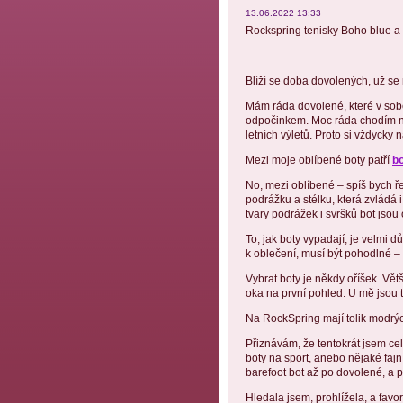
13.06.2022 13:33
Rockspring tenisky Boho blue a
Blíží se doba dovolených, už se 
Mám ráda dovolené, které v sobě
odpočinkem. Moc ráda chodím na
letních výletů. Proto si vždycky n
Mezi moje oblíbené boty patří
b
No, mezi oblíbené – spíš bych ře
podrážku a stélku, která zvládá 
tvary podrážek i svršků bot jso
To, jak boty vypadají, je velmi d
k oblečení, musí být pohodlné – 
Vybrat boty je někdy oříšek. Vět
oka na první pohled. U mě jsou 
Na RockSpring mají tolik modrý
Přiznávám, že tentokrát jsem ce
boty na sport, anebo nějaké fajn
barefoot bot až po dovolené, a po
Hledala jsem, prohlížela, a fav