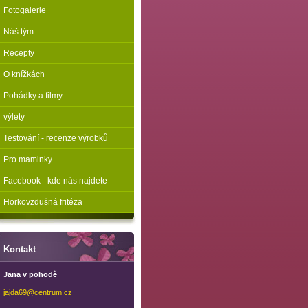
Fotogalerie
Náš tým
Recepty
O knížkách
Pohádky a filmy
výlety
Testování - recenze výrobků
Pro maminky
Facebook - kde nás najdete
Horkovzdušná fritéza
Kontakt
Jana v pohodě
jajda69@
centrum.
cz