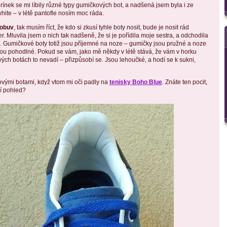
ínek se mi líbily různé typy gumičkových bot, a nadšená jsem byla i ze
hite – v létě pantofle nosím moc ráda.
 obuv
, tak musím říct, že kdo si zkusí tyhle boty nosit, bude je nosit rád
r. Mluvila jsem o nich tak nadšeně, že si je pořídila moje sestra, a odchodila
. Gumičkové boty totiž jsou příjemné na noze – gumičky jsou pružné a noze
jsou pohodlné. Pokud se vám, jako mě někdy v létě stává, že vám v horku
ých botách to nevadí – přizpůsobí se. Jsou lehoučké, a hodí se k sukni,
ovými botami, když vtom mi oči padly na
tenisky Boho Blue
. Znáte ten pocit,
ní pohled?