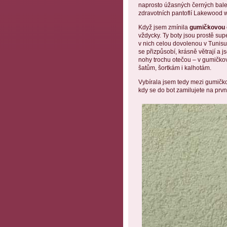
naprosto úžasných černých baler
zdravotních pantoflí Lakewood w
Když jsem zmínila
gumičkovou
vždycky. Ty boty jsou prostě supe
v nich celou dovolenou v Tunisu
se přizpůsobí, krásně větrají a 
nohy trochu otečou – v gumičkov
šatům, šortkám i kalhotám.
Vybírala jsem tedy mezi gumičk
kdy se do bot zamilujete na prv