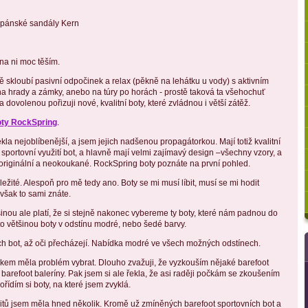
 pánské sandály Kern
na ni moc těším.
 skloubí pasivní odpočinek a relax (pěkně na lehátku u vody) s aktivním
 hrady a zámky, anebo na túry po horách - prostě taková ta všehochuť
a dovolenou pořizuji nové, kvalitní boty, které zvládnou i větší zátěž.
oty RockSpring
.
kla nejoblíbenější, a jsem jejich nadšenou propagátorkou. Mají totiž kvalitní
i sportovní využití bot, a hlavně mají velmi zajímavý design –všechny vzory, a
u originální a neokoukané. RockSpring boty poznáte na první pohled.
ůležité. Alespoň pro mě tedy ano. Boty se mi musí líbit, musí se mi hodit
však to sami znáte.
šinou ale platí, že si stejně nakonec vybereme ty boty, které nám padnou do
to většinou boty v odstínu modré, nebo šedé barvy.
ch bot, až oči přecházejí. Nabídka modré ve všech možných odstínech.
lkem měla problém vybrat. Dlouho zvažuji, že vyzkouším nějaké barefoot
 barefoot baleríny. Pak jsem si ale řekla, že asi raději počkám se zkoušením
řídím si boty, na které jsem zvyklá.
oritů jsem měla hned několik. Kromě už zmíněných barefoot sportovních bot a