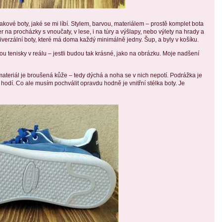
takové boty, jaké se mi líbí. Stylem, barvou, materiálem – prostě komplet bota
na procházky s vnoučaty, v lese, i na túry a výšlapy, nebo výlety na hrady a
iverzální boty, které má doma každý minimálně jedny. Šup, a byly v košíku.
u tenisky v reálu – jestli budou tak krásné, jako na obrázku. Moje nadšení
ateriál je broušená kůže – tedy dýchá a noha se v nich nepotí. Podrážka je
 hodí. Co ale musím pochválit opravdu hodně je vnitřní stélka boty. Je