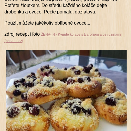
Potřete žloutkem. Do středu každého koláče dejte
drobenku a ovoce. Pečte pomalu, dozlatova.
Použít můžete jakékoliv oblíbené ovoce...
zdroj recept i foto
ŽENA-IN - Kynuté koláče s tvarohem a ostružinami
(zena-in.cz)