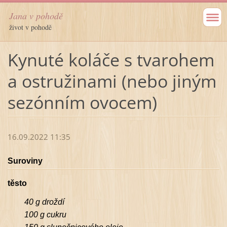
Jana v pohodě
život v pohodě
Kynuté koláče s tvarohem
a ostružinami (nebo jiným
sezónním ovocem)
16.09.2022 11:35
Suroviny
těsto
40 g droždí
100 g cukru