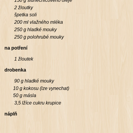
150 g slunečnicového oleje
2 žloutky
špetka soli
200 ml vlažného mléka
250 g hladké mouky
250 g polohrubé mouky
na potření
1 žloutek
drobenka
90 g hladké mouky
10 g kokosu (lze vynechat)
50 g másla
3,5 lžíce cukru krupice
náplň