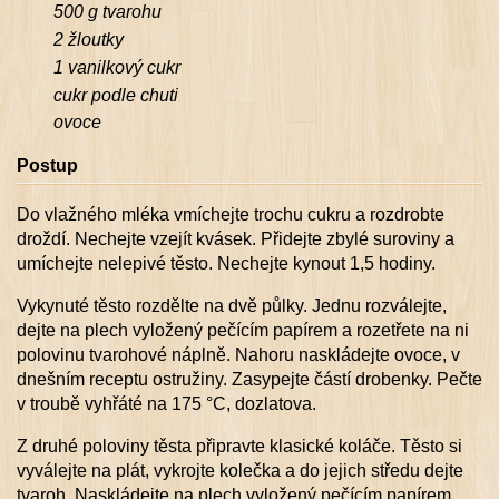
500 g tvarohu
2 žloutky
1 vanilkový cukr
cukr podle chuti
ovoce
Postup
Do vlažného mléka vmíchejte trochu cukru a rozdrobte
droždí. Nechejte vzejít kvásek. Přidejte zbylé suroviny a
umíchejte nelepivé těsto. Nechejte kynout 1,5 hodiny.
Vykynuté těsto rozdělte na dvě půlky. Jednu rozválejte,
dejte na plech vyložený pečícím papírem a rozetřete na ni
polovinu tvarohové náplně. Nahoru naskládejte ovoce, v
dnešním receptu ostružiny. Zasypejte částí drobenky. Pečte
v troubě vyhřáté na 175 °C, dozlatova.
Z druhé poloviny těsta připravte klasické koláče. Těsto si
vyválejte na plát, vykrojte kolečka a do jejich středu dejte
tvaroh. Naskládejte na plech vyložený pečícím papírem.