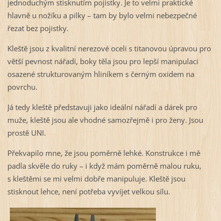
jednoduchým stisknutím pojistky. Je to velmi praktické
hlavně u nožíku a pilky – tam by bylo velmi nebezpečné
řezat bez pojistky.
Kleště jsou z kvalitní nerezové oceli s titanovou úpravou pro
větší pevnost nářadí, boky těla jsou pro lepší manipulaci
osazené strukturovaným hliníkem s černým oxidem na
povrchu.
Já tedy kleště představuji jako ideální nářadí a dárek pro
muže, kleště jsou ale vhodné samozřejmě i pro ženy. Jsou
prostě UNI.
Překvapilo mne, že jsou poměrně lehké. Konstrukce i mě
padla skvěle do ruky – i když mám poměrně malou ruku,
s kleštěmi se mi velmi dobře manipuluje. Kleště jsou
stisknout lehce, není potřeba vyvíjet velkou sílu.