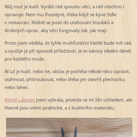
Můj muž je kutil. Vyrábí rád spoustu věcí, a rád všechno i
opravuje. Není mu lhostejné, třeba když se kýve židle
v restauraci. Klidně se pustí do utahování šroubků a
drobných úprav, aby věci fungovaly tak, jak mají.
Proto jsem věděla, že tyhle multifunkční kleště bude mít rád,
a využije je při spoustě příležitostí. Je to takový ideální dárek
pro každého muže.
Ať už je kutil, nebo ne, občas je potřeba někde něco opravit,
utáhnout, přišroubovat, nebo třeba jen otevřít plechovku,
nebo lahev.
Kleště Laborer
jsem vybrala, protože se mi líbí vzhledem, ale
hlavně jsou velmi praktické, a z kvalitního materiálu.