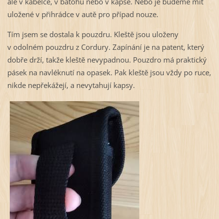
ale v kabelce, v batohu nebo v kapse. Nebo je budeme mít
uložené v přihrádce v autě pro případ nouze.
Tím jsem se dostala k pouzdru. Kleště jsou uloženy
v odolném pouzdru z Cordury. Zapínání je na patent, který
dobře drží, takže kleště nevypadnou. Pouzdro má praktický
pásek na navléknutí na opasek. Pak kleště jsou vždy po ruce,
nikde nepřekážejí, a nevytahují kapsy.