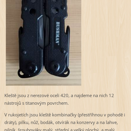
Kleště jsou z nerezové oceli 420, a najdeme na nich 12
nástrojů s titanovým povrchem.
V rukojetích jsou kleště kombinačky (přestříhnou v pohodě i
dráty), pilku, nůž, bodák, otvírák na konzervy a na lahve,
pilník, šroubováky malý, střední a velký plochý, a malý