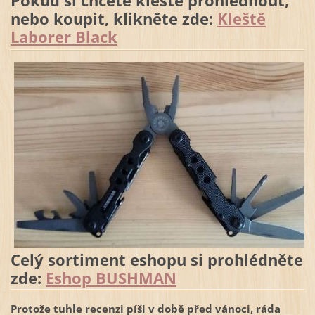
Pokud si chcete kleště prohlédnout,
nebo koupit, klikněte zde:
Kleště
Laborer Black
Celý sortiment eshopu si prohlédněte
zde:
Eshop BUSHMAN
Protože tuhle recenzi píši v době před vánoci, ráda