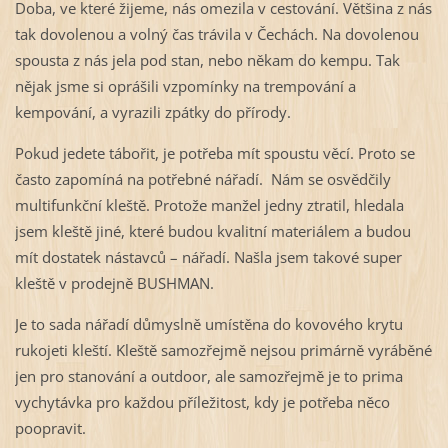
Doba, ve které žijeme, nás omezila v cestování. Většina z nás
tak dovolenou a volný čas trávila v Čechách. Na dovolenou
spousta z nás jela pod stan, nebo někam do kempu. Tak
nějak jsme si oprášili vzpomínky na trempování a
kempování, a vyrazili zpátky do přírody.
Pokud jedete tábořit, je potřeba mít spoustu věcí. Proto se
často zapomíná na potřebné nářadí. Nám se osvědčily
multifunkční kleště. Protože manžel jedny ztratil, hledala
jsem kleště jiné, které budou kvalitní materiálem a budou
mít dostatek nástavců – nářadí. Našla jsem takové super
kleště v prodejně BUSHMAN.
Je to sada nářadí důmyslně umístěna do kovového krytu
rukojeti kleští. Kleště samozřejmě nejsou primárně vyráběné
jen pro stanování a outdoor, ale samozřejmě je to prima
vychytávka pro každou příležitost, kdy je potřeba něco
poopravit.