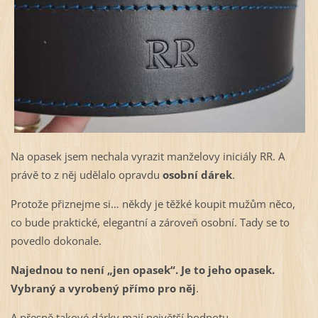
Na opasek jsem nechala vyrazit manželovy iniciály RR. A
právě to z něj udělalo opravdu
osobní dárek
.
Protože přiznejme si… někdy je těžké koupit mužům něco,
co bude praktické, elegantní a zároveň osobní. Tady se to
povedlo dokonale.
Najednou to není „jen opasek“. Je to jeho opasek.
Vybraný a vyrobený přímo pro něj
.
A přesně takové dárky mají největší hodnotu.