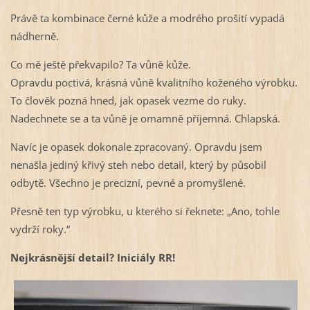
Právě ta kombinace černé kůže a modrého prošití vypadá
nádherně.
Co mě ještě překvapilo? Ta vůně kůže.
Opravdu poctivá, krásná vůně kvalitního koženého výrobku.
To člověk pozná hned, jak opasek vezme do ruky.
Nadechnete se a ta vůně je omamně příjemná. Chlapská.
Navíc je opasek dokonale zpracovaný. Opravdu jsem
nenašla jediný křivý steh nebo detail, který by působil
odbytě. Všechno je precizní, pevné a promyšlené.
Přesně ten typ výrobku, u kterého si řeknete: „Ano, tohle
vydrží roky.“
Nejkrásnější detail? Iniciály RR!