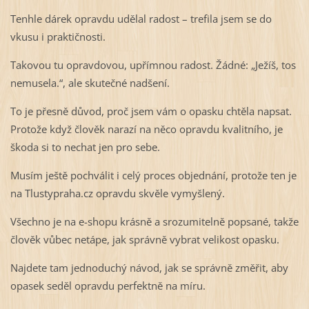
Tenhle dárek opravdu udělal radost – trefila jsem se do
vkusu i praktičnosti.
Takovou tu opravdovou, upřímnou radost. Žádné: „Ježíš, tos
nemusela.“, ale skutečné nadšení.
To je přesně důvod, proč jsem vám o opasku chtěla napsat.
Protože když člověk narazí na něco opravdu kvalitního, je
škoda si to nechat jen pro sebe.
Musím ještě pochválit i celý proces objednání, protože ten je
na Tlustypraha.cz opravdu skvěle vymyšlený.
Všechno je na e-shopu krásně a srozumitelně popsané, takže
člověk vůbec netápe, jak správně vybrat velikost opasku.
Najdete tam jednoduchý návod, jak se správně změřit, aby
opasek seděl opravdu perfektně na míru.