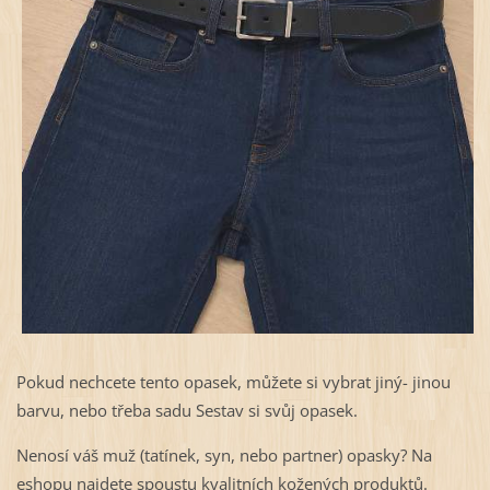
Pokud nechcete tento opasek, můžete si vybrat jiný- jinou
barvu, nebo třeba sadu Sestav si svůj opasek.
Nenosí váš muž (tatínek, syn, nebo partner) opasky? Na
eshopu najdete spoustu kvalitních kožených produktů.