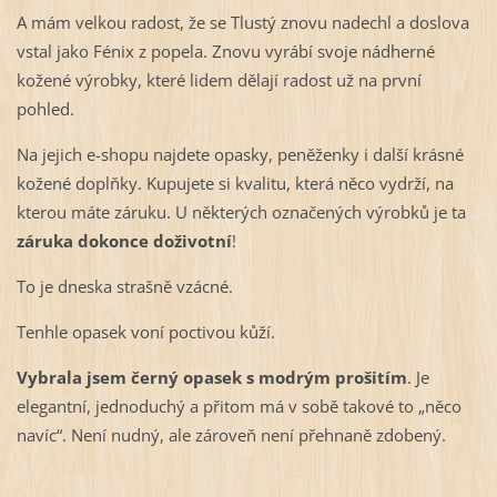
A mám velkou radost, že se Tlustý znovu nadechl a doslova
vstal jako Fénix z popela. Znovu vyrábí svoje nádherné
kožené výrobky, které lidem dělají radost už na první
pohled.
Na jejich e-shopu najdete opasky, peněženky i další krásné
kožené doplňky. Kupujete si kvalitu, která něco vydrží, na
kterou máte záruku. U některých označených výrobků je ta
záruka dokonce doživotní
!
To je dneska strašně vzácné.
Tenhle opasek voní poctivou kůží.
Vybrala jsem černý opasek s modrým prošitím
. Je
elegantní, jednoduchý a přitom má v sobě takové to „něco
navíc“. Není nudný, ale zároveň není přehnaně zdobený.