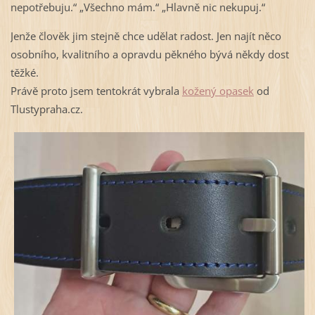
nepotřebuju.“ „Všechno mám.“ „Hlavně nic nekupuj.“
Jenže člověk jim stejně chce udělat radost. Jen najít něco
osobního, kvalitního a opravdu pěkného bývá někdy dost
těžké.
Právě proto jsem tentokrát vybrala
kožený opasek
od
Tlustypraha.cz.