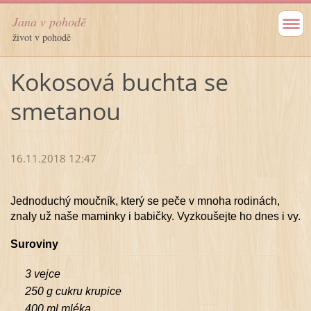
Jana v pohodě
život v pohodě
Kokosová buchta se
smetanou
16.11.2018 12:47
Jednoduchý moučník, který se peče v mnoha rodinách,
znaly už naše maminky i babičky. Vyzkoušejte ho dnes i vy.
Suroviny
3 vejce
250 g cukru krupice
400 ml mléka