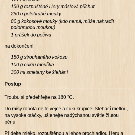
150 g rozpuštěné Hery máslová příchuť
250 g polohrubé mouky
80 g kokosové mouky (kdo nemá, může nahradit
polohrubou moukou)
1 prášek do pečiva
na dokončení
150 g strouhaného kokosu
100 g cukru moučka
300 ml smetany ke šlehání
Postup
Troubu si předehřejte na 180 °C.
Do mísy robota dejte vejce a cukr krupice. Šlehací metlou,
na vysoké otáčky, ušlehejte nadýchanou světle žlutou
pěnu.
Přidejte mléko, rozpuštěnou a lehce prochladlou Heru a