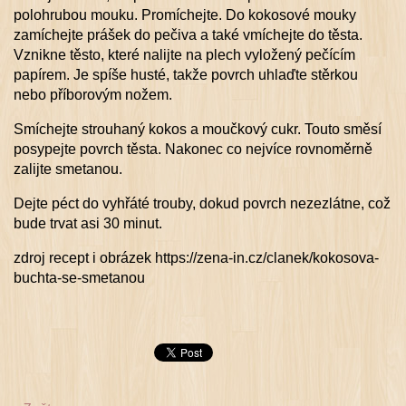
polohrubou mouku. Promíchejte. Do kokosové mouky
zamíchejte prášek do pečiva a také vmíchejte do těsta.
Vznikne těsto, které nalijte na plech vyložený pečícím
papírem. Je spíše husté, takže povrch uhlaďte stěrkou
nebo příborovým nožem.
Smíchejte strouhaný kokos a moučkový cukr. Touto směsí
posypejte povrch těsta. Nakonec co nejvíce rovnoměrně
zalijte smetanou.
Dejte péct do vyhřáté trouby, dokud povrch nezezlátne, což
bude trvat asi 30 minut.
zdroj recept i obrázek https://zena-in.cz/clanek/kokosova-
buchta-se-smetanou