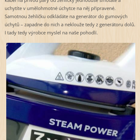
kabel na přívod páry od žehličky jednoduše smotáte a
uchytíte v umělohmotné úchytce na něj připravené.
Samotnou žehličku odkládáte na generátor do gumových
úchytů – zapadne do nich a neklouže tedy z generátoru dolů.
I tady tedy výrobce myslel na naše pohodlí.