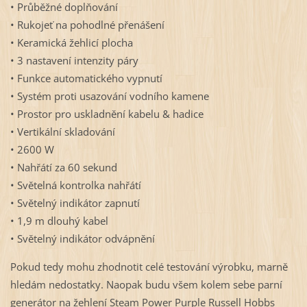
• Průběžné doplňování
• Rukojeť na pohodlné přenášení
• Keramická žehlicí plocha
• 3 nastavení intenzity páry
• Funkce automatického vypnutí
• Systém proti usazování vodního kamene
• Prostor pro uskladnění kabelu & hadice
• Vertikální skladování
• 2600 W
• Nahřátí za 60 sekund
• Světelná kontrolka nahřátí
• Světelný indikátor zapnutí
• 1,9 m dlouhý kabel
• Světelný indikátor odvápnění
Pokud tedy mohu zhodnotit celé testování výrobku, marně
hledám nedostatky. Naopak budu všem kolem sebe parní
generátor na žehlení Steam Power Purple Russell Hobbs