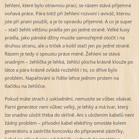
žehlení, které bylo otravnou prací, se rázem stává příjemná
voňavá práce. Pára totiž při žehlení rozvoní i aviváž, kterou
jste při praní použili, a je to opravdu příjemné. A co je super
– stačí žehlit většinu prádla jen po jedné straně. Velké kusy
prádla, jako pánské džíny musíte samozřejmě otočit i na
druhou stranu, ale u triček a košil stačí jen po jedné straně.
Rázem je tedy o spoustu práce méně. Žehlení se stává
snadným – žehlička je lehká, žehlící plocha krásně klouže po
látce a pára krásně zvládá rozžehlit i to, co dříve bylo
problém. Napařování si řídíte lehce jedním prstem na
tlačítku na žehličce.
Pokud máte strach z uskladnění, nemusíte se vůbec obávat.
Parní generátor není vůbec velký, je lehký a má tvar, který
lze snadno uložit třeba do skříně. Ani s uložením kabelů není
žádný problém – přívodní kabel elektřiny omotáte kolem
generátoru a zastrčíte koncovku do připravené zástrčky,