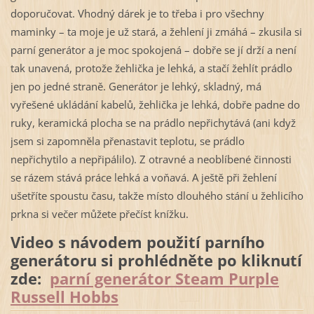
doporučovat. Vhodný dárek je to třeba i pro všechny
maminky – ta moje je už stará, a žehlení ji zmáhá – zkusila si
parní generátor a je moc spokojená – dobře se jí drží a není
tak unavená, protože žehlička je lehká, a stačí žehlít prádlo
jen po jedné straně. Generátor je lehký, skladný, má
vyřešené ukládání kabelů, žehlička je lehká, dobře padne do
ruky, keramická plocha se na prádlo nepřichytává (ani když
jsem si zapomněla přenastavit teplotu, se prádlo
nepřichytilo a nepřipálilo). Z otravné a neoblíbené činnosti
se rázem stává práce lehká a voňavá. A ještě při žehlení
ušetříte spoustu času, takže místo dlouhého stání u žehlicího
prkna si večer můžete přečíst knížku.
Video s návodem použití parního
generátoru si prohlédněte po kliknutí
zde:
parní generátor Steam Purple
Russell Hobbs