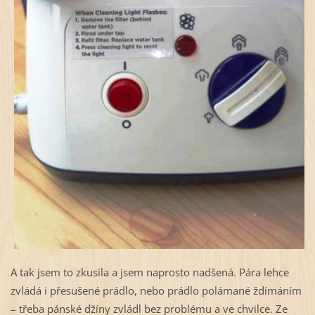
A tak jsem to zkusila a jsem naprosto nadšená. Pára lehce
zvládá i přesušené prádlo, nebo prádlo polámané ždímáním
– třeba pánské džíny zvládl bez problému a ve chvilce. Ze