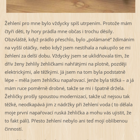
Žehlení pro mne bylo vždycky spíš utrpením. Protože mám
čtyři děti, ty hory prádla mne občas i trochu děsily.
Obzvláště, když prádlo přeschlo, bylo „polámané“ ždímáním
na vyšší otáčky, nebo když jsem nestíhala a nakupilo se mi
žehlení za delší dobu. Vždycky jsem se uklidňovala tím, že
dřív ženy žehlily žehličkami nahřátými na plotně, později
elektrickými, ale těžkými. Já jsem na tom byla podstatně
lépe – měla jsem žehličku napařovací. Jenže byla těžká – a já
mám ruce poměrně drobné, takže se mi i špatně držela.
Žehličky prošly spoustou modernizací, takže už nejsou tak
těžké, neodkapává jim z nádržky při žehlení voda ( to dělala
moje první napařovací ruská žehlička a mohu vás ujistit, že
to fakt pálí). Přesto žehlení nebylo ani teď mojí oblíbenou
činností.