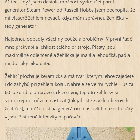
Až teď, když jsem dostala možnost vyzkoušet parní
generátor Steam Power od Russell Hobbs jsem pochopila, že
mi vlastně žehlení nevadí, když mám správnou žehličku –
tedy generátor.
Najednou odpadly všechny potíže a problémy. V první řadě
mne překvapila lehkost celého přístroje. Plasty jsou
maximálně odlehčené a žehlička je malá a lehoučká, padla
mi do ruky jako ulitá.
Žehlící plocha je keramická a má tvar, kterým lehce zajedete
i do záhybů při žehlení košil. Nahřeje se velmi rychle – už za
60 sekund je připravena k žehlení, teplotu žehličky si
samozřejmě můžete nastavit (tak jak jste zvyklí u běžných
žehliček), a můžete si na generátoru nastavit i intenzitu páry
– jsou 3 stupně intenzity napařování.