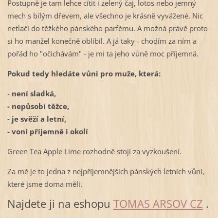
Postupně je tam lehce cítit i zelený čaj, lotos nebo jemný
mech s bílým dřevem, ale všechno je krásně vyvážené. Nic
netlačí do těžkého pánského parfému. A možná právě proto
si ho manžel konečně oblíbil. A já taky - chodím za ním a
pořád ho "očichávám" - je mi ta jeho vůně moc příjemná.
Pokud tedy hledáte vůni pro muže, která:
-
není sladká,
- nepůsobí těžce,
- je svěží a letní,
- voní příjemně i okolí
Green Tea Apple Lime rozhodně stojí za vyzkoušení.
Za mě je to jedna z nejpříjemnějších pánských letních vůní,
které jsme doma měli.
Najdete ji na eshopu
TOMAS ARSOV CZ
.