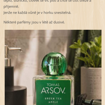
teplo, sluníčko, člověk se víc potí a chce se cítit svěže a
příjemně.
Jenže ne každá vůně je v horku snesitelná.
Některé parfémy jsou v létě až dusivé.