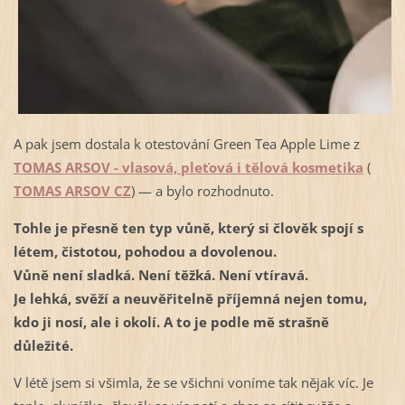
A pak jsem dostala k otestování Green Tea Apple Lime z
TOMAS ARSOV - vlasová, pleťová i tělová kosmetika
(
TOMAS ARSOV CZ
) — a bylo rozhodnuto.
Tohle je přesně ten typ vůně, který si člověk spojí s 
létem, čistotou, pohodou a dovolenou. 
Vůně není sladká. Není těžká. Není vtíravá. 
Je lehká, svěží a neuvěřitelně příjemná nejen tomu, 
kdo ji nosí, ale i okolí. A to je podle mě strašně 
důležité.
V létě jsem si všimla, že se všichni voníme tak nějak víc. Je