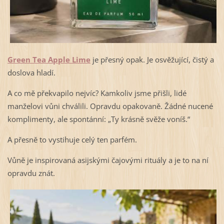
Green Tea Apple Lime
je přesný opak. Je osvěžující, čistý a
doslova hladí.
A co mě překvapilo nejvíc? Kamkoliv jsme přišli, lidé
manželovi vůni chválili. Opravdu opakovaně. Žádné nucené
komplimenty, ale spontánní: „Ty krásně svěže voníš.“
A přesně to vystihuje celý ten parfém.
Vůně je inspirovaná asijskými čajovými rituály a je to na ní
opravdu znát.