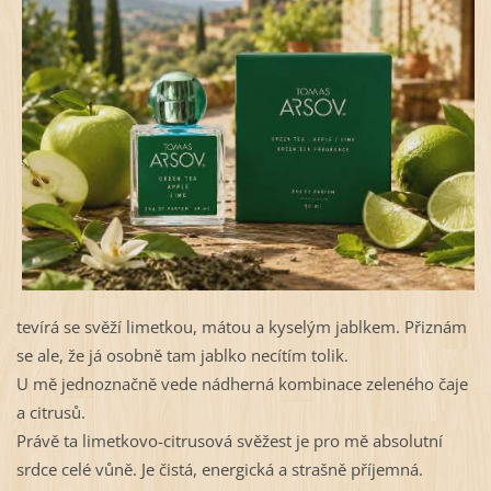
tevírá se svěží limetkou, mátou a kyselým jablkem. Přiznám
se ale, že já osobně tam jablko necítím tolik.
U mě jednoznačně vede nádherná kombinace zeleného čaje
a citrusů.
Právě ta limetkovo-citrusová svěžest je pro mě absolutní
srdce celé vůně. Je čistá, energická a strašně příjemná.