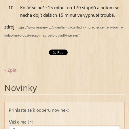
Koláč se peče 15 minut na 170 stupňů a potom se
nechá dojít dalších 15 minut ve vypnuté troubě.
zdroj:
https://www.jenzeny.cz/videa/jen-tri-zakladni-ingredience-na-vyborny-
kolac-tento-bozi-recept-naprosto-ovladl-internet¨
« Zpět
Novinky
Přihlaste se k odběru novinek:
Váš e-mail *: