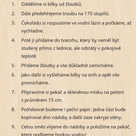
Oddělíme si bílky od žloutků.
Dále předehřejeme troubu na 170 stupňů.
Čokoládu si rozpustíme ve vodní lázni a počkáme, až
vychladne.
Poté ji přidáme do tvarohu, který by neměl být
studený přímo z lednice, ale odstátý v pokojové
teplotě.
Přidáme žloutky a vše důkladně zamícháme.
Jako další si vyšleháme bílky na sníh a opět vše
promícháme.
Připravíme si pekáč a skleněnou misku na pečení
s průměrem 15 cm.
Potřebovat budeme i pečící papír. Jedna část bude
kopírovat dno nádoby a další zase zakryje stěny.
Celou směs vlijeme do nádoby a položíme na pekáč,
který podlijeme horkou vodou!