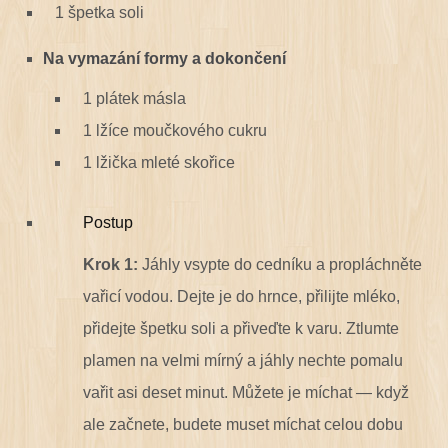
1 špetka soli
Na vymazání formy a dokončení
1 plátek másla
1 lžíce moučkového cukru
1 lžička mleté skořice
Postup
Krok 1:
Jáhly vsypte do cedníku a propláchněte
vařicí vodou. Dejte je do hrnce, přilijte mléko,
přidejte špetku soli a přiveďte k varu. Ztlumte
plamen na velmi mírný a jáhly nechte pomalu
vařit asi deset minut. Můžete je míchat
—
když
ale začnete, budete muset míchat celou dobu