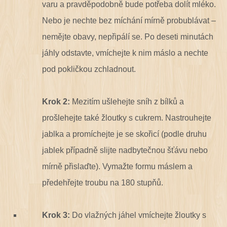
varu a pravděpodobně bude potřeba dolít mléko.
Nebo je nechte bez míchání mírně probublávat –
nemějte obavy, nepřipálí se. Po deseti minutách
jáhly odstavte, vmíchejte k nim máslo a nechte
pod pokličkou zchladnout.
Krok 2:
Mezitím ušlehejte sníh z bílků a
prošlehejte také žloutky s cukrem. Nastrouhejte
jablka a promíchejte je se skořicí (podle druhu
jablek případně slijte nadbytečnou šťávu nebo
mírně přislaďte). Vymažte formu máslem a
předehřejte troubu na 180 stupňů.
Krok 3:
Do vlažných jáhel vmíchejte žloutky s