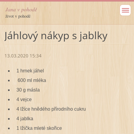
Jana v pohodě
život v pohodě
Jáhlový nákyp s jablky
13.03.2020 15:34
1 hrnek jáhel
600 ml mléka
30 g másla
4 vejce
4 lžíce hnědého přírodního cukru
4 jablka
1 lžička mleté skořice