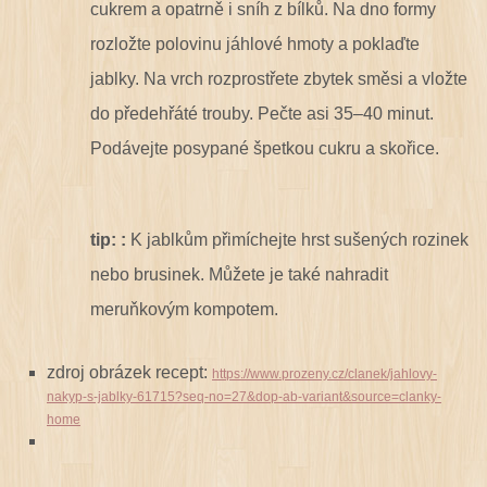
cukrem a opatrně i sníh z bílků. Na dno formy
rozložte polovinu jáhlové hmoty a poklaďte
jablky. Na vrch rozprostřete zbytek směsi a vložte
do předehřáté trouby. Pečte asi 35–40 minut.
Podávejte posypané špetkou cukru a skořice.
tip: :
K jablkům přimíchejte hrst sušených rozinek
nebo brusinek. Můžete je také nahradit
meruňkovým kompotem.
zdroj obrázek recept:
https://www.prozeny.cz/clanek/jahlovy-
nakyp-s-jablky-61715?seq-no=27&dop-ab-variant&source=clanky-
home